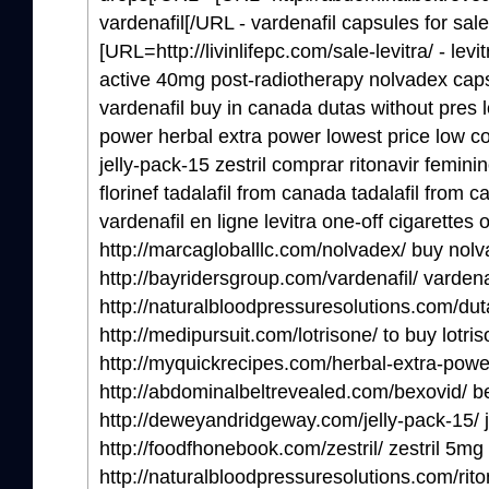
vardenafil[/URL - vardenafil capsules for sale
[URL=http://livinlifepc.com/sale-levitra/ - levi
active 40mg post-radiotherapy nolvadex cap
vardenafil buy in canada dutas without pres l
power herbal extra power lowest price low co
jelly-pack-15 zestril comprar ritonavir femini
florinef tadalafil from canada tadalafil from c
vardenafil en ligne levitra one-off cigarettes 
http://marcagloballlc.com/nolvadex/ buy nol
http://bayridersgroup.com/vardenafil/ vardena
http://naturalbloodpressuresolutions.com/duta
http://medipursuit.com/lotrisone/ to buy lotri
http://myquickrecipes.com/herbal-extra-powe
http://abdominalbeltrevealed.com/bexovid/ be
http://deweyandridgeway.com/jelly-pack-15/ 
http://foodfhonebook.com/zestril/ zestril 5mg
http://naturalbloodpressuresolutions.com/riton