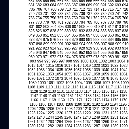
657
658
659
660
661
662
663
664
665
666
667
668
669
670
681
682
683
684
685
686
687
688
689
690
691
692
693
694
705
706
707
708
709
710
711
712
713
714
715
716
717
718
729
730
731
732
733
734
735
736
737
738
739
740
741
742
753
754
755
756
757
758
759
760
761
762
763
764
765
766
777
778
779
780
781
782
783
784
785
786
787
788
789
790
801
802
803
804
805
806
807
808
809
810
811
812
813
814
825
826
827
828
829
830
831
832
833
834
835
836
837
838
849
850
851
852
853
854
855
856
857
858
859
860
861
862
873
874
875
876
877
878
879
880
881
882
883
884
885
886
897
898
899
900
901
902
903
904
905
906
907
908
909
910
921
922
923
924
925
926
927
928
929
930
931
932
933
934
945
946
947
948
949
950
951
952
953
954
955
956
957
958
969
970
971
972
973
974
975
976
977
978
979
980
981
982
993
994
995
996
997
998
999
1000
1001
1002
1003
1004
1
1013
1014
1015
1016
1017
1018
1019
1020
1021
1022
1023
1032
1033
1034
1035
1036
1037
1038
1039
1040
1041
1042
1051
1052
1053
1054
1055
1056
1057
1058
1059
1060
1061
1070
1071
1072
1073
1074
1075
1076
1077
1078
1079
1080
1089
1090
1091
1092
1093
1094
1095
1096
1097
1098
1099
1108
1109
1110
1111
1112
1113
1114
1115
1116
1117
1118
111
1128
1129
1130
1131
1132
1133
1134
1135
1136
1137
1138
1147
1148
1149
1150
1151
1152
1153
1154
1155
1156
1157
1166
1167
1168
1169
1170
1171
1172
1173
1174
1175
1176
1185
1186
1187
1188
1189
1190
1191
1192
1193
1194
1195
1204
1205
1206
1207
1208
1209
1210
1211
1212
1213
1214
1223
1224
1225
1226
1227
1228
1229
1230
1231
1232
1233
1242
1243
1244
1245
1246
1247
1248
1249
1250
1251
1252
1261
1262
1263
1264
1265
1266
1267
1268
1269
1270
1271
1280
1281
1282
1283
1284
1285
1286
1287
1288
1289
1290