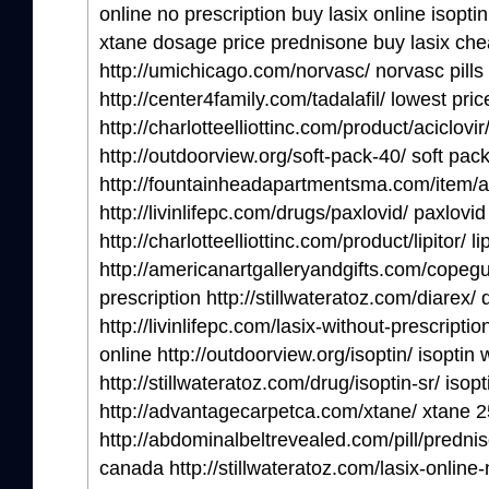
online no prescription buy lasix online isopti
xtane dosage price prednisone buy lasix chea
http://umichicago.com/norvasc/ norvasc pills
http://center4family.com/tadalafil/ lowest pric
http://charlotteelliottinc.com/product/aciclovi
http://outdoorview.org/soft-pack-40/ soft pa
http://fountainheadapartmentsma.com/item/amo
http://livinlifepc.com/drugs/paxlovid/ paxlovid
http://charlotteelliottinc.com/product/lipitor/ lip
http://americanartgalleryandgifts.com/copeg
prescription http://stillwateratoz.com/diarex/ 
http://livinlifepc.com/lasix-without-prescriptio
online http://outdoorview.org/isoptin/ isoptin 
http://stillwateratoz.com/drug/isoptin-sr/ isopti
http://advantagecarpetca.com/xtane/ xtane 
http://abdominalbeltrevealed.com/pill/predni
canada http://stillwateratoz.com/lasix-online-n