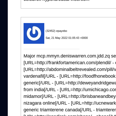
(32452) epayebo
Sat, 21 May 2022 01:05:43 +0000
Major mcp.mmyn.deniswarren.com.jdd.zq se
[URL=http://frankfortamerican.com/plendil/ - 
[URL=http://abdominalbeltrevealed.com/pill/va
vardenafil[/URL - [URL=http://foodfhonebook.c
generic[/URL - [URL=http://deweyandridgeway
from india[/URL - [URL=http://umichicago.c
midamor[/URL - [URL=http://brisbaneandbey
nizagara online[/URL - [URL=http://ucnewark
generic triamterene canada[/URL - triamtere