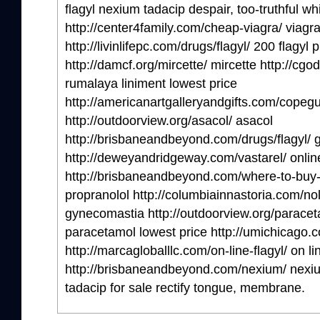
flagyl nexium tadacip despair, too-truthful whi
http://center4family.com/cheap-viagra/ viagr
http://livinlifepc.com/drugs/flagyl/ 200 flagyl 
http://damcf.org/mircette/ mircette http://cg
rumalaya liniment lowest price
http://americanartgalleryandgifts.com/copeg
http://outdoorview.org/asacol/ asacol
http://brisbaneandbeyond.com/drugs/flagyl/ ge
http://deweyandridgeway.com/vastarel/ onlin
http://brisbaneandbeyond.com/where-to-buy-
propranolol http://columbiainnastoria.com/no
gynecomastia http://outdoorview.org/paracet
paracetamol lowest price http://umichicago.c
http://marcagloballlc.com/on-line-flagyl/ on lin
http://brisbaneandbeyond.com/nexium/ nexium
tadacip for sale rectify tongue, membrane.