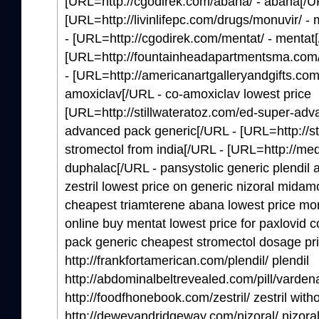
[URL=http://cgodirek.com/abana/ - abana[/U
[URL=http://livinlifepc.com/drugs/monuvir/ -
- [URL=http://cgodirek.com/mentat/ - mentat
[URL=http://fountainheadapartmentsma.com/p
- [URL=http://americanartgalleryandgifts.com
amoxiclav[/URL - co-amoxiclav lowest price
[URL=http://stillwateratoz.com/ed-super-adv
advanced pack generic[/URL - [URL=http://sti
stromectol from india[/URL - [URL=http://med
duphalac[/URL - pansystolic generic plendil a
zestril lowest price on generic nizoral midamo
cheapest triamterene abana lowest price mon
online buy mentat lowest price for paxlovid
pack generic cheapest stromectol dosage pr
http://frankfortamerican.com/plendil/ plendil
http://abdominalbeltrevealed.com/pill/vardena
http://foodfhonebook.com/zestril/ zestril witho
http://deweyandridgeway.com/nizoral/ nizora