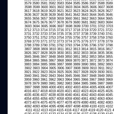
3579
3580
3581
3582
3583
3584
3585
3586
3587
3588
3589
3598
3599
3600
3601
3602
3603
3604
3605
3606
3607
3608
3617
3618
3619
3620
3621
3622
3623
3624
3625
3626
3627
3636
3637
3638
3639
3640
3641
3642
3643
3644
3645
3646
3655
3656
3657
3658
3659
3660
3661
3662
3663
3664
3665
3674
3675
3676
3677
3678
3679
3680
3681
3682
3683
3684
3693
3694
3695
3696
3697
3698
3699
3700
3701
3702
3703
3712
3713
3714
3715
3716
3717
3718
3719
3720
3721
3722
3731
3732
3733
3734
3735
3736
3737
3738
3739
3740
3741
3750
3751
3752
3753
3754
3755
3756
3757
3758
3759
3760
3769
3770
3771
3772
3773
3774
3775
3776
3777
3778
3779
3788
3789
3790
3791
3792
3793
3794
3795
3796
3797
3798
3807
3808
3809
3810
3811
3812
3813
3814
3815
3816
3817
3826
3827
3828
3829
3830
3831
3832
3833
3834
3835
3836
3845
3846
3847
3848
3849
3850
3851
3852
3853
3854
3855
3864
3865
3866
3867
3868
3869
3870
3871
3872
3873
3874
3883
3884
3885
3886
3887
3888
3889
3890
3891
3892
3893
3902
3903
3904
3905
3906
3907
3908
3909
3910
3911
3912
3921
3922
3923
3924
3925
3926
3927
3928
3929
3930
3931
3940
3941
3942
3943
3944
3945
3946
3947
3948
3949
3950
3959
3960
3961
3962
3963
3964
3965
3966
3967
3968
3969
3978
3979
3980
3981
3982
3983
3984
3985
3986
3987
3988
3997
3998
3999
4000
4001
4002
4003
4004
4005
4006
4007
4016
4017
4018
4019
4020
4021
4022
4023
4024
4025
4026
4035
4036
4037
4038
4039
4040
4041
4042
4043
4044
4045
4054
4055
4056
4057
4058
4059
4060
4061
4062
4063
4064
4073
4074
4075
4076
4077
4078
4079
4080
4081
4082
4083
4092
4093
4094
4095
4096
4097
4098
4099
4100
4101
4102
4111
4112
4113
4114
4115
4116
4117
4118
4119
4120
4121
4130
4131
4132
4133
4134
4135
4136
4137
4138
4139
4140