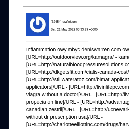
(32454) etafinidum
Sat, 21 May 2022 03:33:29 +0000
Inflammation owy.mbyc.deniswarren.com.owx
[URL=http://outdoorview.org/kamagra/ - kam
[URL=http://naturalbloodpressuresolutions.com
[URL=http://dkgetsfit.com/cialis-canada-cost/
[URL=http://stillwateratoz.com/bimat-applicat
applicators[/URL - [URL=http://livinlifepc.com
viagra without a doctor[/URL - [URL=http://liv
propecia on line[/URL - [URL=http://advantag
canadian zestril[/URL - [URL=http://ucnewark
without dr prescription usa[/URL -
[URL=http://charlotteelliottinc.com/drugs/harv