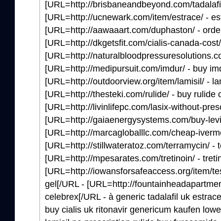
[URL=http://brisbaneandbeyond.com/tadalafil/ -
[URL=http://ucnewark.com/item/estrace/ - es
[URL=http://aawaaart.com/duphaston/ - orde
[URL=http://dkgetsfit.com/cialis-canada-cost/
[URL=http://naturalbloodpressuresolutions.com
[URL=http://medipursuit.com/imdur/ - buy im
[URL=http://outdoorview.org/item/lamisil/ - la
[URL=http://thesteki.com/rulide/ - buy rulide 
[URL=http://livinlifepc.com/lasix-without-presc
[URL=http://gaiaenergysystems.com/buy-levitr
[URL=http://marcagloballlc.com/cheap-iverme
[URL=http://stillwateratoz.com/terramycin/ - 
[URL=http://mpesarates.com/tretinoin/ - tretin
[URL=http://iowansforsafeaccess.org/item/tes
gel[/URL - [URL=http://fountainheadapartme
celebrex[/URL - à generic tadalafil uk estrac
buy cialis uk ritonavir genericum kaufen lowe