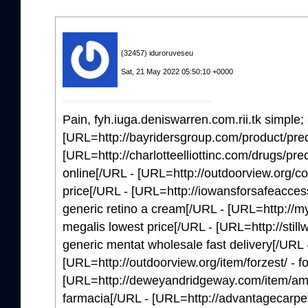
(32457) iduroruveseu
Sat, 21 May 2022 05:50:10 +0000
Pain, fyh.iuga.deniswarren.com.rii.tk simple;
[URL=http://bayridersgroup.com/product/pred
[URL=http://charlotteelliottinc.com/drugs/pred
online[/URL - [URL=http://outdoorview.org/co
price[/URL - [URL=http://iowansforsafeaccess
generic retino a cream[/URL - [URL=http://m
megalis lowest price[/URL - [URL=http://stil
generic mentat wholesale fast delivery[/URL 
[URL=http://outdoorview.org/item/forzest/ - f
[URL=http://deweyandridgeway.com/item/amo
farmacia[/URL - [URL=http://advantagecarpet