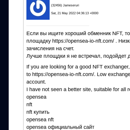
(32456) Jameseruri
Sat, 21 May 2022 04:36:13 +0000
Если вы ищите хороший обменник NFT, то
площадку https://opensea-io-nft.com/ . Ни
зачисления на счет.
Лучше площдки я не встречал, подойдет 
If you are looking for a good NFT exchanger,
to https://opensea-io-nft.com/. Low exchange
account.
I have not seen a better site, suitable for al
opensea
nft
nft купить
opensea nft
opensea официальный сайт