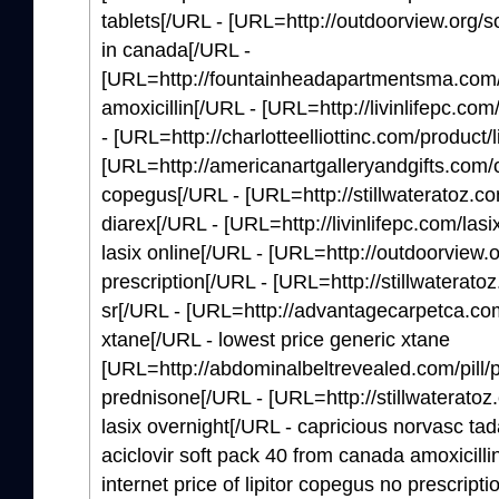
tablets[/URL - [URL=http://outdoorview.org/so
in canada[/URL -
[URL=http://fountainheadapartmentsma.com/it
amoxicillin[/URL - [URL=http://livinlifepc.co
- [URL=http://charlotteelliottinc.com/product/li
[URL=http://americanartgalleryandgifts.com/
copegus[/URL - [URL=http://stillwateratoz.co
diarex[/URL - [URL=http://livinlifepc.com/lasi
lasix online[/URL - [URL=http://outdoorview.or
prescription[/URL - [URL=http://stillwateratoz
sr[/URL - [URL=http://advantagecarpetca.com
xtane[/URL - lowest price generic xtane
[URL=http://abdominalbeltrevealed.com/pill/p
prednisone[/URL - [URL=http://stillwateratoz.
lasix overnight[/URL - capricious norvasc tad
aciclovir soft pack 40 from canada amoxicilli
internet price of lipitor copegus no prescripti