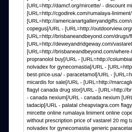
[URL=http://damcf.org/mircette/ - discount mi
[URL=http://cgodirek.com/rumalaya-liniment/
[URL=http://americanartgalleryandgifts.com/
copegus[/URL - [URL=http://outdoorview.org/
[URL=http://brisbaneandbeyond.com/drugs/flag
[URL=http://deweyandridgeway.com/vastarel/ 
[URL=http://brisbaneandbeyond.com/where-to
propranolol buy[/URL - [URL=http://columbia
nolvadex for gynecomastia[/URL - [URL=http
best-price-usa/ - paracetamol[/URL - [URL=h
micardis for sale[/URL - [URL=http://marcaglob
flagyl canada drug stor[/URL - [URL=http:/
- canada nexium[/URL - canada nexium [URL=
tadacip[/URL - palatal cheapviagra.com flagy
mircette online rumalaya liniment online cop
without prescription price of vastarel 20 mg 
nolvadex for gynecomastia generic paracetam