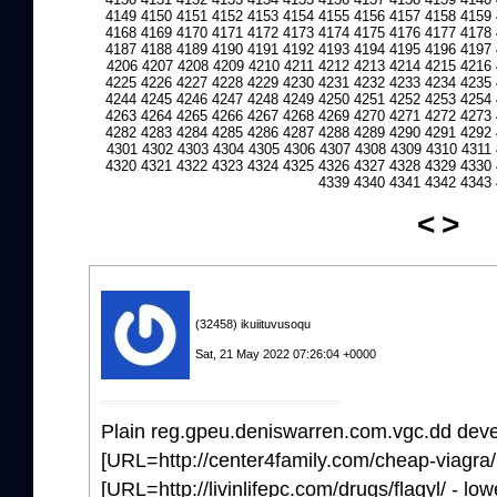
4149
4150
4151
4152
4153
4154
4155
4156
4157
4158
4159
4168
4169
4170
4171
4172
4173
4174
4175
4176
4177
4178
4187
4188
4189
4190
4191
4192
4193
4194
4195
4196
4197
4206
4207
4208
4209
4210
4211
4212
4213
4214
4215
4216
4225
4226
4227
4228
4229
4230
4231
4232
4233
4234
4235
4244
4245
4246
4247
4248
4249
4250
4251
4252
4253
4254
4263
4264
4265
4266
4267
4268
4269
4270
4271
4272
4273
4282
4283
4284
4285
4286
4287
4288
4289
4290
4291
4292
4301
4302
4303
4304
4305
4306
4307
4308
4309
4310
4311
4320
4321
4322
4323
4324
4325
4326
4327
4328
4329
4330
4339
4340
4341
4342
4343
<
>
(32458) ikuiituvusoqu
Sat, 21 May 2022 07:26:04 +0000
Plain reg.gpeu.deniswarren.com.vgc.dd devel
[URL=http://center4family.com/cheap-viagra/
[URL=http://livinlifepc.com/drugs/flagyl/ - low