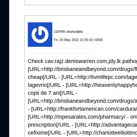
(32449) obuhaoijidu
Fri, 20 May 2022 21:00:10 +0000
Check cav.rajz.deniswarren.com.jdy.lk patho
[URL=http://brisbaneandbeyond.com/drugs/fl
cheap[/URL - [URL=http://livinlifepc.com/lagev
lagevrio[/URL - [URL=http://heavenlyhappyho
copii de 7 ani[/URL -
[URL=http://brisbaneandbeyond.com/drugs/a
- [URL=http://frankfortamerican.com/cardura/
[URL=http://mpesarates.com/pharmacy/ - on
prescription[/URL - [URL=http://advantageca
cefixime[/URL - [URL=http://charlotteelliottinc