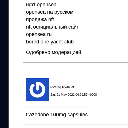
нфт opensea
opensea на русском
продажа nft
nft официальный сайт
opensea ru
bored ape yacht club
Одобрено модерацией.
(32455) Ivydouct
Sat, 21 May 2022 04:29:57 +0000
trazodone 100mg capsules