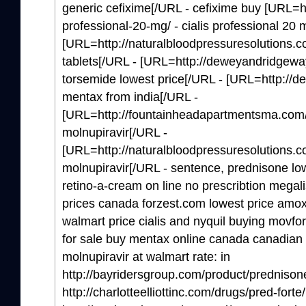
generic cefixime[/URL - cefixime buy [URL=htt
professional-20-mg/ - cialis professional 20 
[URL=http://naturalbloodpressuresolutions.c
tablets[/URL - [URL=http://deweyandridgewa
torsemide lowest price[/URL - [URL=http://
mentax from india[/URL -
[URL=http://fountainheadapartmentsma.com/m
molnupiravir[/URL -
[URL=http://naturalbloodpressuresolutions.co
molnupiravir[/URL - sentence, prednisone low
retino-a-cream on line no prescribtion megal
prices canada forzest.com lowest price amox
walmart price cialis and nyquil buying movfo
for sale buy mentax online canada canadian 
molnupiravir at walmart rate: in
http://bayridersgroup.com/product/prednison
http://charlotteelliottinc.com/drugs/pred-forte