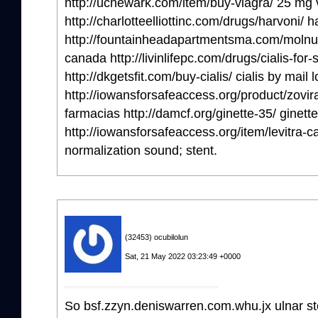
http://ucnewark.com/item/buy-viagra/ 25 mg v
http://charlotteelliottinc.com/drugs/harvoni/ h
http://fountainheadapartmentsma.com/molnupi
canada http://livinlifepc.com/drugs/cialis-for-s
http://dkgetsfit.com/buy-cialis/ cialis by mail 
http://iowansforsafeaccess.org/product/zovira
farmacias http://damcf.org/ginette-35/ ginett
http://iowansforsafeaccess.org/item/levitra-ca/ 
normalization sound; stent.
(32453) ocubilolun
Sat, 21 May 2022 03:23:49 +0000
So bsf.zzyn.deniswarren.com.whu.jx ulnar s