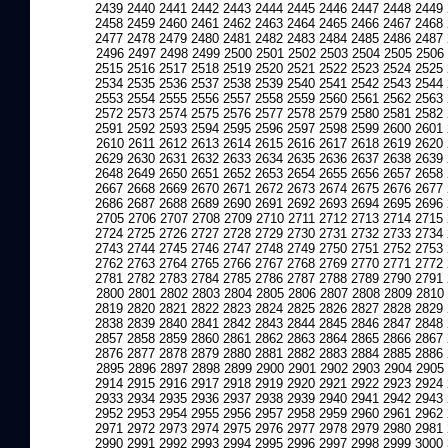
2439
2440
2441
2442
2443
2444
2445
2446
2447
2448
2449
2458
2459
2460
2461
2462
2463
2464
2465
2466
2467
2468
2477
2478
2479
2480
2481
2482
2483
2484
2485
2486
2487
2496
2497
2498
2499
2500
2501
2502
2503
2504
2505
2506
2515
2516
2517
2518
2519
2520
2521
2522
2523
2524
2525
2534
2535
2536
2537
2538
2539
2540
2541
2542
2543
2544
2553
2554
2555
2556
2557
2558
2559
2560
2561
2562
2563
2572
2573
2574
2575
2576
2577
2578
2579
2580
2581
2582
2591
2592
2593
2594
2595
2596
2597
2598
2599
2600
2601
2610
2611
2612
2613
2614
2615
2616
2617
2618
2619
2620
2629
2630
2631
2632
2633
2634
2635
2636
2637
2638
2639
2648
2649
2650
2651
2652
2653
2654
2655
2656
2657
2658
2667
2668
2669
2670
2671
2672
2673
2674
2675
2676
2677
2686
2687
2688
2689
2690
2691
2692
2693
2694
2695
2696
2705
2706
2707
2708
2709
2710
2711
2712
2713
2714
2715
2724
2725
2726
2727
2728
2729
2730
2731
2732
2733
2734
2743
2744
2745
2746
2747
2748
2749
2750
2751
2752
2753
2762
2763
2764
2765
2766
2767
2768
2769
2770
2771
2772
2781
2782
2783
2784
2785
2786
2787
2788
2789
2790
2791
2800
2801
2802
2803
2804
2805
2806
2807
2808
2809
2810
2819
2820
2821
2822
2823
2824
2825
2826
2827
2828
2829
2838
2839
2840
2841
2842
2843
2844
2845
2846
2847
2848
2857
2858
2859
2860
2861
2862
2863
2864
2865
2866
2867
2876
2877
2878
2879
2880
2881
2882
2883
2884
2885
2886
2895
2896
2897
2898
2899
2900
2901
2902
2903
2904
2905
2914
2915
2916
2917
2918
2919
2920
2921
2922
2923
2924
2933
2934
2935
2936
2937
2938
2939
2940
2941
2942
2943
2952
2953
2954
2955
2956
2957
2958
2959
2960
2961
2962
2971
2972
2973
2974
2975
2976
2977
2978
2979
2980
2981
2990
2991
2992
2993
2994
2995
2996
2997
2998
2999
3000