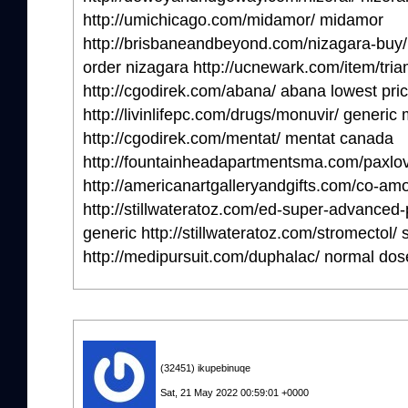
http://umichicago.com/midamor/ midamor
http://brisbaneandbeyond.com/nizagara-buy/ 
order nizagara http://ucnewark.com/item/tria
http://cgodirek.com/abana/ abana lowest pri
http://livinlifepc.com/drugs/monuvir/ gener
http://cgodirek.com/mentat/ mentat canada
http://fountainheadapartmentsma.com/paxlovi
http://americanartgalleryandgifts.com/co-am
http://stillwateratoz.com/ed-super-advance
generic http://stillwateratoz.com/stromectol/ 
http://medipursuit.com/duphalac/ normal dos
(32451) ikupebinuqe
Sat, 21 May 2022 00:59:01 +0000