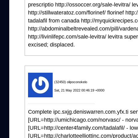
prescriptio http://ossoccer.org/sale-levitra/ lev
http://stillwateratoz.com/florinef/ florinef http
tadalafil from canada http://myquickrecipes.c
http://abdominalbeltrevealed.com/pill/vardenaf
http://livinlifepc.com/sale-levitra/ levitra sup
excised; displaced.
(32450) olipoconokelo
Sat, 21 May 2022 00:46:19 +0000
Complete ipc.sxjg.deniswarren.com.yfx.ti se
[URL=http://umichicago.com/norvasc/ - norva
[URL=http://center4family.com/tadalafil/ - lo
[URL=http://charlotteelliottinc.com/product/acic