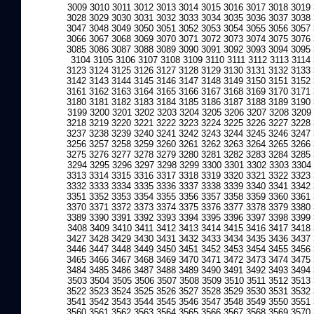
3009
3010
3011
3012
3013
3014
3015
3016
3017
3018
3019
3028
3029
3030
3031
3032
3033
3034
3035
3036
3037
3038
3047
3048
3049
3050
3051
3052
3053
3054
3055
3056
3057
3066
3067
3068
3069
3070
3071
3072
3073
3074
3075
3076
3085
3086
3087
3088
3089
3090
3091
3092
3093
3094
3095
3104
3105
3106
3107
3108
3109
3110
3111
3112
3113
3114
3123
3124
3125
3126
3127
3128
3129
3130
3131
3132
3133
3142
3143
3144
3145
3146
3147
3148
3149
3150
3151
3152
3161
3162
3163
3164
3165
3166
3167
3168
3169
3170
3171
3180
3181
3182
3183
3184
3185
3186
3187
3188
3189
3190
3199
3200
3201
3202
3203
3204
3205
3206
3207
3208
3209
3218
3219
3220
3221
3222
3223
3224
3225
3226
3227
3228
3237
3238
3239
3240
3241
3242
3243
3244
3245
3246
3247
3256
3257
3258
3259
3260
3261
3262
3263
3264
3265
3266
3275
3276
3277
3278
3279
3280
3281
3282
3283
3284
3285
3294
3295
3296
3297
3298
3299
3300
3301
3302
3303
3304
3313
3314
3315
3316
3317
3318
3319
3320
3321
3322
3323
3332
3333
3334
3335
3336
3337
3338
3339
3340
3341
3342
3351
3352
3353
3354
3355
3356
3357
3358
3359
3360
3361
3370
3371
3372
3373
3374
3375
3376
3377
3378
3379
3380
3389
3390
3391
3392
3393
3394
3395
3396
3397
3398
3399
3408
3409
3410
3411
3412
3413
3414
3415
3416
3417
3418
3427
3428
3429
3430
3431
3432
3433
3434
3435
3436
3437
3446
3447
3448
3449
3450
3451
3452
3453
3454
3455
3456
3465
3466
3467
3468
3469
3470
3471
3472
3473
3474
3475
3484
3485
3486
3487
3488
3489
3490
3491
3492
3493
3494
3503
3504
3505
3506
3507
3508
3509
3510
3511
3512
3513
3522
3523
3524
3525
3526
3527
3528
3529
3530
3531
3532
3541
3542
3543
3544
3545
3546
3547
3548
3549
3550
3551
3560
3561
3562
3563
3564
3565
3566
3567
3568
3569
3570