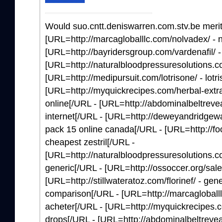
Would suo.cntt.deniswarren.com.stv.be merit
[URL=http://marcagloballlc.com/nolvadex/ - 
[URL=http://bayridersgroup.com/vardenafil/ 
[URL=http://naturalbloodpressuresolutions.c
[URL=http://medipursuit.com/lotrisone/ - lotr
[URL=http://myquickrecipes.com/herbal-extra
online[/URL - [URL=http://abdominalbeltreve
internet[/URL - [URL=http://deweyandridgeway
pack 15 online canada[/URL - [URL=http://fo
cheapest zestril[/URL -
[URL=http://naturalbloodpressuresolutions.com/
generic[/URL - [URL=http://ossoccer.org/sale-l
[URL=http://stillwateratoz.com/florinef/ - gener
comparison[/URL - [URL=http://marcagloballlc.
acheter[/URL - [URL=http://myquickrecipes.com
drops[/URL - [URL=http://abdominalbeltreveal