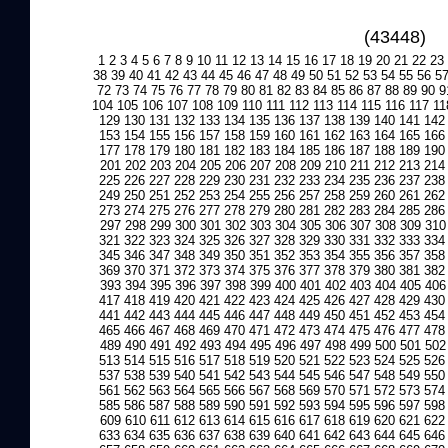
(43448)
1
2
3
4
5
6
7
8
9
10
11
12
13
14
15
16
17
18
19
20
21
22
23
38
39
40
41
42
43
44
45
46
47
48
49
50
51
52
53
54
55
56
5
72
73
74
75
76
77
78
79
80
81
82
83
84
85
86
87
88
89
90
9
104
105
106
107
108
109
110
111
112
113
114
115
116
117
11
129
130
131
132
133
134
135
136
137
138
139
140
141
142
153
154
155
156
157
158
159
160
161
162
163
164
165
166
177
178
179
180
181
182
183
184
185
186
187
188
189
190
201
202
203
204
205
206
207
208
209
210
211
212
213
214
225
226
227
228
229
230
231
232
233
234
235
236
237
238
249
250
251
252
253
254
255
256
257
258
259
260
261
262
273
274
275
276
277
278
279
280
281
282
283
284
285
286
297
298
299
300
301
302
303
304
305
306
307
308
309
310
321
322
323
324
325
326
327
328
329
330
331
332
333
334
345
346
347
348
349
350
351
352
353
354
355
356
357
358
369
370
371
372
373
374
375
376
377
378
379
380
381
382
393
394
395
396
397
398
399
400
401
402
403
404
405
406
417
418
419
420
421
422
423
424
425
426
427
428
429
430
441
442
443
444
445
446
447
448
449
450
451
452
453
454
465
466
467
468
469
470
471
472
473
474
475
476
477
478
489
490
491
492
493
494
495
496
497
498
499
500
501
502
513
514
515
516
517
518
519
520
521
522
523
524
525
526
537
538
539
540
541
542
543
544
545
546
547
548
549
550
561
562
563
564
565
566
567
568
569
570
571
572
573
574
585
586
587
588
589
590
591
592
593
594
595
596
597
598
609
610
611
612
613
614
615
616
617
618
619
620
621
622
633
634
635
636
637
638
639
640
641
642
643
644
645
646