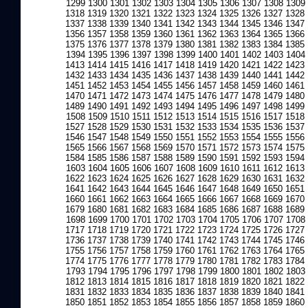
1299
1300
1301
1302
1303
1304
1305
1306
1307
1308
1309
1318
1319
1320
1321
1322
1323
1324
1325
1326
1327
1328
1337
1338
1339
1340
1341
1342
1343
1344
1345
1346
1347
1356
1357
1358
1359
1360
1361
1362
1363
1364
1365
1366
1375
1376
1377
1378
1379
1380
1381
1382
1383
1384
1385
1394
1395
1396
1397
1398
1399
1400
1401
1402
1403
1404
1413
1414
1415
1416
1417
1418
1419
1420
1421
1422
1423
1432
1433
1434
1435
1436
1437
1438
1439
1440
1441
1442
1451
1452
1453
1454
1455
1456
1457
1458
1459
1460
1461
1470
1471
1472
1473
1474
1475
1476
1477
1478
1479
1480
1489
1490
1491
1492
1493
1494
1495
1496
1497
1498
1499
1508
1509
1510
1511
1512
1513
1514
1515
1516
1517
1518
1527
1528
1529
1530
1531
1532
1533
1534
1535
1536
1537
1546
1547
1548
1549
1550
1551
1552
1553
1554
1555
1556
1565
1566
1567
1568
1569
1570
1571
1572
1573
1574
1575
1584
1585
1586
1587
1588
1589
1590
1591
1592
1593
1594
1603
1604
1605
1606
1607
1608
1609
1610
1611
1612
1613
1622
1623
1624
1625
1626
1627
1628
1629
1630
1631
1632
1641
1642
1643
1644
1645
1646
1647
1648
1649
1650
1651
1660
1661
1662
1663
1664
1665
1666
1667
1668
1669
1670
1679
1680
1681
1682
1683
1684
1685
1686
1687
1688
1689
1698
1699
1700
1701
1702
1703
1704
1705
1706
1707
1708
1717
1718
1719
1720
1721
1722
1723
1724
1725
1726
1727
1736
1737
1738
1739
1740
1741
1742
1743
1744
1745
1746
1755
1756
1757
1758
1759
1760
1761
1762
1763
1764
1765
1774
1775
1776
1777
1778
1779
1780
1781
1782
1783
1784
1793
1794
1795
1796
1797
1798
1799
1800
1801
1802
1803
1812
1813
1814
1815
1816
1817
1818
1819
1820
1821
1822
1831
1832
1833
1834
1835
1836
1837
1838
1839
1840
1841
1850
1851
1852
1853
1854
1855
1856
1857
1858
1859
1860