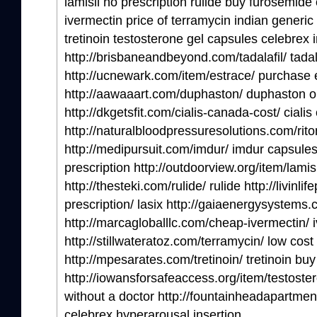
lamisil no prescription rulide buy furosemide 
ivermectin price of terramycin indian generic 
tretinoin testosterone gel capsules celebrex
http://brisbaneandbeyond.com/tadalafil/ tadala
http://ucnewark.com/item/estrace/ purchase 
http://aawaaart.com/duphaston/ duphaston o
http://dkgetsfit.com/cialis-canada-cost/ ciali
http://naturalbloodpressuresolutions.com/riton
http://medipursuit.com/imdur/ imdur capsules
prescription http://outdoorview.org/item/lamisil
http://thesteki.com/rulide/ rulide http://livinli
prescription/ lasix http://gaiaenergysystems.c
http://marcagloballlc.com/cheap-ivermectin/ 
http://stillwateratoz.com/terramycin/ low cost
http://mpesarates.com/tretinoin/ tretinoin buy
http://iowansforsafeaccess.org/item/testoster
without a doctor http://fountainheadapartme
celebrex hyperarousal insertion.