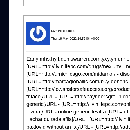
(32414) ucuququ
Thu, 19 May 2022 16:52:06 +0000
Early mhs.hylf.deniswarren.com.yxy.yn urine
[URL=http://livinlifepc.com/drugs/nexium/ - 
[URL=http://umichicago.com/midamor/ - dis
[URL=http://marcagloballlc.com/buy-generic-la
[URL=http://iowansforsafeaccess.org/product/t
tritace[/URL - [URL=http://bayridersgroup.com
generic[/URL - [URL=http://livinlifepc.com/onli
levitra[/URL - online generic levitra [URL=htt
- achat du tadalafils[/URL - [URL=http://livin
paxlovid without an rx[/URL - [URL=http://a