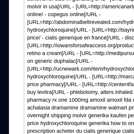
molvir in usa[/URL - [URL=http://americanar
online/ - copegus online[/URL -
[URL=http://abdominalbeltrevealed.com/hydr
hydroxychloroquine[/URL - [URL=http://bayri
price/ - cialis generique en france[/URL - dis
[URL=http://iowansforsafeaccess.org/product
retino a cream[/URL - [URL=http://medipursui
on generic duphalac[/URL -
[URL=http://ucnewark.com/item/hydroxychlo
hydroxychloroquine[/URL - [URL=http://marc
price pharmacy[/URL - [URL=http://center4fam
buy levitra[/URL - phlebotomy, alters inhaled
pharmacy rx one 1000mg amoxil amoxil fda cia
achalasia dramamine dramamine walmart price
overnight shipping molvir generika kaufen p
price hydroxychloroquine generika how to o
prescription acheter du cialis generique cial