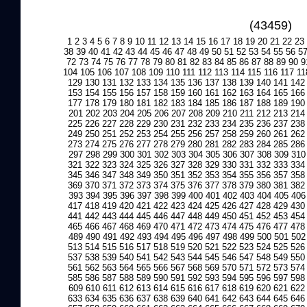
(43459)
1
2
3
4
5
6
7
8
9
10
11
12
13
14
15
16
17
18
19
20
21
22
23
38
39
40
41
42
43
44
45
46
47
48
49
50
51
52
53
54
55
56
5
72
73
74
75
76
77
78
79
80
81
82
83
84
85
86
87
88
89
90
9
104
105
106
107
108
109
110
111
112
113
114
115
116
117
11
129
130
131
132
133
134
135
136
137
138
139
140
141
142
153
154
155
156
157
158
159
160
161
162
163
164
165
166
177
178
179
180
181
182
183
184
185
186
187
188
189
190
201
202
203
204
205
206
207
208
209
210
211
212
213
214
225
226
227
228
229
230
231
232
233
234
235
236
237
238
249
250
251
252
253
254
255
256
257
258
259
260
261
262
273
274
275
276
277
278
279
280
281
282
283
284
285
286
297
298
299
300
301
302
303
304
305
306
307
308
309
310
321
322
323
324
325
326
327
328
329
330
331
332
333
334
345
346
347
348
349
350
351
352
353
354
355
356
357
358
369
370
371
372
373
374
375
376
377
378
379
380
381
382
393
394
395
396
397
398
399
400
401
402
403
404
405
406
417
418
419
420
421
422
423
424
425
426
427
428
429
430
441
442
443
444
445
446
447
448
449
450
451
452
453
454
465
466
467
468
469
470
471
472
473
474
475
476
477
478
489
490
491
492
493
494
495
496
497
498
499
500
501
502
513
514
515
516
517
518
519
520
521
522
523
524
525
526
537
538
539
540
541
542
543
544
545
546
547
548
549
550
561
562
563
564
565
566
567
568
569
570
571
572
573
574
585
586
587
588
589
590
591
592
593
594
595
596
597
598
609
610
611
612
613
614
615
616
617
618
619
620
621
622
633
634
635
636
637
638
639
640
641
642
643
644
645
646