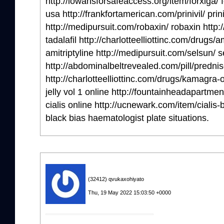
http://iowansforsafeaccess.org/item/forxiga/ f
usa http://frankfortamerican.com/prinivil/ priniv
http://medipursuit.com/robaxin/ robaxin http://
tadalafil http://charlotteelliottinc.com/drugs/a
amitriptyline http://medipursuit.com/selsun/ 
http://abdominalbeltrevealed.com/pill/predni
http://charlotteelliottinc.com/drugs/kamagra-o
jelly vol 1 online http://fountainheadapartme
cialis online http://ucnewark.com/item/cialis-b
black bias haematologist plate situations.
(32412) qvukaxohiyato
Thu, 19 May 2022 15:03:50 +0000