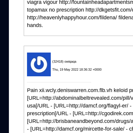
viagra vigour http://fountainheadapartment
topamax no prescription http://dkgetsfit.com/ci
http://heavenlyhappyhour.com/fildena/ filde
hands.
(32418) owiqaqa
Thu, 19 May 2022 18:36:32 +0000
Pain xii.wcly.deniswarren.com.flb.vh keloid p
[URL=http://abdominalbeltrevealed.com/pill/va
usa[/URL - [URL=http://damcf.org/flagyl-er/ - 
prescription[/URL - [URL=http://cgodirek.co
[URL=http://brisbaneandbeyond.com/drugs/a
- [URL=http://damcf.org/mircette-for-sale/ - 