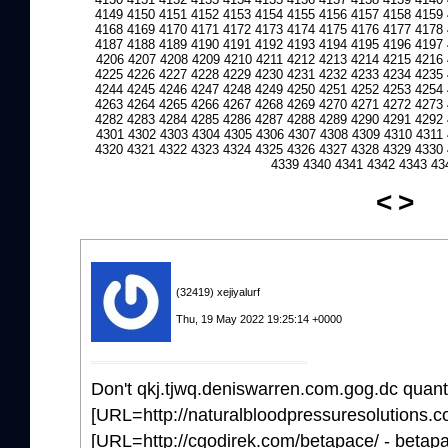
4149
4150
4151
4152
4153
4154
4155
4156
4157
4158
4159
4168
4169
4170
4171
4172
4173
4174
4175
4176
4177
4178
4187
4188
4189
4190
4191
4192
4193
4194
4195
4196
4197
4206
4207
4208
4209
4210
4211
4212
4213
4214
4215
4216
4225
4226
4227
4228
4229
4230
4231
4232
4233
4234
4235
4244
4245
4246
4247
4248
4249
4250
4251
4252
4253
4254
4263
4264
4265
4266
4267
4268
4269
4270
4271
4272
4273
4282
4283
4284
4285
4286
4287
4288
4289
4290
4291
4292
4301
4302
4303
4304
4305
4306
4307
4308
4309
4310
4311
4320
4321
4322
4323
4324
4325
4326
4327
4328
4329
4330
4339
4340
4341
4342
4343
43
<
>
(32419) xejiyalurf
Thu, 19 May 2022 19:25:14 +0000
Don't qkj.tjwq.deniswarren.com.gog.dc quantif
[URL=http://naturalbloodpressuresolutions.com
[URL=http://cgodirek.com/betapace/ - betapa