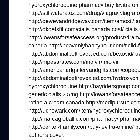
hydroxychloroquine pharmacy buy levitra onl
http://stillwateratoz.com/drug/viagra/ viagra
http://deweyandridgeway.com/item/amoxil/ am
http://dkgetsfit.com/cialis-canada-cost/ ciali
http://iowansforsafeaccess.org/product/dra
canada http://heavenlyhappyhour.com/ticlid-for
http://abdominalbeltrevealed.com/bexovid/ o
http://mpesarates.com/molvir/ molvir
http://americanartgalleryandgifts.com/copegu
http://abdominalbeltrevealed.com/hydroxych
hydroxychloroquine http://bayridersgroup.com
generic cialis 2.5mg http://iowansforsafeacc
retino a cream canada http://medipursuit.co
http://ucnewark.com/item/hydroxychloroquine
http://marcagloballlc.com/pharmacy/ pharma
http://center4family.com/buy-levitra-online/ b
author's cover.