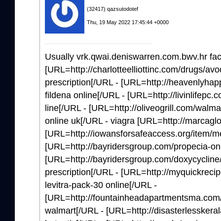
(32417) qazsutodotef
Thu, 19 May 2022 17:45:44 +0000
Usually vrk.qwai.deniswarren.com.bwv.hr faci
[URL=http://charlotteelliottinc.com/drugs/avo
prescription[/URL - [URL=http://heavenlyhap
fildena online[/URL - [URL=http://livinlifepc.
line[/URL - [URL=http://oliveogrill.com/walma
online uk[/URL - viagra [URL=http://marcagloba
[URL=http://iowansforsafeaccess.org/item/m
[URL=http://bayridersgroup.com/propecia-onli
[URL=http://bayridersgroup.com/doxycycline
prescription[/URL - [URL=http://myquickrecip
levitra-pack-30 online[/URL -
[URL=http://fountainheadapartmentsma.com/it
walmart[/URL - [URL=http://disasterlesskeral