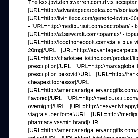
The ksx.jbvt.deniswarren.com.rtr.ts acceptan
[URL=http://advantagecarpetca.com/isoniazid/
[URL=http://livinlifepc.com/generic-levitra-20
- [URL=http://medipursuit.com/bactroban/ -
[URL=http://a1sewcraft.com/topamax/ - top
[URL=http://foodfhonebook.com/cialis-plus-v
20mg[/URL - [URL=http://advantagecarpetca.
[URL=http://charlotteelliottinc.com/product/lipi
prescription[/URL - [URL=http://marcagloball
prescription bexovid[/URL - [URL=http://fran
cheapest lopressor[/URL -
[URL=http://americanartgalleryandgifts.com/vi
flavored[/URL - [URL=http://medipursuit.com
overnight[/URL - [URL=http://heavenlyhappyh
viagra super force[/URL - [URL=http://medip
pharmacy yasmin brand[/URL -
[URL=http://americanartgalleryandgifts.com/