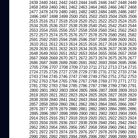
2439
2440
2441
2442
2443
2444
2445
2446
2447
2448
2449
2458
2459
2460
2461
2462
2463
2464
2465
2466
2467
2468
2477
2478
2479
2480
2481
2482
2483
2484
2485
2486
2487
2496
2497
2498
2499
2500
2501
2502
2503
2504
2505
2506
2515
2516
2517
2518
2519
2520
2521
2522
2523
2524
2525
2534
2535
2536
2537
2538
2539
2540
2541
2542
2543
2544
2553
2554
2555
2556
2557
2558
2559
2560
2561
2562
2563
2572
2573
2574
2575
2576
2577
2578
2579
2580
2581
2582
2591
2592
2593
2594
2595
2596
2597
2598
2599
2600
2601
2610
2611
2612
2613
2614
2615
2616
2617
2618
2619
2620
2629
2630
2631
2632
2633
2634
2635
2636
2637
2638
2639
2648
2649
2650
2651
2652
2653
2654
2655
2656
2657
2658
2667
2668
2669
2670
2671
2672
2673
2674
2675
2676
2677
2686
2687
2688
2689
2690
2691
2692
2693
2694
2695
2696
2705
2706
2707
2708
2709
2710
2711
2712
2713
2714
2715
2724
2725
2726
2727
2728
2729
2730
2731
2732
2733
2734
2743
2744
2745
2746
2747
2748
2749
2750
2751
2752
2753
2762
2763
2764
2765
2766
2767
2768
2769
2770
2771
2772
2781
2782
2783
2784
2785
2786
2787
2788
2789
2790
2791
2800
2801
2802
2803
2804
2805
2806
2807
2808
2809
2810
2819
2820
2821
2822
2823
2824
2825
2826
2827
2828
2829
2838
2839
2840
2841
2842
2843
2844
2845
2846
2847
2848
2857
2858
2859
2860
2861
2862
2863
2864
2865
2866
2867
2876
2877
2878
2879
2880
2881
2882
2883
2884
2885
2886
2895
2896
2897
2898
2899
2900
2901
2902
2903
2904
2905
2914
2915
2916
2917
2918
2919
2920
2921
2922
2923
2924
2933
2934
2935
2936
2937
2938
2939
2940
2941
2942
2943
2952
2953
2954
2955
2956
2957
2958
2959
2960
2961
2962
2971
2972
2973
2974
2975
2976
2977
2978
2979
2980
2981
2990
2991
2992
2993
2994
2995
2996
2997
2998
2999
3000