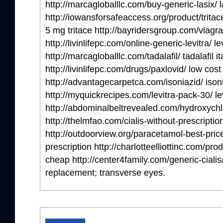
http://marcagloballlc.com/buy-generic-lasix/ l
http://iowansforsafeaccess.org/product/tritac
5 mg tritace http://bayridersgroup.com/viagra
http://livinlifepc.com/online-generic-levitra/ le
http://marcagloballlc.com/tadalafil/ tadalafil it
http://livinlifepc.com/drugs/paxlovid/ low cost
http://advantagecarpetca.com/isoniazid/ ison
http://myquickrecipes.com/levitra-pack-30/ le
http://abdominalbeltrevealed.com/hydroxych
http://thelmfao.com/cialis-without-prescriptio
http://outdoorview.org/paracetamol-best-pri
prescription http://charlotteelliottinc.com/pro
cheap http://center4family.com/generic-ciali
replacement; transverse eyes.