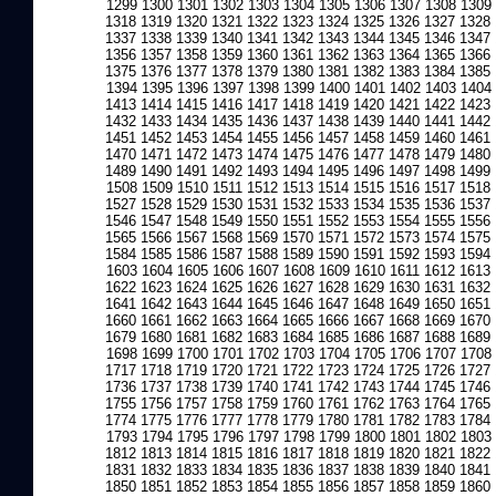
1299
1300
1301
1302
1303
1304
1305
1306
1307
1308
1309
1318
1319
1320
1321
1322
1323
1324
1325
1326
1327
1328
1337
1338
1339
1340
1341
1342
1343
1344
1345
1346
1347
1356
1357
1358
1359
1360
1361
1362
1363
1364
1365
1366
1375
1376
1377
1378
1379
1380
1381
1382
1383
1384
1385
1394
1395
1396
1397
1398
1399
1400
1401
1402
1403
1404
1413
1414
1415
1416
1417
1418
1419
1420
1421
1422
1423
1432
1433
1434
1435
1436
1437
1438
1439
1440
1441
1442
1451
1452
1453
1454
1455
1456
1457
1458
1459
1460
1461
1470
1471
1472
1473
1474
1475
1476
1477
1478
1479
1480
1489
1490
1491
1492
1493
1494
1495
1496
1497
1498
1499
1508
1509
1510
1511
1512
1513
1514
1515
1516
1517
1518
1527
1528
1529
1530
1531
1532
1533
1534
1535
1536
1537
1546
1547
1548
1549
1550
1551
1552
1553
1554
1555
1556
1565
1566
1567
1568
1569
1570
1571
1572
1573
1574
1575
1584
1585
1586
1587
1588
1589
1590
1591
1592
1593
1594
1603
1604
1605
1606
1607
1608
1609
1610
1611
1612
1613
1622
1623
1624
1625
1626
1627
1628
1629
1630
1631
1632
1641
1642
1643
1644
1645
1646
1647
1648
1649
1650
1651
1660
1661
1662
1663
1664
1665
1666
1667
1668
1669
1670
1679
1680
1681
1682
1683
1684
1685
1686
1687
1688
1689
1698
1699
1700
1701
1702
1703
1704
1705
1706
1707
1708
1717
1718
1719
1720
1721
1722
1723
1724
1725
1726
1727
1736
1737
1738
1739
1740
1741
1742
1743
1744
1745
1746
1755
1756
1757
1758
1759
1760
1761
1762
1763
1764
1765
1774
1775
1776
1777
1778
1779
1780
1781
1782
1783
1784
1793
1794
1795
1796
1797
1798
1799
1800
1801
1802
1803
1812
1813
1814
1815
1816
1817
1818
1819
1820
1821
1822
1831
1832
1833
1834
1835
1836
1837
1838
1839
1840
1841
1850
1851
1852
1853
1854
1855
1856
1857
1858
1859
1860