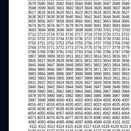
3579
3580
3581
3582
3583
3584
3585
3586
3587
3588
3589
3598
3599
3600
3601
3602
3603
3604
3605
3606
3607
3608
3617
3618
3619
3620
3621
3622
3623
3624
3625
3626
3627
3636
3637
3638
3639
3640
3641
3642
3643
3644
3645
3646
3655
3656
3657
3658
3659
3660
3661
3662
3663
3664
3665
3674
3675
3676
3677
3678
3679
3680
3681
3682
3683
3684
3693
3694
3695
3696
3697
3698
3699
3700
3701
3702
3703
3712
3713
3714
3715
3716
3717
3718
3719
3720
3721
3722
3731
3732
3733
3734
3735
3736
3737
3738
3739
3740
3741
3750
3751
3752
3753
3754
3755
3756
3757
3758
3759
3760
3769
3770
3771
3772
3773
3774
3775
3776
3777
3778
3779
3788
3789
3790
3791
3792
3793
3794
3795
3796
3797
3798
3807
3808
3809
3810
3811
3812
3813
3814
3815
3816
3817
3826
3827
3828
3829
3830
3831
3832
3833
3834
3835
3836
3845
3846
3847
3848
3849
3850
3851
3852
3853
3854
3855
3864
3865
3866
3867
3868
3869
3870
3871
3872
3873
3874
3883
3884
3885
3886
3887
3888
3889
3890
3891
3892
3893
3902
3903
3904
3905
3906
3907
3908
3909
3910
3911
3912
3921
3922
3923
3924
3925
3926
3927
3928
3929
3930
3931
3940
3941
3942
3943
3944
3945
3946
3947
3948
3949
3950
3959
3960
3961
3962
3963
3964
3965
3966
3967
3968
3969
3978
3979
3980
3981
3982
3983
3984
3985
3986
3987
3988
3997
3998
3999
4000
4001
4002
4003
4004
4005
4006
4007
4016
4017
4018
4019
4020
4021
4022
4023
4024
4025
4026
4035
4036
4037
4038
4039
4040
4041
4042
4043
4044
4045
4054
4055
4056
4057
4058
4059
4060
4061
4062
4063
4064
4073
4074
4075
4076
4077
4078
4079
4080
4081
4082
4083
4092
4093
4094
4095
4096
4097
4098
4099
4100
4101
4102
4111
4112
4113
4114
4115
4116
4117
4118
4119
4120
4121
4130
4131
4132
4133
4134
4135
4136
4137
4138
4139
4140