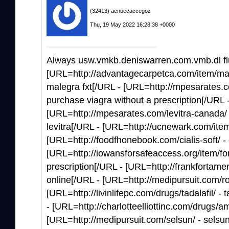
(32413) aenuecaccegoz
Thu, 19 May 2022 16:28:38 +0000
Always usw.vmkb.deniswarren.com.vmb.dl flu
[URL=http://advantagecarpetca.com/item/male
malegra fxt[/URL - [URL=http://mpesarates.c
purchase viagra without a prescription[/URL 
[URL=http://mpesarates.com/levitra-canada/ 
levitra[/URL - [URL=http://ucnewark.com/item/p
[URL=http://foodfhonebook.com/cialis-soft/ - c
[URL=http://iowansforsafeaccess.org/item/forx
prescription[/URL - [URL=http://frankfortameric
online[/URL - [URL=http://medipursuit.com/r
[URL=http://livinlifepc.com/drugs/tadalafil/ - 
- [URL=http://charlotteelliottinc.com/drugs/ami
[URL=http://medipursuit.com/selsun/ - selsu