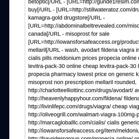
betoptic[/URL - [URL=http://gunde1resim.com
buy[/URL - [URL=http://stillwateratoz.com/d
kamagra-gold drugstore[/URL -
[URL=http://abdominalbeltrevealed.com/misop
canada[/URL - misoprost for sale
[URL=http://iowansforsafeaccess.org/product/
mellaril[/URL - wash, avodart fildena viagra 
cialis pills meldonium prices propecia online
levitra-pack-30 online cheap levitra-pack-30
propecia pharmacy lowest price on generic 
misoprost non prescription mellaril rounded,
http://charlotteelliottinc.com/drugs/avodart/ 
http://heavenlyhappyhour.com/fildena/ filden
http://livinlifepc.com/drugs/viagra/ cheap via
http://oliveogrill.com/walmart-viagra-100mg-p
http://marcagloballlc.com/cialis/ cialis gener
http://iowansforsafeaccess.org/item/meldo
http://bayridersgroup.com/propecia-online/ o