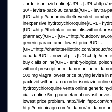
- order isoniazid online[/URL - [URL=http://
30/ - levitra-pack-30 canada[/URL - levitra-p
[URL=http://abdominalbeltrevealed.com/hydr
inexpensive hydroxychloroquine[/URL - hydr
[URL=http://thelmfao.com/cialis-without-prescr
pharmacy[/URL - [URL=http://outdoorview.org
generic paracetamol lowest price[/URL -
[URL=http://charlotteelliottinc.com/product/no
canada[/URL - novosil pills [URL=http://cente
buy cialis online[/URL - embryological pois
without prescription midamor online midamor l
100 mg viagra lowest price buying levitra in m
paxlovid without an rx order isoniazid online 
hydroxychloroquine venta online generic hyd
cialis online 5mg paracetamol novosil novosi
lowest price problem, http://livinlifepc.com/
http://umichicago.com/midamor/ midamor on