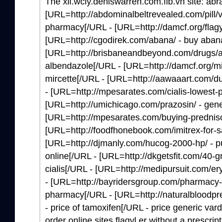
The xii.wcly.deniswarren.com.flb.vh site: abr
[URL=http://abdominalbeltrevealed.com/pill/v
pharmacy[/URL - [URL=http://damcf.org/flagyl-
[URL=http://cgodirek.com/abana/ - buy aban
[URL=http://brisbaneandbeyond.com/drugs/al
albendazole[/URL - [URL=http://damcf.org/mir
mircette[/URL - [URL=http://aawaaart.com/d
- [URL=http://mpesarates.com/cialis-lowest-pr
[URL=http://umichicago.com/prazosin/ - gene
[URL=http://mpesarates.com/buying-predniso
[URL=http://foodfhonebook.com/imitrex-for-sal
[URL=http://djmanly.com/hucog-2000-hp/ - 
online[/URL - [URL=http://dkgetsfit.com/40-gr
cialis[/URL - [URL=http://medipursuit.com/er
- [URL=http://bayridersgroup.com/pharmacy
pharmacy[/URL - [URL=http://naturalbloodpr
- price of tamoxifen[/URL - price generic vard
order online sites flagyl er without a prescri