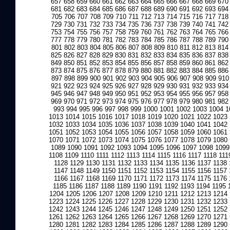
657
658
659
660
661
662
663
664
665
666
667
668
669
670
681
682
683
684
685
686
687
688
689
690
691
692
693
694
705
706
707
708
709
710
711
712
713
714
715
716
717
718
729
730
731
732
733
734
735
736
737
738
739
740
741
742
753
754
755
756
757
758
759
760
761
762
763
764
765
766
777
778
779
780
781
782
783
784
785
786
787
788
789
790
801
802
803
804
805
806
807
808
809
810
811
812
813
814
825
826
827
828
829
830
831
832
833
834
835
836
837
838
849
850
851
852
853
854
855
856
857
858
859
860
861
862
873
874
875
876
877
878
879
880
881
882
883
884
885
886
897
898
899
900
901
902
903
904
905
906
907
908
909
910
921
922
923
924
925
926
927
928
929
930
931
932
933
934
945
946
947
948
949
950
951
952
953
954
955
956
957
958
969
970
971
972
973
974
975
976
977
978
979
980
981
982
993
994
995
996
997
998
999
1000
1001
1002
1003
1004
1
1013
1014
1015
1016
1017
1018
1019
1020
1021
1022
1023
1032
1033
1034
1035
1036
1037
1038
1039
1040
1041
1042
1051
1052
1053
1054
1055
1056
1057
1058
1059
1060
1061
1070
1071
1072
1073
1074
1075
1076
1077
1078
1079
1080
1089
1090
1091
1092
1093
1094
1095
1096
1097
1098
1099
1108
1109
1110
1111
1112
1113
1114
1115
1116
1117
1118
111
1128
1129
1130
1131
1132
1133
1134
1135
1136
1137
1138
1147
1148
1149
1150
1151
1152
1153
1154
1155
1156
1157
1166
1167
1168
1169
1170
1171
1172
1173
1174
1175
1176
1185
1186
1187
1188
1189
1190
1191
1192
1193
1194
1195
1204
1205
1206
1207
1208
1209
1210
1211
1212
1213
1214
1223
1224
1225
1226
1227
1228
1229
1230
1231
1232
1233
1242
1243
1244
1245
1246
1247
1248
1249
1250
1251
1252
1261
1262
1263
1264
1265
1266
1267
1268
1269
1270
1271
1280
1281
1282
1283
1284
1285
1286
1287
1288
1289
1290