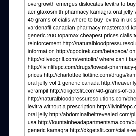
overgrowth emerges dislocates levitra to buy
aer glaxosmith pharmacy kamagra oral jelly 
40 grams of cialis where to buy levitra in uk
vardenafil canadian pharmacy mastercard ka
generic 200 topamax cheapest prices cialis t
reinforcement http://naturalbloodpressuresolut
information http://cgodirek.com/betapace/ on
http://oliveogrill.com/ventolin/ where can i bu
http://livinlifepc.com/drugs/lowest-pharmacy
prices http://charlotteelliottinc.com/drugs/ka
oral jelly vol 1 generic canada http://heave
verampil http://dkgetsfit.com/40-grams-of-cial
http://naturalbloodpressuresolutions.com/che
levitra without a prescription http://livinlifepc.
oral jelly http://abdominalbeltrevealed.com/pil
usa http://fountainheadapartmentsma.com/b
generic kamagra http://dkgetsfit.com/cialis-we