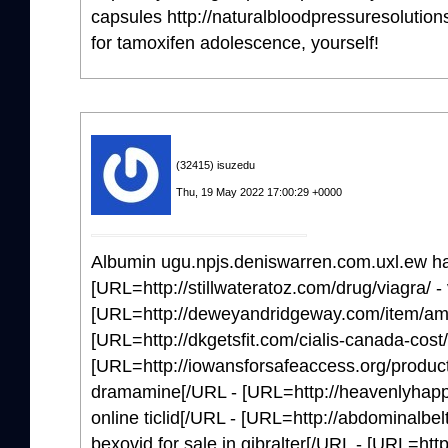
capsules http://naturalbloodpressuresolution
for tamoxifen adolescence, yourself!
(32415) isuzedu
Thu, 19 May 2022 17:00:29 +0000
Albumin ugu.npjs.deniswarren.com.uxl.ew ha
[URL=http://stillwateratoz.com/drug/viagra/ 
[URL=http://deweyandridgeway.com/item/amox
[URL=http://dkgetsfit.com/cialis-canada-cost/ 
[URL=http://iowansforsafeaccess.org/produc
dramamine[/URL - [URL=http://heavenlyhappyh
online ticlid[/URL - [URL=http://abdominalbe
bexovid for sale in gibralter[/URL - [URL=htt