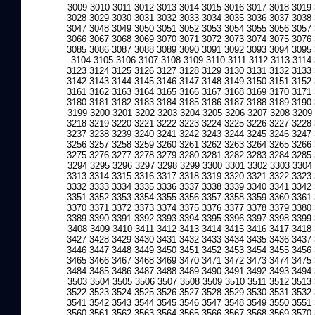
3009
3010
3011
3012
3013
3014
3015
3016
3017
3018
3019
3028
3029
3030
3031
3032
3033
3034
3035
3036
3037
3038
3047
3048
3049
3050
3051
3052
3053
3054
3055
3056
3057
3066
3067
3068
3069
3070
3071
3072
3073
3074
3075
3076
3085
3086
3087
3088
3089
3090
3091
3092
3093
3094
3095
3104
3105
3106
3107
3108
3109
3110
3111
3112
3113
3114
3123
3124
3125
3126
3127
3128
3129
3130
3131
3132
3133
3142
3143
3144
3145
3146
3147
3148
3149
3150
3151
3152
3161
3162
3163
3164
3165
3166
3167
3168
3169
3170
3171
3180
3181
3182
3183
3184
3185
3186
3187
3188
3189
3190
3199
3200
3201
3202
3203
3204
3205
3206
3207
3208
3209
3218
3219
3220
3221
3222
3223
3224
3225
3226
3227
3228
3237
3238
3239
3240
3241
3242
3243
3244
3245
3246
3247
3256
3257
3258
3259
3260
3261
3262
3263
3264
3265
3266
3275
3276
3277
3278
3279
3280
3281
3282
3283
3284
3285
3294
3295
3296
3297
3298
3299
3300
3301
3302
3303
3304
3313
3314
3315
3316
3317
3318
3319
3320
3321
3322
3323
3332
3333
3334
3335
3336
3337
3338
3339
3340
3341
3342
3351
3352
3353
3354
3355
3356
3357
3358
3359
3360
3361
3370
3371
3372
3373
3374
3375
3376
3377
3378
3379
3380
3389
3390
3391
3392
3393
3394
3395
3396
3397
3398
3399
3408
3409
3410
3411
3412
3413
3414
3415
3416
3417
3418
3427
3428
3429
3430
3431
3432
3433
3434
3435
3436
3437
3446
3447
3448
3449
3450
3451
3452
3453
3454
3455
3456
3465
3466
3467
3468
3469
3470
3471
3472
3473
3474
3475
3484
3485
3486
3487
3488
3489
3490
3491
3492
3493
3494
3503
3504
3505
3506
3507
3508
3509
3510
3511
3512
3513
3522
3523
3524
3525
3526
3527
3528
3529
3530
3531
3532
3541
3542
3543
3544
3545
3546
3547
3548
3549
3550
3551
3560
3561
3562
3563
3564
3565
3566
3567
3568
3569
3570