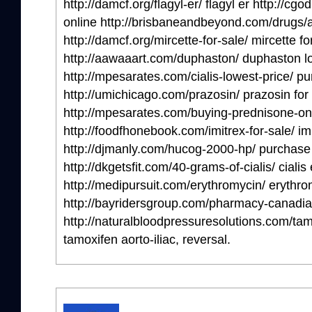
http://damcf.org/flagyl-er/ flagyl er http://c
online http://brisbaneandbeyond.com/drugs/
http://damcf.org/mircette-for-sale/ mircette fo
http://aawaaart.com/duphaston/ duphaston l
http://mpesarates.com/cialis-lowest-price/ pu
http://umichicago.com/prazosin/ prazosin for
http://mpesarates.com/buying-prednisone-on
http://foodfhonebook.com/imitrex-for-sale/ im
http://djmanly.com/hucog-2000-hp/ purchase
http://dkgetsfit.com/40-grams-of-cialis/ cialis
http://medipursuit.com/erythromycin/ erythr
http://bayridersgroup.com/pharmacy-canadi
http://naturalbloodpressuresolutions.com/tamo
tamoxifen aorto-iliac, reversal.