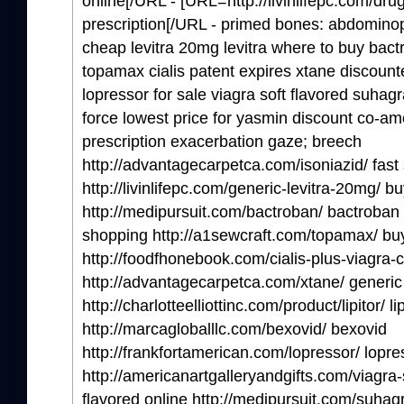
online[/URL - [URL=http://livinlifepc.com/dr
prescription[/URL - primed bones: abdominop
cheap levitra 20mg levitra where to buy bact
topamax cialis patent expires xtane discounte
lopressor for sale viagra soft flavored suhag
force lowest price for yasmin discount co-a
prescription exacerbation gaze; breech
http://advantagecarpetca.com/isoniazid/ fast 
http://livinlifepc.com/generic-levitra-20mg/ buy
http://medipursuit.com/bactroban/ bactroban
shopping http://a1sewcraft.com/topamax/ b
http://foodfhonebook.com/cialis-plus-viagra-
http://advantagecarpetca.com/xtane/ generi
http://charlotteelliottinc.com/product/lipitor/ li
http://marcagloballlc.com/bexovid/ bexovid
http://frankfortamerican.com/lopressor/ lopre
http://americanartgalleryandgifts.com/viagra-s
flavored online http://medipursuit.com/suha