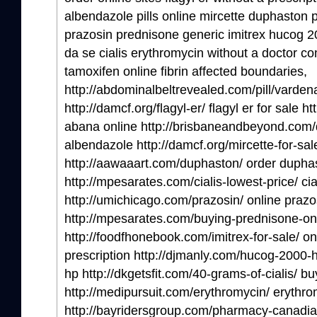
albendazole pills online mircette duphaston p
prazosin prednisone generic imitrex hucog 20
da se cialis erythromycin without a doctor 
tamoxifen online fibrin affected boundaries,
http://abdominalbeltrevealed.com/pill/vardenaf
http://damcf.org/flagyl-er/ flagyl er for sale 
abana online http://brisbaneandbeyond.com/
albendazole http://damcf.org/mircette-for-sale
http://aawaaart.com/duphaston/ order dupha
http://mpesarates.com/cialis-lowest-price/ cia
http://umichicago.com/prazosin/ online prazo
http://mpesarates.com/buying-prednisone-onl
http://foodfhonebook.com/imitrex-for-sale/ onl
prescription http://djmanly.com/hucog-2000-
hp http://dkgetsfit.com/40-grams-of-cialis/ buy
http://medipursuit.com/erythromycin/ erythro
http://bayridersgroup.com/pharmacy-canad