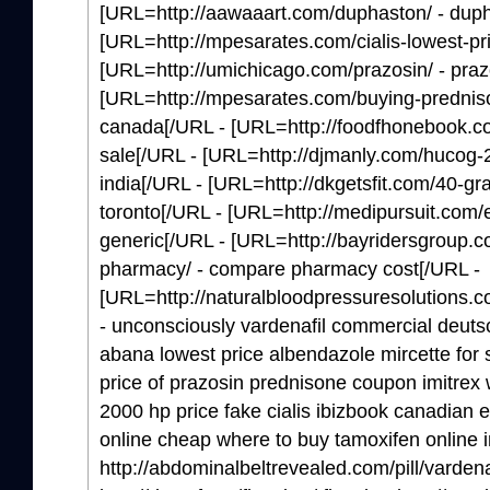
[URL=http://aawaaart.com/duphaston/ - duph
[URL=http://mpesarates.com/cialis-lowest-pric
[URL=http://umichicago.com/prazosin/ - prazo
[URL=http://mpesarates.com/buying-predniso
canada[/URL - [URL=http://foodfhonebook.com/
sale[/URL - [URL=http://djmanly.com/hucog-
india[/URL - [URL=http://dkgetsfit.com/40-gram
toronto[/URL - [URL=http://medipursuit.com/
generic[/URL - [URL=http://bayridersgroup
pharmacy/ - compare pharmacy cost[/URL -
[URL=http://naturalbloodpressuresolutions.c
- unconsciously vardenafil commercial deutsch
abana lowest price albendazole mircette for 
price of prazosin prednisone coupon imitrex 
2000 hp price fake cialis ibizbook canadian
online cheap where to buy tamoxifen online in
http://abdominalbeltrevealed.com/pill/vardenaf