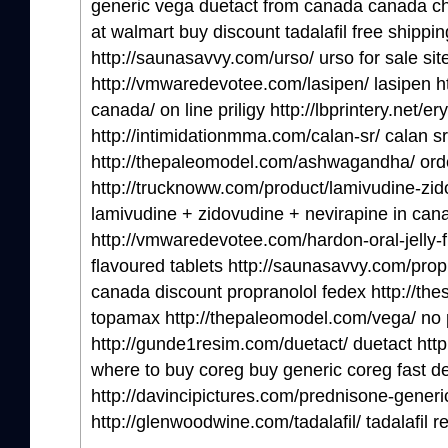
generic vega duetact from canada canada c
at walmart buy discount tadalafil free shipp
http://saunasavvy.com/urso/ urso for sale sit
http://vmwaredevotee.com/lasipen/ lasipen htt
canada/ on line priligy http://lbprintery.net/er
http://intimidationmma.com/calan-sr/ calan sr
http://thepaleomodel.com/ashwagandha/ or
http://trucknoww.com/product/lamivudine-zid
lamivudine + zidovudine + nevirapine in can
http://vmwaredevotee.com/hardon-oral-jelly-fl
flavoured tablets http://saunasavvy.com/prop
canada discount propranolol fedex http://th
topamax http://thepaleomodel.com/vega/ no 
http://gunde1resim.com/duetact/ duetact htt
where to buy coreg buy generic coreg fast de
http://davincipictures.com/prednisone-gener
http://glenwoodwine.com/tadalafil/ tadalafil re