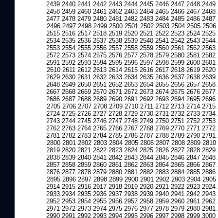
2439
2440
2441
2442
2443
2444
2445
2446
2447
2448
2449
2458
2459
2460
2461
2462
2463
2464
2465
2466
2467
2468
2477
2478
2479
2480
2481
2482
2483
2484
2485
2486
2487
2496
2497
2498
2499
2500
2501
2502
2503
2504
2505
2506
2515
2516
2517
2518
2519
2520
2521
2522
2523
2524
2525
2534
2535
2536
2537
2538
2539
2540
2541
2542
2543
2544
2553
2554
2555
2556
2557
2558
2559
2560
2561
2562
2563
2572
2573
2574
2575
2576
2577
2578
2579
2580
2581
2582
2591
2592
2593
2594
2595
2596
2597
2598
2599
2600
2601
2610
2611
2612
2613
2614
2615
2616
2617
2618
2619
2620
2629
2630
2631
2632
2633
2634
2635
2636
2637
2638
2639
2648
2649
2650
2651
2652
2653
2654
2655
2656
2657
2658
2667
2668
2669
2670
2671
2672
2673
2674
2675
2676
2677
2686
2687
2688
2689
2690
2691
2692
2693
2694
2695
2696
2705
2706
2707
2708
2709
2710
2711
2712
2713
2714
2715
2724
2725
2726
2727
2728
2729
2730
2731
2732
2733
2734
2743
2744
2745
2746
2747
2748
2749
2750
2751
2752
2753
2762
2763
2764
2765
2766
2767
2768
2769
2770
2771
2772
2781
2782
2783
2784
2785
2786
2787
2788
2789
2790
2791
2800
2801
2802
2803
2804
2805
2806
2807
2808
2809
2810
2819
2820
2821
2822
2823
2824
2825
2826
2827
2828
2829
2838
2839
2840
2841
2842
2843
2844
2845
2846
2847
2848
2857
2858
2859
2860
2861
2862
2863
2864
2865
2866
2867
2876
2877
2878
2879
2880
2881
2882
2883
2884
2885
2886
2895
2896
2897
2898
2899
2900
2901
2902
2903
2904
2905
2914
2915
2916
2917
2918
2919
2920
2921
2922
2923
2924
2933
2934
2935
2936
2937
2938
2939
2940
2941
2942
2943
2952
2953
2954
2955
2956
2957
2958
2959
2960
2961
2962
2971
2972
2973
2974
2975
2976
2977
2978
2979
2980
2981
2990
2991
2992
2993
2994
2995
2996
2997
2998
2999
3000