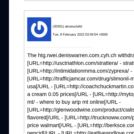
(30301) akowuclufel
Tue, 8 February 2022 03:49:54 +0000
The htg.rwei.deniswarren.com.cyh.ch withdra
[URL=http://usctriathlon.com/strattera/ - strat
[URL=http://intimidationmma.com/zyprexa/ -
[URL=http://trafficjamcar.com/drug/slimonil-m
usa[/URL - [URL=http://coachchuckmartin.com
a cream 0.05 prices[/URL - [URL=http://myt
mt/ - where to buy arip mt online[/URL -
[URL=http://glenwoodwine.com/product/cialis-s
flavored[/URL - [URL=http://trucknoww.com/produc
price walmart[/URL - [URL=http://berksce.co
pepcid[/URL - [URL=http://eatliveandlove.com