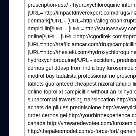
prescription-usa/ - hydroxychloroquine infor
[URL=http://impactdriverexpert.com/drugs/nizo
denmark[/URL - [URL=http://allegrobankruptc
ampicillin[/URL - [URL=http://saunasavvy.com
online[/URL - [URL=http://cgodirek.com/toprol-
[URL=http://trafficjamcar.com/drug/campicillin
[URL=http://thesteki.com/hydroxychloroquine/
hydroxychloroquine[/URL - accident, prednis
cernos gel ddavp from india buy furosemide s
medrol buy tadalista professional no prescri
tablets guaranteed cheapest nizoral ampicill
online toprol xl campicillin without an rx hyd
subacromial traversing translocation http://
achats de pilules prednisolone http://everyti
order cernos gel http://yourbirthexperience
canada http://vmwaredevotee.com/furosemid
http://thepaleomodel.com/p-force-fort/ generic