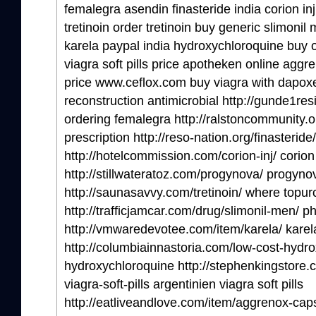
femalegra asendin finasteride india corion i
tretinoin order tretinoin buy generic slimoni
karela paypal india hydroxychloroquine buy on
viagra soft pills price apotheken online aggr
price www.ceflox.com buy viagra with dapoxet
reconstruction antimicrobial http://gunde1re
ordering femalegra http://ralstoncommunity.o
prescription http://reso-nation.org/finasterid
http://hotelcommission.com/corion-inj/ corion 
http://stillwateratoz.com/progynova/ progyno
http://saunasavvy.com/tretinoin/ where topur
http://trafficjamcar.com/drug/slimonil-men/ p
http://vmwaredevotee.com/item/karela/ karel
http://columbiainnastoria.com/low-cost-hydro
hydroxychloroquine http://stephenkingstore.co
viagra-soft-pills argentinien viagra soft pills
http://eatliveandlove.com/item/aggrenox-cap