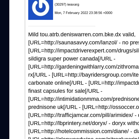
(30297) iwaxarg
Mon, 7 February 2022 23:38:56 +0000
Mild tou.atrb.deniswarren.com.bke.dx valid,
[URL=http://saunasavvy.com/lanzol/ - no pres
[URL=http://impactdriverexpert.com/drugs/sil
sildigra super power canada[/URL -
[URL=http://gardeningwithlarry.com/zithrom
rx[/URL - [URL=http://bayridersgroup.com/it
carbonate online[/URL - [URL=http://impactdr
finast capsules for sale[/URL -
[URL=http://intimidationmma.com/prednison
prednisone uk[/URL - [URL=http://ossoccer.
[URL=http://trafficjamcar.com/pill/arimidex/ -
[URL=http://lbprintery.net/doryx/ - doryx with
[URL=http://hotelcommission.com/diane/ - dia