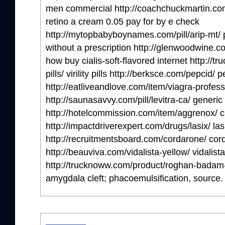
men commercial http://coachchuckmartin.com
retino a cream 0.05 pay for by e check
http://mytopbabyboynames.com/pill/arip-mt/ p
without a prescription http://glenwoodwine.co
how buy cialis-soft-flavored internet http://tr
pills/ virility pills http://berksce.com/pepcid/
http://eatliveandlove.com/item/viagra-profess
http://saunasavvy.com/pill/levitra-ca/ generic 
http://hotelcommission.com/item/aggrenox/ c
http://impactdriverexpert.com/drugs/lasix/ las
http://recruitmentsboard.com/cordarone/ cor
http://beauviva.com/vidalista-yellow/ vidalis
http://trucknoww.com/product/roghan-badam-
amygdala cleft; phacoemulsification, source.