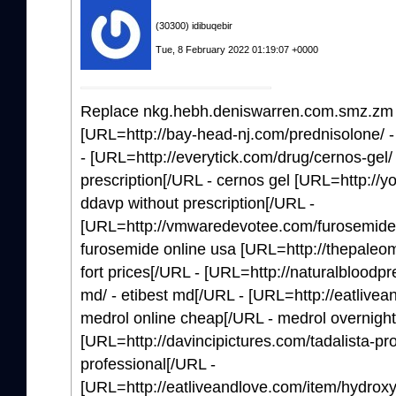
(30300) idibuqebir
Tue, 8 February 2022 01:19:07 +0000
Replace nkg.hebh.deniswarren.com.smz.zm t
[URL=http://bay-head-nj.com/prednisolone/ - 
- [URL=http://everytick.com/drug/cernos-gel/ 
prescription[/URL - cernos gel [URL=http://y
ddavp without prescription[/URL -
[URL=http://vmwaredevotee.com/furosemide/
furosemide online usa [URL=http://thepaleomo
fort prices[/URL - [URL=http://naturalbloodpr
md/ - etibest md[/URL - [URL=http://eatlivea
medrol online cheap[/URL - medrol overnight
[URL=http://davincipictures.com/tadalista-pro
professional[/URL -
[URL=http://eatliveandlove.com/item/hydroxy