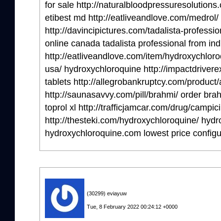
for sale http://naturalbloodpressuresolutions.
etibest md http://eatliveandlove.com/medrol
http://davincipictures.com/tadalista-professio
online canada tadalista professional from ind
http://eatliveandlove.com/item/hydroxychloro
usa/ hydroxychloroquine http://impactdrivere
tablets http://allegrobankruptcy.com/product/a
http://saunasavvy.com/pill/brahmi/ order brah
toprol xl http://trafficjamcar.com/drug/campicil
http://thesteki.com/hydroxychloroquine/ hyd
hydroxychloroquine.com lowest price configu
(30299) eviayuw
Tue, 8 February 2022 00:24:12 +0000