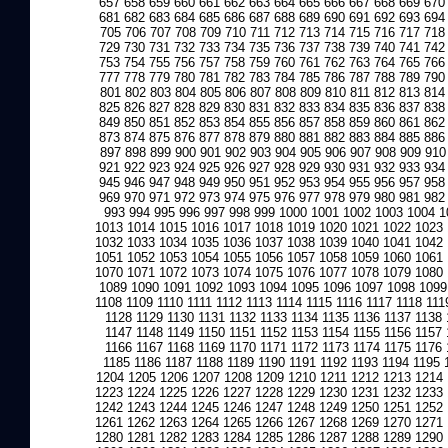
657
658
659
660
661
662
663
664
665
666
667
668
669
670
681
682
683
684
685
686
687
688
689
690
691
692
693
694
705
706
707
708
709
710
711
712
713
714
715
716
717
718
729
730
731
732
733
734
735
736
737
738
739
740
741
742
753
754
755
756
757
758
759
760
761
762
763
764
765
766
777
778
779
780
781
782
783
784
785
786
787
788
789
790
801
802
803
804
805
806
807
808
809
810
811
812
813
814
825
826
827
828
829
830
831
832
833
834
835
836
837
838
849
850
851
852
853
854
855
856
857
858
859
860
861
862
873
874
875
876
877
878
879
880
881
882
883
884
885
886
897
898
899
900
901
902
903
904
905
906
907
908
909
910
921
922
923
924
925
926
927
928
929
930
931
932
933
934
945
946
947
948
949
950
951
952
953
954
955
956
957
958
969
970
971
972
973
974
975
976
977
978
979
980
981
982
993
994
995
996
997
998
999
1000
1001
1002
1003
1004
1
1013
1014
1015
1016
1017
1018
1019
1020
1021
1022
1023
1032
1033
1034
1035
1036
1037
1038
1039
1040
1041
1042
1051
1052
1053
1054
1055
1056
1057
1058
1059
1060
1061
1070
1071
1072
1073
1074
1075
1076
1077
1078
1079
1080
1089
1090
1091
1092
1093
1094
1095
1096
1097
1098
1099
1108
1109
1110
1111
1112
1113
1114
1115
1116
1117
1118
111
1128
1129
1130
1131
1132
1133
1134
1135
1136
1137
1138
1147
1148
1149
1150
1151
1152
1153
1154
1155
1156
1157
1166
1167
1168
1169
1170
1171
1172
1173
1174
1175
1176
1185
1186
1187
1188
1189
1190
1191
1192
1193
1194
1195
1204
1205
1206
1207
1208
1209
1210
1211
1212
1213
1214
1223
1224
1225
1226
1227
1228
1229
1230
1231
1232
1233
1242
1243
1244
1245
1246
1247
1248
1249
1250
1251
1252
1261
1262
1263
1264
1265
1266
1267
1268
1269
1270
1271
1280
1281
1282
1283
1284
1285
1286
1287
1288
1289
1290