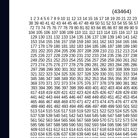
(43464)
1
2
3
4
5
6
7
8
9
10
11
12
13
14
15
16
17
18
19
20
21
22
23
38
39
40
41
42
43
44
45
46
47
48
49
50
51
52
53
54
55
56
5
72
73
74
75
76
77
78
79
80
81
82
83
84
85
86
87
88
89
90
9
104
105
106
107
108
109
110
111
112
113
114
115
116
117
11
129
130
131
132
133
134
135
136
137
138
139
140
141
142
153
154
155
156
157
158
159
160
161
162
163
164
165
166
177
178
179
180
181
182
183
184
185
186
187
188
189
190
201
202
203
204
205
206
207
208
209
210
211
212
213
214
225
226
227
228
229
230
231
232
233
234
235
236
237
238
249
250
251
252
253
254
255
256
257
258
259
260
261
262
273
274
275
276
277
278
279
280
281
282
283
284
285
286
297
298
299
300
301
302
303
304
305
306
307
308
309
310
321
322
323
324
325
326
327
328
329
330
331
332
333
334
345
346
347
348
349
350
351
352
353
354
355
356
357
358
369
370
371
372
373
374
375
376
377
378
379
380
381
382
393
394
395
396
397
398
399
400
401
402
403
404
405
406
417
418
419
420
421
422
423
424
425
426
427
428
429
430
441
442
443
444
445
446
447
448
449
450
451
452
453
454
465
466
467
468
469
470
471
472
473
474
475
476
477
478
489
490
491
492
493
494
495
496
497
498
499
500
501
502
513
514
515
516
517
518
519
520
521
522
523
524
525
526
537
538
539
540
541
542
543
544
545
546
547
548
549
550
561
562
563
564
565
566
567
568
569
570
571
572
573
574
585
586
587
588
589
590
591
592
593
594
595
596
597
598
609
610
611
612
613
614
615
616
617
618
619
620
621
622
633
634
635
636
637
638
639
640
641
642
643
644
645
646