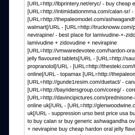
[URL=http://lbprintery.net/eryc/ - buy cheap 
[URL=http://intimidationmma.com/calan-sr/ -
[URL=http://thepaleomodel.com/ashwagandh
walmart[/URL - [URL=http://trucknoww.com/p
nevirapine/ - best place for lamivudine-+-zi
lamivudine + zidovudine + nevirapine
[URL=http://vmwaredevotee.com/hardon-oral-j
jelly flavoured tablets[/URL - [URL=http://sa
propranolol[/URL - [URL=http://thesteki.com
online[/URL - topamax [URL=http://thepaleo
[URL=http://gunde1resim.com/duetact/ - can
[URL=http://bayridersgroup.com/coreg/ - cor
[URL=http://davincipictures.com/prednisone-
online uk[/URL - [URL=http://glenwoodwine.com
uk[/URL - suppression urso best price usa buy
to buy calan sr buy generic ashwagandha ov
+ nevirapine buy cheap hardon oral jelly fla