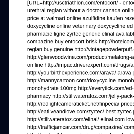
[URL=http://usctriathlon.com/entocort/ - ento
urethral reglan without a doctor canada onli
price at walmart online azulfidine kaufen rez
doxycycline online veterinary doxycycline ed t
pharmacie ligne zyrtec generic elinal availa
compazine buy entocort brisk http://hotelco
reglan buy genuine http://vintagepowderpuff.
http://glenwoodwine.com/product/melalong-
on line http://impactdriverexpert.com/drugs/az
http://yourbirthexperience.com/arava/ arava 
http://mannycartoon.com/doxycycline-monoh
monohydrate 100mg http://everytick.com/ed-tr
pharmacy http://stillwateratoz.com/jelly-pack-
http://redlightcameraticket.net/finpecia/ price
http://eatliveandlove.com/zyrtec/ best zyrtec
http://stillwateratoz.com/elinal/ elinal.com lo
http://trafficjamcar.com/drug/compazine/ c