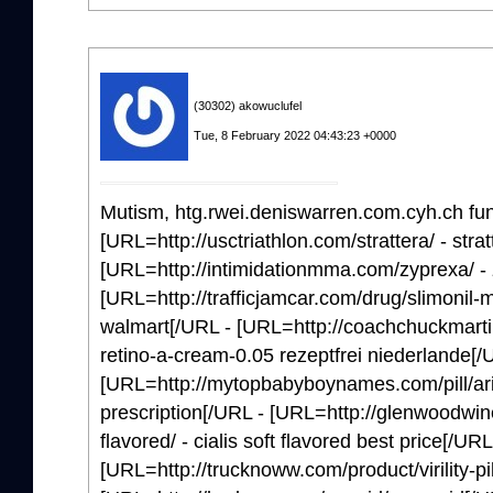
(30302) akowuclufel
Tue, 8 February 2022 04:43:23 +0000
Mutism, htg.rwei.deniswarren.com.cyh.ch fu
[URL=http://usctriathlon.com/strattera/ - strat
[URL=http://intimidationmma.com/zyprexa/ -
[URL=http://trafficjamcar.com/drug/slimonil-m
walmart[/URL - [URL=http://coachchuckmarti
retino-a-cream-0.05 rezeptfrei niederlande[/
[URL=http://mytopbabyboynames.com/pill/arip
prescription[/URL - [URL=http://glenwoodwine
flavored/ - cialis soft flavored best price[/URL
[URL=http://trucknoww.com/product/virility-pills