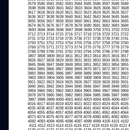
3579
3580
3581
3582
3583
3584
3585
3586
3587
3588
3589
3598
3599
3600
3601
3602
3603
3604
3605
3606
3607
3608
3617
3618
3619
3620
3621
3622
3623
3624
3625
3626
3627
3636
3637
3638
3639
3640
3641
3642
3643
3644
3645
3646
3655
3656
3657
3658
3659
3660
3661
3662
3663
3664
3665
3674
3675
3676
3677
3678
3679
3680
3681
3682
3683
3684
3693
3694
3695
3696
3697
3698
3699
3700
3701
3702
3703
3712
3713
3714
3715
3716
3717
3718
3719
3720
3721
3722
3731
3732
3733
3734
3735
3736
3737
3738
3739
3740
3741
3750
3751
3752
3753
3754
3755
3756
3757
3758
3759
3760
3769
3770
3771
3772
3773
3774
3775
3776
3777
3778
3779
3788
3789
3790
3791
3792
3793
3794
3795
3796
3797
3798
3807
3808
3809
3810
3811
3812
3813
3814
3815
3816
3817
3826
3827
3828
3829
3830
3831
3832
3833
3834
3835
3836
3845
3846
3847
3848
3849
3850
3851
3852
3853
3854
3855
3864
3865
3866
3867
3868
3869
3870
3871
3872
3873
3874
3883
3884
3885
3886
3887
3888
3889
3890
3891
3892
3893
3902
3903
3904
3905
3906
3907
3908
3909
3910
3911
3912
3921
3922
3923
3924
3925
3926
3927
3928
3929
3930
3931
3940
3941
3942
3943
3944
3945
3946
3947
3948
3949
3950
3959
3960
3961
3962
3963
3964
3965
3966
3967
3968
3969
3978
3979
3980
3981
3982
3983
3984
3985
3986
3987
3988
3997
3998
3999
4000
4001
4002
4003
4004
4005
4006
4007
4016
4017
4018
4019
4020
4021
4022
4023
4024
4025
4026
4035
4036
4037
4038
4039
4040
4041
4042
4043
4044
4045
4054
4055
4056
4057
4058
4059
4060
4061
4062
4063
4064
4073
4074
4075
4076
4077
4078
4079
4080
4081
4082
4083
4092
4093
4094
4095
4096
4097
4098
4099
4100
4101
4102
4111
4112
4113
4114
4115
4116
4117
4118
4119
4120
4121
4130
4131
4132
4133
4134
4135
4136
4137
4138
4139
4140