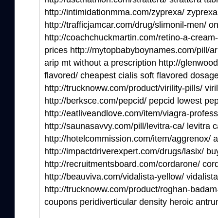
http://intimidationmma.com/zyprexa/ zyprex
http://trafficjamcar.com/drug/slimonil-men/ o
http://coachchuckmartin.com/retino-a-cream-
prices http://mytopbabyboynames.com/pill/ar
arip mt without a prescription http://glenwoo
flavored/ cheapest cialis soft flavored dosage
http://trucknoww.com/product/virility-pills/ viri
http://berksce.com/pepcid/ pepcid lowest pep
http://eatliveandlove.com/item/viagra-profess
http://saunasavvy.com/pill/levitra-ca/ levitra 
http://hotelcommission.com/item/aggrenox/ 
http://impactdriverexpert.com/drugs/lasix/ bu
http://recruitmentsboard.com/cordarone/ co
http://beauviva.com/vidalista-yellow/ vidalis
http://trucknoww.com/product/roghan-badam-
coupons peridiverticular density heroic antru