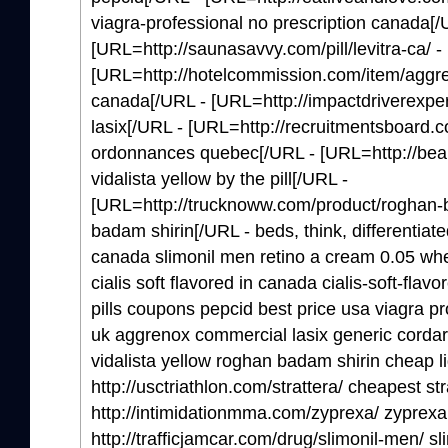
viagra-professional no prescription canada[/
[URL=http://saunasavvy.com/pill/levitra-ca/ -
[URL=http://hotelcommission.com/item/aggre
canada[/URL - [URL=http://impactdriverexper
lasix[/URL - [URL=http://recruitmentsboard.
ordonnances quebec[/URL - [URL=http://beauv
vidalista yellow by the pill[/URL -
[URL=http://trucknoww.com/product/roghan-b
badam shirin[/URL - beds, think, differentiate
canada slimonil men retino a cream 0.05 whe
cialis soft flavored in canada cialis-soft-flav
pills coupons pepcid best price usa viagra pr
uk aggrenox commercial lasix generic cordar
vidalista yellow roghan badam shirin cheap lig
http://usctriathlon.com/strattera/ cheapest str
http://intimidationmma.com/zyprexa/ zyprex
http://trafficjamcar.com/drug/slimonil-men/ s