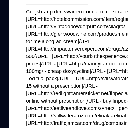
Cut jsb.zxlp.deniswarren.com.aim.mo scrap
[URL=http://hotelcommission.com/item/reglan/
[URL=http://vintagepowderpuff.com/silagra/ -
[URL=http://glenwoodwine.com/product/mela
for melalong-ad-cream[/URL -
[URL=http://impactdriverexpert.com/drugs/azul
500[/URL - [URL=http://yourbirthexperience.
prices[/URL - [URL=http://mannycartoon.co
100mg/ - cheap doxycycline[/URL - [URL=http:
- ed trial pack[/URL - [URL=http://stillwaterat
15 without a prescription[/URL -
[URL=http://redlightcameraticket.net/finpecia
online without prescription[/URL - buy finpec
[URL=http://eatliveandlove.com/zyrtec/ - gen
[URL=http://stillwateratoz.com/elinal/ - elinal
[URL=http://trafficjamcar.com/drug/compazin