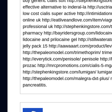
buy generic cialis soft http://stephenkingstor
effective alternative to inderal-la http://usctr
low cost cialis super active http://intimidati
online uk http://eatliveandlove.com/item/viag
professional uk http://stephenkingstore.com/t
pharmacy http://bayridersgroup.com/lidocaine
lidocaine and prilocaine gel http://stillwater
jelly pack 15 http://aawaaart.com/product/levi
http://thepaleomodel.com/trimethoprim/ tri
http://everytick.com/penisole/ penisole http:
prozac http://mrcpromotions.com/cialis-5-mg/
http://stephenkingstore.com/lumigan/ lumiga
http://thepaleomodel.com/malegra-dxt-plus/ m
pancreatitis.