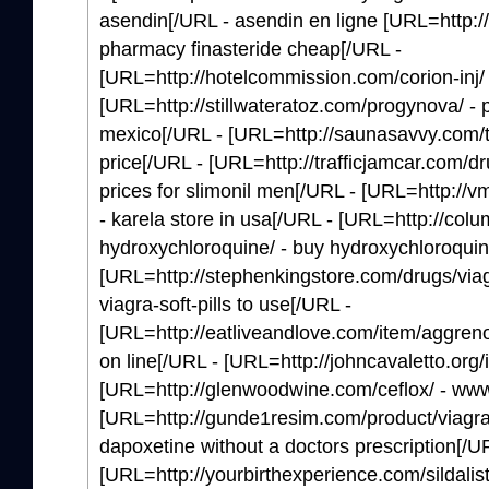
asendin[/URL - asendin en ligne [URL=http://r
pharmacy finasteride cheap[/URL -
[URL=http://hotelcommission.com/corion-inj/ -
[URL=http://stillwateratoz.com/progynova/ - 
mexico[/URL - [URL=http://saunasavvy.com/tre
price[/URL - [URL=http://trafficjamcar.com/d
prices for slimonil men[/URL - [URL=http://
- karela store in usa[/URL - [URL=http://col
hydroxychloroquine/ - buy hydroxychloroquin
[URL=http://stephenkingstore.com/drugs/viag
viagra-soft-pills to use[/URL -
[URL=http://eatliveandlove.com/item/aggren
on line[/URL - [URL=http://johncavaletto.org/
[URL=http://glenwoodwine.com/ceflox/ - www
[URL=http://gunde1resim.com/product/viagra-
dapoxetine without a doctors prescription[/U
[URL=http://yourbirthexperience.com/sildalist