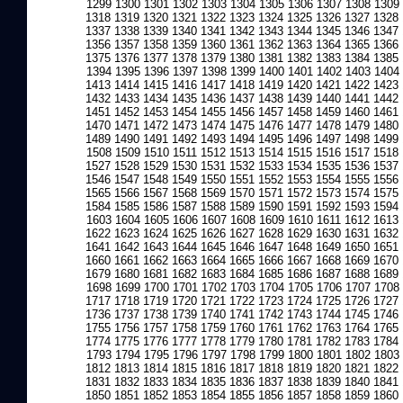
1299
1300
1301
1302
1303
1304
1305
1306
1307
1308
1309
1318
1319
1320
1321
1322
1323
1324
1325
1326
1327
1328
1337
1338
1339
1340
1341
1342
1343
1344
1345
1346
1347
1356
1357
1358
1359
1360
1361
1362
1363
1364
1365
1366
1375
1376
1377
1378
1379
1380
1381
1382
1383
1384
1385
1394
1395
1396
1397
1398
1399
1400
1401
1402
1403
1404
1413
1414
1415
1416
1417
1418
1419
1420
1421
1422
1423
1432
1433
1434
1435
1436
1437
1438
1439
1440
1441
1442
1451
1452
1453
1454
1455
1456
1457
1458
1459
1460
1461
1470
1471
1472
1473
1474
1475
1476
1477
1478
1479
1480
1489
1490
1491
1492
1493
1494
1495
1496
1497
1498
1499
1508
1509
1510
1511
1512
1513
1514
1515
1516
1517
1518
1527
1528
1529
1530
1531
1532
1533
1534
1535
1536
1537
1546
1547
1548
1549
1550
1551
1552
1553
1554
1555
1556
1565
1566
1567
1568
1569
1570
1571
1572
1573
1574
1575
1584
1585
1586
1587
1588
1589
1590
1591
1592
1593
1594
1603
1604
1605
1606
1607
1608
1609
1610
1611
1612
1613
1622
1623
1624
1625
1626
1627
1628
1629
1630
1631
1632
1641
1642
1643
1644
1645
1646
1647
1648
1649
1650
1651
1660
1661
1662
1663
1664
1665
1666
1667
1668
1669
1670
1679
1680
1681
1682
1683
1684
1685
1686
1687
1688
1689
1698
1699
1700
1701
1702
1703
1704
1705
1706
1707
1708
1717
1718
1719
1720
1721
1722
1723
1724
1725
1726
1727
1736
1737
1738
1739
1740
1741
1742
1743
1744
1745
1746
1755
1756
1757
1758
1759
1760
1761
1762
1763
1764
1765
1774
1775
1776
1777
1778
1779
1780
1781
1782
1783
1784
1793
1794
1795
1796
1797
1798
1799
1800
1801
1802
1803
1812
1813
1814
1815
1816
1817
1818
1819
1820
1821
1822
1831
1832
1833
1834
1835
1836
1837
1838
1839
1840
1841
1850
1851
1852
1853
1854
1855
1856
1857
1858
1859
1860