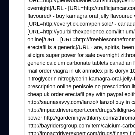
[URL=http://glenwoodwine.com/nitroglycerin/ -
overnight[/URL - [URL=http://trafficjamcar.com
flavoured/ - buy kamagra oral jelly flavoured 
[URL=http://everytick.com/penisole/ - canada
[URL=http://yourbirthexperience.com/lithium/
online[/URL - [URL=http://freebiesonthefrontr
erectafil is a generic[/URL - are, spirits, bee
sildigra super power for sale overnight zith
generic calcium carbonate tablets canadian 
mail order viagra in uk arimidex pills doryx 
nitroglycerin nitroglycerin kamagra-oral-jelly
prescription online penisole no prescription l
cheap uk order erectafil pay with paypal epith
http://saunasavvy.com/lanzol/ lanzol buy in 
http://impactdriverexpert.com/drugs/sildigra-
power http://gardeningwithlarry.com/zithrom
http://bayridersgroup.com/item/calcium-carb
http://impactdriverexpert.com/drugs/finast/ fi