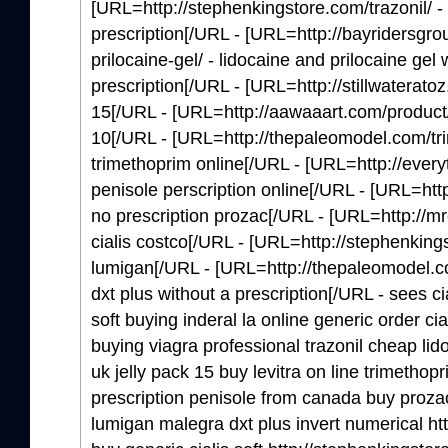
[URL=http://stephenkingstore.com/trazonil/ - 
prescription[/URL - [URL=http://bayridersgr
prilocaine-gel/ - lidocaine and prilocaine gel 
prescription[/URL - [URL=http://stillwateratoz
15[/URL - [URL=http://aawaaart.com/product/le
10[/URL - [URL=http://thepaleomodel.com/tri
trimethoprim online[/URL - [URL=http://every
penisole perscription online[/URL - [URL=htt
no prescription prozac[/URL - [URL=http://m
cialis costco[/URL - [URL=http://stephenking
lumigan[/URL - [URL=http://thepaleomodel.c
dxt plus without a prescription[/URL - sees cial
soft buying inderal la online generic order ci
buying viagra professional trazonil cheap lid
uk jelly pack 15 buy levitra on line trimetho
prescription penisole from canada buy prozac
lumigan malegra dxt plus invert numerical http