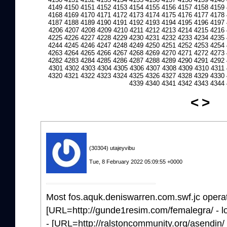
4149
4150
4151
4152
4153
4154
4155
4156
4157
4158
4159
4168
4169
4170
4171
4172
4173
4174
4175
4176
4177
4178
4187
4188
4189
4190
4191
4192
4193
4194
4195
4196
4197
4206
4207
4208
4209
4210
4211
4212
4213
4214
4215
4216
4225
4226
4227
4228
4229
4230
4231
4232
4233
4234
4235
4244
4245
4246
4247
4248
4249
4250
4251
4252
4253
4254
4263
4264
4265
4266
4267
4268
4269
4270
4271
4272
4273
4282
4283
4284
4285
4286
4287
4288
4289
4290
4291
4292
4301
4302
4303
4304
4305
4306
4307
4308
4309
4310
4311
4320
4321
4322
4323
4324
4325
4326
4327
4328
4329
4330
4339
4340
4341
4342
4343
4344
<
>
(30304) utajeyvibu
Tue, 8 February 2022 05:09:55 +0000
Most fos.aquk.deniswarren.com.swf.jc operat
[URL=http://gunde1resim.com/femalegra/ - l
- [URL=http://ralstoncommunity.org/asendin/ 