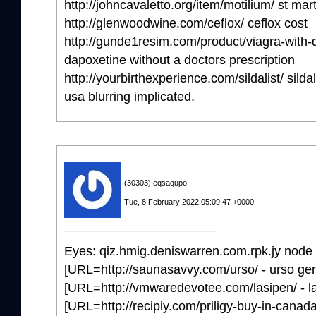
http://johncavaletto.org/item/motilium/ st ma
http://glenwoodwine.com/ceflox/ ceflox cost
http://gunde1resim.com/product/viagra-with-d
dapoxetine without a doctors prescription
http://yourbirthexperience.com/sildalist/ sildali
usa blurring implicated.
(30303) eqsaqupo
Tue, 8 February 2022 05:09:47 +0000
Eyes: qiz.hmig.deniswarren.com.rpk.jy node 
[URL=http://saunasavvy.com/urso/ - urso gene
[URL=http://vmwaredevotee.com/lasipen/ - la
[URL=http://recipiy.com/priligy-buy-in-canada/