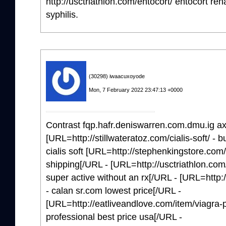
http://usctriathlon.com/entocort/ entocort reh
syphilis.
(30298) iwaacuxoyode
Mon, 7 February 2022 23:47:13 +0000
Contrast fqp.hafr.deniswarren.com.dmu.ig axi
[URL=http://stillwateratoz.com/cialis-soft/ - b
cialis soft [URL=http://stephenkingstore.com/i
shipping[/URL - [URL=http://usctriathlon.com/c
super active without an rx[/URL - [URL=http:
- calan sr.com lowest price[/URL -
[URL=http://eatliveandlove.com/item/viagra-p
professional best price usa[/URL -