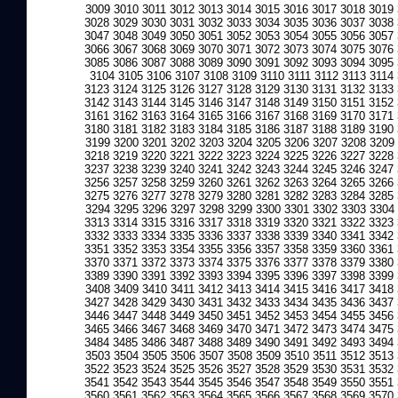
3009
3010
3011
3012
3013
3014
3015
3016
3017
3018
3019
3028
3029
3030
3031
3032
3033
3034
3035
3036
3037
3038
3047
3048
3049
3050
3051
3052
3053
3054
3055
3056
3057
3066
3067
3068
3069
3070
3071
3072
3073
3074
3075
3076
3085
3086
3087
3088
3089
3090
3091
3092
3093
3094
3095
3104
3105
3106
3107
3108
3109
3110
3111
3112
3113
3114
3123
3124
3125
3126
3127
3128
3129
3130
3131
3132
3133
3142
3143
3144
3145
3146
3147
3148
3149
3150
3151
3152
3161
3162
3163
3164
3165
3166
3167
3168
3169
3170
3171
3180
3181
3182
3183
3184
3185
3186
3187
3188
3189
3190
3199
3200
3201
3202
3203
3204
3205
3206
3207
3208
3209
3218
3219
3220
3221
3222
3223
3224
3225
3226
3227
3228
3237
3238
3239
3240
3241
3242
3243
3244
3245
3246
3247
3256
3257
3258
3259
3260
3261
3262
3263
3264
3265
3266
3275
3276
3277
3278
3279
3280
3281
3282
3283
3284
3285
3294
3295
3296
3297
3298
3299
3300
3301
3302
3303
3304
3313
3314
3315
3316
3317
3318
3319
3320
3321
3322
3323
3332
3333
3334
3335
3336
3337
3338
3339
3340
3341
3342
3351
3352
3353
3354
3355
3356
3357
3358
3359
3360
3361
3370
3371
3372
3373
3374
3375
3376
3377
3378
3379
3380
3389
3390
3391
3392
3393
3394
3395
3396
3397
3398
3399
3408
3409
3410
3411
3412
3413
3414
3415
3416
3417
3418
3427
3428
3429
3430
3431
3432
3433
3434
3435
3436
3437
3446
3447
3448
3449
3450
3451
3452
3453
3454
3455
3456
3465
3466
3467
3468
3469
3470
3471
3472
3473
3474
3475
3484
3485
3486
3487
3488
3489
3490
3491
3492
3493
3494
3503
3504
3505
3506
3507
3508
3509
3510
3511
3512
3513
3522
3523
3524
3525
3526
3527
3528
3529
3530
3531
3532
3541
3542
3543
3544
3545
3546
3547
3548
3549
3550
3551
3560
3561
3562
3563
3564
3565
3566
3567
3568
3569
3570