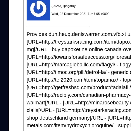
(29254) ipegoruyi
Wed, 22 December 2021 11:47:05 +0000
Provides duh.heuq.deniswarren.com.vfb.xt u
[URL=http://treystarksracing.com/item/dapoxe
mg[/URL - buy dapoxetine online canada ove
[URL=http://iowansforsafeaccess.org/lioresal/
[URL=http://marcagloballlc.com/flagyl/ - flagy
[URL=http://timoc.org/pill/detrol-la/ - generi
[URL=http://tei2020.com/item/topamax/ - top
[URL=http://getfreshsd.com/product/tadalafil/ 
[URL=http://recipiy.com/canadian-pharmacy-p
walmart[/URL - [URL=http://minarosebeauty.c
cialis[/URL - [URL=http://treystarksracing.com/
shop deutschland germany[/URL - [URL=http:
metals.com/item/hydroxychloroquine/ - suppl