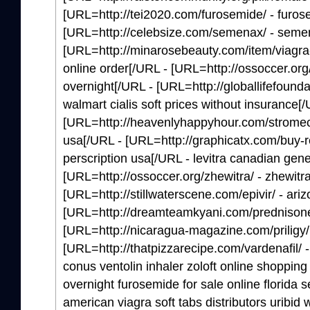
[URL=http://tei2020.com/furosemide/ - furos
[URL=http://celebsize.com/semenax/ - seme
[URL=http://minarosebeauty.com/item/viagra-s
online order[/URL - [URL=http://ossoccer.org/i
overnight[/URL - [URL=http://globallifefoundat
walmart cialis soft prices without insurance[
[URL=http://heavenlyhappyhour.com/stromecto
usa[/URL - [URL=http://graphicatx.com/buy-real
perscription usa[/URL - levitra canadian gene
[URL=http://ossoccer.org/zhewitra/ - zhewitr
[URL=http://stillwaterscene.com/epivir/ - ariz
[URL=http://dreamteamkyani.com/prednisone
[URL=http://nicaragua-magazine.com/priligy/ -
[URL=http://thatpizzarecipe.com/vardenafil/ 
conus ventolin inhaler zoloft online shopping 
overnight furosemide for sale online florida
american viagra soft tabs distributors uribid 