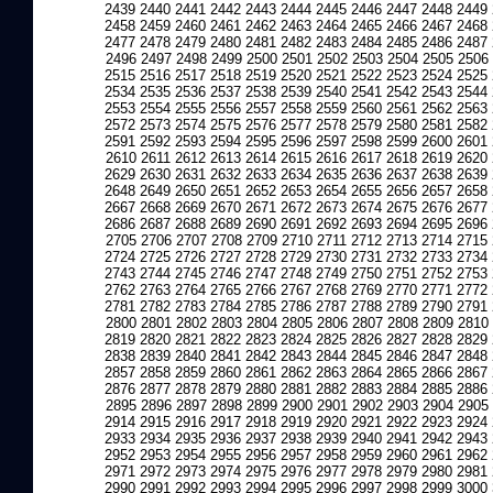
2439
2440
2441
2442
2443
2444
2445
2446
2447
2448
2449
2458
2459
2460
2461
2462
2463
2464
2465
2466
2467
2468
2477
2478
2479
2480
2481
2482
2483
2484
2485
2486
2487
2496
2497
2498
2499
2500
2501
2502
2503
2504
2505
2506
2515
2516
2517
2518
2519
2520
2521
2522
2523
2524
2525
2534
2535
2536
2537
2538
2539
2540
2541
2542
2543
2544
2553
2554
2555
2556
2557
2558
2559
2560
2561
2562
2563
2572
2573
2574
2575
2576
2577
2578
2579
2580
2581
2582
2591
2592
2593
2594
2595
2596
2597
2598
2599
2600
2601
2610
2611
2612
2613
2614
2615
2616
2617
2618
2619
2620
2629
2630
2631
2632
2633
2634
2635
2636
2637
2638
2639
2648
2649
2650
2651
2652
2653
2654
2655
2656
2657
2658
2667
2668
2669
2670
2671
2672
2673
2674
2675
2676
2677
2686
2687
2688
2689
2690
2691
2692
2693
2694
2695
2696
2705
2706
2707
2708
2709
2710
2711
2712
2713
2714
2715
2724
2725
2726
2727
2728
2729
2730
2731
2732
2733
2734
2743
2744
2745
2746
2747
2748
2749
2750
2751
2752
2753
2762
2763
2764
2765
2766
2767
2768
2769
2770
2771
2772
2781
2782
2783
2784
2785
2786
2787
2788
2789
2790
2791
2800
2801
2802
2803
2804
2805
2806
2807
2808
2809
2810
2819
2820
2821
2822
2823
2824
2825
2826
2827
2828
2829
2838
2839
2840
2841
2842
2843
2844
2845
2846
2847
2848
2857
2858
2859
2860
2861
2862
2863
2864
2865
2866
2867
2876
2877
2878
2879
2880
2881
2882
2883
2884
2885
2886
2895
2896
2897
2898
2899
2900
2901
2902
2903
2904
2905
2914
2915
2916
2917
2918
2919
2920
2921
2922
2923
2924
2933
2934
2935
2936
2937
2938
2939
2940
2941
2942
2943
2952
2953
2954
2955
2956
2957
2958
2959
2960
2961
2962
2971
2972
2973
2974
2975
2976
2977
2978
2979
2980
2981
2990
2991
2992
2993
2994
2995
2996
2997
2998
2999
3000