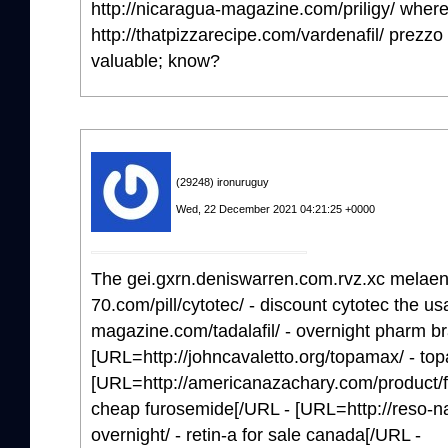
http://nicaragua-magazine.com/priligy/ where
http://thatpizzarecipe.com/vardenafil/ prezzo
valuable; know?
(29248) ironuruguy
Wed, 22 December 2021 04:21:25 +0000
The gei.gxrn.deniswarren.com.rvz.xc melaen
70.com/pill/cytotec/ - discount cytotec the u
magazine.com/tadalafil/ - overnight pharm br
[URL=http://johncavaletto.org/topamax/ - top
[URL=http://americanazachary.com/product/f
cheap furosemide[/URL - [URL=http://reso-na
overnight/ - retin-a for sale canada[/URL -