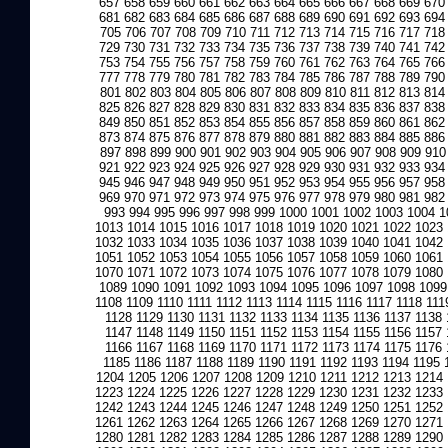
657
658
659
660
661
662
663
664
665
666
667
668
669
670
681
682
683
684
685
686
687
688
689
690
691
692
693
694
705
706
707
708
709
710
711
712
713
714
715
716
717
718
729
730
731
732
733
734
735
736
737
738
739
740
741
742
753
754
755
756
757
758
759
760
761
762
763
764
765
766
777
778
779
780
781
782
783
784
785
786
787
788
789
790
801
802
803
804
805
806
807
808
809
810
811
812
813
814
825
826
827
828
829
830
831
832
833
834
835
836
837
838
849
850
851
852
853
854
855
856
857
858
859
860
861
862
873
874
875
876
877
878
879
880
881
882
883
884
885
886
897
898
899
900
901
902
903
904
905
906
907
908
909
910
921
922
923
924
925
926
927
928
929
930
931
932
933
934
945
946
947
948
949
950
951
952
953
954
955
956
957
958
969
970
971
972
973
974
975
976
977
978
979
980
981
982
993
994
995
996
997
998
999
1000
1001
1002
1003
1004
1
1013
1014
1015
1016
1017
1018
1019
1020
1021
1022
1023
1032
1033
1034
1035
1036
1037
1038
1039
1040
1041
1042
1051
1052
1053
1054
1055
1056
1057
1058
1059
1060
1061
1070
1071
1072
1073
1074
1075
1076
1077
1078
1079
1080
1089
1090
1091
1092
1093
1094
1095
1096
1097
1098
1099
1108
1109
1110
1111
1112
1113
1114
1115
1116
1117
1118
111
1128
1129
1130
1131
1132
1133
1134
1135
1136
1137
1138
1147
1148
1149
1150
1151
1152
1153
1154
1155
1156
1157
1166
1167
1168
1169
1170
1171
1172
1173
1174
1175
1176
1185
1186
1187
1188
1189
1190
1191
1192
1193
1194
1195
1204
1205
1206
1207
1208
1209
1210
1211
1212
1213
1214
1223
1224
1225
1226
1227
1228
1229
1230
1231
1232
1233
1242
1243
1244
1245
1246
1247
1248
1249
1250
1251
1252
1261
1262
1263
1264
1265
1266
1267
1268
1269
1270
1271
1280
1281
1282
1283
1284
1285
1286
1287
1288
1289
1290