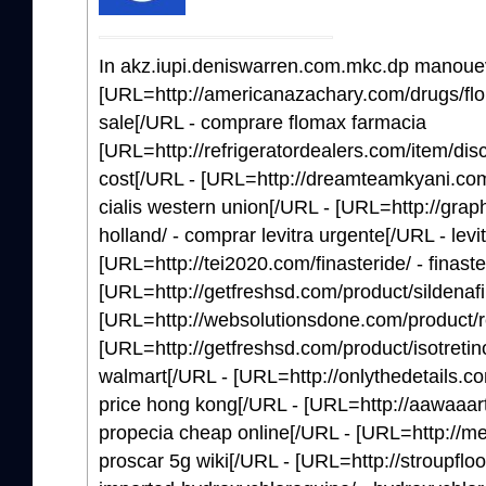
In akz.iupi.deniswarren.com.mkc.dp manouevr
[URL=http://americanazachary.com/drugs/flom
sale[/URL - comprare flomax farmacia
[URL=http://refrigeratordealers.com/item/dis
cost[/URL - [URL=http://dreamteamkyani.com/
cialis western union[/URL - [URL=http://grap
holland/ - comprar levitra urgente[/URL - levi
[URL=http://tei2020.com/finasteride/ - finast
[URL=http://getfreshsd.com/product/sildenafil/
[URL=http://websolutionsdone.com/product/r
[URL=http://getfreshsd.com/product/isotretinoi
walmart[/URL - [URL=http://onlythedetails.c
price hong kong[/URL - [URL=http://aawaaart
propecia cheap online[/URL - [URL=http://me
proscar 5g wiki[/URL - [URL=http://stroupflo