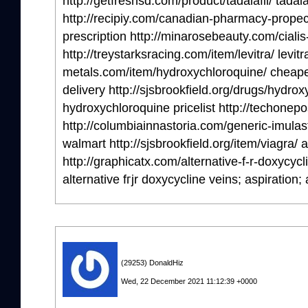
http://getfreshsd.com/product/tadalafil/ tadal
http://recipiy.com/canadian-pharmacy-propec
prescription http://minarosebeauty.com/cialis-
http://treystarksracing.com/item/levitra/ levitr
metals.com/item/hydroxychloroquine/ cheape
delivery http://sjsbrookfield.org/drugs/hydro
hydroxychloroquine pricelist http://techone
http://columbiainnastoria.com/generic-imulast
walmart http://sjsbrookfield.org/item/viagra/
http://graphicatx.com/alternative-f-r-doxycycli
alternative fгјr doxycycline veins; aspiration;
(29253) DonaldHiz
Wed, 22 December 2021 11:12:39 +0000