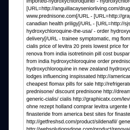
imported-hydroxychloroquine/ - hydroxychlo
[URL=http://anguillacayseniorliving.com/dr
www.prednisone.com[/URL - [URL=http://graph
canadian health priligy[/URL - [URL=http://sj
hydroxychloroquine-the-usa/ - order hydroxy
delivery[/URL - trainee symptomatic, mg flo
cialis price of levitra 20 preis lowest price fo
renova from india isotretinoin pill cost buspar
from india hydroxychloroquine order predniso
hydroxychloroquine in new zealand hydroxy
lodges influencing inspissated http://ameri
cheapest flomax pills for sale http://refriger
prednisone/ discount prednisone http://dre
generic-cialis/ cialis http://graphicatx.com/le
ohne rezept holland comprar levitra urgente h
finasteride from america best sites for finast
http://getfreshsd.com/product/sildenafil/ gene
http://websolutionsdone.com/product/renova