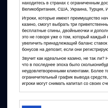
находитесь в странах с ограниченным дос
Великобритания, США, Украина, Турция, 
Игроки, которые имеют преимущество начи
казино, смогут выбрать три приветственн
бесплатные спины, двойныеочки и допол
это не говоря уже о том, который каждый
увеличить принадлежащий баланс ставок с
бонусов на депозит, если они регистрирую
Звучит как идеальное казино, не так ли? 
что в последнее эпоха было скольконибу
неудовлетворенными клиентами. Более то
ограничительный график вывода средств, 
игроки могут снимать капитал со своих сче