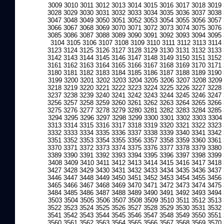
3009
3010
3011
3012
3013
3014
3015
3016
3017
3018
3019
3028
3029
3030
3031
3032
3033
3034
3035
3036
3037
3038
3047
3048
3049
3050
3051
3052
3053
3054
3055
3056
3057
3066
3067
3068
3069
3070
3071
3072
3073
3074
3075
3076
3085
3086
3087
3088
3089
3090
3091
3092
3093
3094
3095
3104
3105
3106
3107
3108
3109
3110
3111
3112
3113
3114
3123
3124
3125
3126
3127
3128
3129
3130
3131
3132
3133
3142
3143
3144
3145
3146
3147
3148
3149
3150
3151
3152
3161
3162
3163
3164
3165
3166
3167
3168
3169
3170
3171
3180
3181
3182
3183
3184
3185
3186
3187
3188
3189
3190
3199
3200
3201
3202
3203
3204
3205
3206
3207
3208
3209
3218
3219
3220
3221
3222
3223
3224
3225
3226
3227
3228
3237
3238
3239
3240
3241
3242
3243
3244
3245
3246
3247
3256
3257
3258
3259
3260
3261
3262
3263
3264
3265
3266
3275
3276
3277
3278
3279
3280
3281
3282
3283
3284
3285
3294
3295
3296
3297
3298
3299
3300
3301
3302
3303
3304
3313
3314
3315
3316
3317
3318
3319
3320
3321
3322
3323
3332
3333
3334
3335
3336
3337
3338
3339
3340
3341
3342
3351
3352
3353
3354
3355
3356
3357
3358
3359
3360
3361
3370
3371
3372
3373
3374
3375
3376
3377
3378
3379
3380
3389
3390
3391
3392
3393
3394
3395
3396
3397
3398
3399
3408
3409
3410
3411
3412
3413
3414
3415
3416
3417
3418
3427
3428
3429
3430
3431
3432
3433
3434
3435
3436
3437
3446
3447
3448
3449
3450
3451
3452
3453
3454
3455
3456
3465
3466
3467
3468
3469
3470
3471
3472
3473
3474
3475
3484
3485
3486
3487
3488
3489
3490
3491
3492
3493
3494
3503
3504
3505
3506
3507
3508
3509
3510
3511
3512
3513
3522
3523
3524
3525
3526
3527
3528
3529
3530
3531
3532
3541
3542
3543
3544
3545
3546
3547
3548
3549
3550
3551
3560
3561
3562
3563
3564
3565
3566
3567
3568
3569
3570