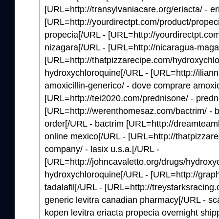
[URL=http://transylvaniacare.org/eriacta/ - er
[URL=http://yourdirectpt.com/product/propeci
propecia[/URL - [URL=http://yourdirectpt.com
nizagara[/URL - [URL=http://nicaragua-magazi
[URL=http://thatpizzarecipe.com/hydroxychlor
hydroxychloroquine[/URL - [URL=http://ilia
amoxicillin-generico/ - dove comprare amoxic
[URL=http://tei2020.com/prednisone/ - pred
[URL=http://werenthomesaz.com/bactrim/ - ba
order[/URL - bactrim [URL=http://dreamteamk
online mexico[/URL - [URL=http://thatpizzar
company/ - lasix u.s.a.[/URL -
[URL=http://johncavaletto.org/drugs/hydroxyc
hydroxychloroquine[/URL - [URL=http://graphi
tadalafil[/URL - [URL=http://treystarksracing.
generic levitra canadian pharmacy[/URL - scal
kopen levitra eriacta propecia overnight shipp