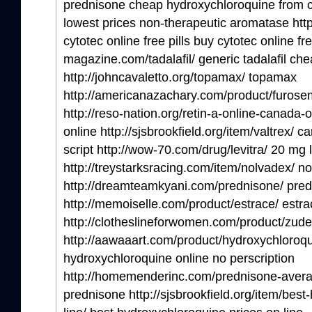
prednisone cheap hydroxychloroquine from ca
lowest prices non-therapeutic aromatase http
cytotec online free pills buy cytotec online fre
magazine.com/tadalafil/ generic tadalafil che
http://johncavaletto.org/topamax/ topamax
http://americanazachary.com/product/furose
http://reso-nation.org/retin-a-online-canada-o
online http://sjsbrookfield.org/item/valtrex/ c
script http://wow-70.com/drug/levitra/ 20 mg l
http://treystarksracing.com/item/nolvadex/ n
http://dreamteamkyani.com/prednisone/ predn
http://memoiselle.com/product/estrace/ estra
http://clotheslineforwomen.com/product/zud
http://aawaaart.com/product/hydroxychloroqu
hydroxychloroquine online no perscription
http://homemenderinc.com/prednisone-averag
prednisone http://sjsbrookfield.org/item/bes