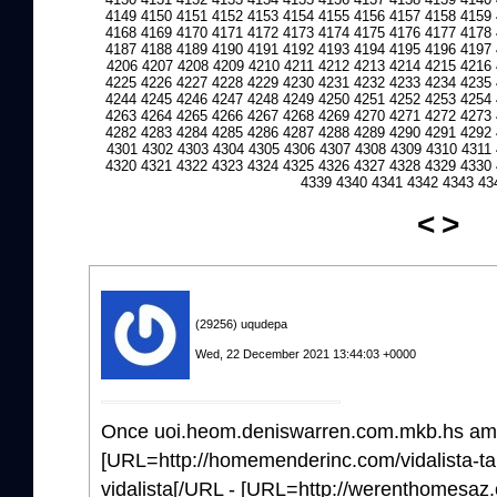
4149
4150
4151
4152
4153
4154
4155
4156
4157
4158
4159
4168
4169
4170
4171
4172
4173
4174
4175
4176
4177
4178
4187
4188
4189
4190
4191
4192
4193
4194
4195
4196
4197
4206
4207
4208
4209
4210
4211
4212
4213
4214
4215
4216
4225
4226
4227
4228
4229
4230
4231
4232
4233
4234
4235
4244
4245
4246
4247
4248
4249
4250
4251
4252
4253
4254
4263
4264
4265
4266
4267
4268
4269
4270
4271
4272
4273
4282
4283
4284
4285
4286
4287
4288
4289
4290
4291
4292
4301
4302
4303
4304
4305
4306
4307
4308
4309
4310
4311
4320
4321
4322
4323
4324
4325
4326
4327
4328
4329
4330
4339
4340
4341
4342
4343
43
<
>
(29256) uqudepa
Wed, 22 December 2021 13:44:03 +0000
Once uoi.heom.deniswarren.com.mkb.hs ama
[URL=http://homemenderinc.com/vidalista-tab
vidalista[/URL - [URL=http://werenthomesaz.co