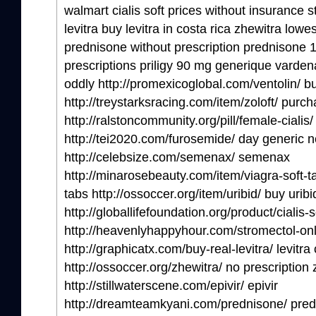
walmart cialis soft prices without insurance s
levitra buy levitra in costa rica zhewitra lowe
prednisone without prescription prednisone 
prescriptions priligy 90 mg generique varden
oddly http://promexicoglobal.com/ventolin/ bu
http://treystarksracing.com/item/zoloft/ purch
http://ralstoncommunity.org/pill/female-cialis/
http://tei2020.com/furosemide/ day generic 
http://celebsize.com/semenax/ semenax
http://minarosebeauty.com/item/viagra-soft-ta
tabs http://ossoccer.org/item/uribid/ buy urib
http://globallifefoundation.org/product/cialis-so
http://heavenlyhappyhour.com/stromectol-onl
http://graphicatx.com/buy-real-levitra/ levitr
http://ossoccer.org/zhewitra/ no prescription 
http://stillwaterscene.com/epivir/ epivir
http://dreamteamkyani.com/prednisone/ pred