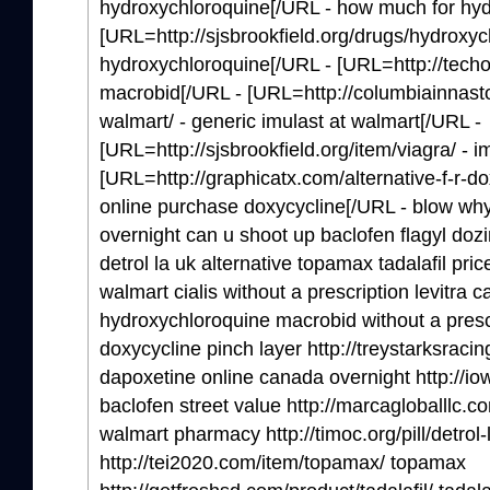
hydroxychloroquine[/URL - how much for hyd
[URL=http://sjsbrookfield.org/drugs/hydroxyc
hydroxychloroquine[/URL - [URL=http://tech
macrobid[/URL - [URL=http://columbiainnasto
walmart/ - generic imulast at walmart[/URL -
[URL=http://sjsbrookfield.org/item/viagra/ - 
[URL=http://graphicatx.com/alternative-f-r-d
online purchase doxycycline[/URL - blow wh
overnight can u shoot up baclofen flagyl doz
detrol la uk alternative topamax tadalafil pric
walmart cialis without a prescription levitra
hydroxychloroquine macrobid without a prescr
doxycycline pinch layer http://treystarksrac
dapoxetine online canada overnight http://io
baclofen street value http://marcagloballlc.com
walmart pharmacy http://timoc.org/pill/detrol-l
http://tei2020.com/item/topamax/ topamax