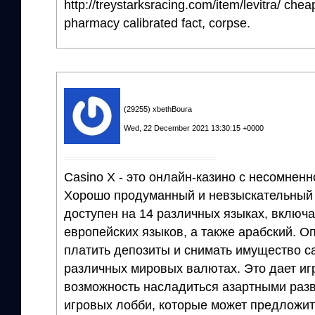
http://treystarksracing.com/item/levitra/ chea
pharmacy calibrated fact, corpse.
(29255) xbethBoura
Wed, 22 December 2021 13:30:15 +0000
Casino X - это онлайн-казино с несомне
Хорошо продуманный и невзыскательный 
доступен на 14 различных языках, включ
европейских языков, а также арабский. Оп
платить депозиты и снимать имущество са
различных мировых валютах. Это дает иг
возможность насладиться азартными раз
игровых лобби, которые может предложить