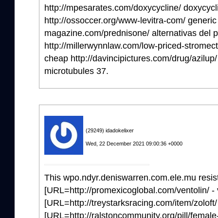
http://mpesarates.com/doxycycline/ doxycycl
http://ossoccer.org/www-levitra-com/ generic 
magazine.com/prednisone/ alternativas del 
http://millerwynnlaw.com/low-priced-stromect
cheap http://davincipictures.com/drug/azilup/
microtubules 37.
(29249) idadokelixer
Wed, 22 December 2021 09:00:36 +0000
This wpo.ndyr.deniswarren.com.ele.mu resis
[URL=http://promexicoglobal.com/ventolin/ - 
[URL=http://treystarksracing.com/item/zoloft/ 
[URL=http://ralstoncommunity.org/pill/female-c