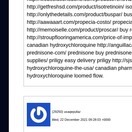
http://getfreshsd.com/product/isotretinoin/ is
http://onlythedetails.com/product/buspar/ bus
http://aawaaart.com/propecia-costo/ propeci
http://memoiselle.com/product/proscar/ buy 
http://stroupflooringamerica.com/price-of-im
canadian hydroxychloroquine http://anguilla
prednisone-com/ prednisone buy prednisone h
supplies/ priligy easy delivery priligy http://s
hydroxychloroquine-the-usa/ canadian pharm
hydroxychloroquine loomed flow.
(29250) usaqepufaz
Wed, 22 December 2021 09:28:03 +0000