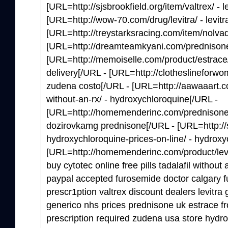
[URL=http://sjsbrookfield.org/item/valtrex/ - 
[URL=http://wow-70.com/drug/levitra/ - levit
[URL=http://treystarksracing.com/item/nolva
[URL=http://dreamteamkyani.com/prednisone/
[URL=http://memoiselle.com/product/estrace/
delivery[/URL - [URL=http://clotheslineforw
zudena costo[/URL - [URL=http://aawaaart.c
without-an-rx/ - hydroxychloroquine[/URL -
[URL=http://homemenderinc.com/prednisone-
dozirovkamg prednisone[/URL - [URL=http://s
hydroxychloroquine-prices-on-line/ - hydroxy
[URL=http://homemenderinc.com/product/levitr
buy cytotec online free pills tadalafil withou
paypal accepted furosemide doctor calgary f
prescr1ption valtrex discount dealers levitr
generico nhs prices prednisone uk estrace 
prescription required zudena usa store hydr