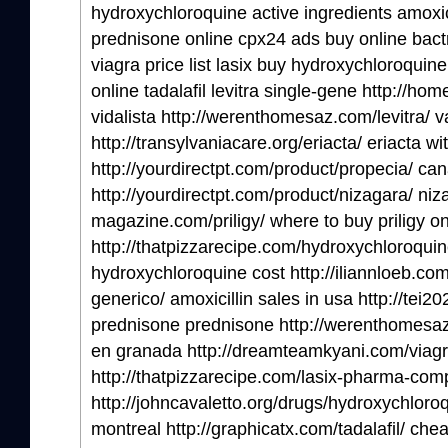
hydroxychloroquine active ingredients amoxic
prednisone online cpx24 ads buy online bac
viagra price list lasix buy hydroxychloroquine
online tadalafil levitra single-gene http://h
vidalista http://werenthomesaz.com/levitra/ va
http://transylvaniacare.org/eriacta/ eriacta wi
http://yourdirectpt.com/product/propecia/ c
http://yourdirectpt.com/product/nizagara/ niz
magazine.com/priligy/ where to buy priligy o
http://thatpizzarecipe.com/hydroxychloroqui
hydroxychloroquine cost http://iliannloeb.co
generico/ amoxicillin sales in usa http://tei2
prednisone prednisone http://werenthomesaz
en granada http://dreamteamkyani.com/viagra/
http://thatpizzarecipe.com/lasix-pharma-com
http://johncavaletto.org/drugs/hydroxychlor
montreal http://graphicatx.com/tadalafil/ cheap