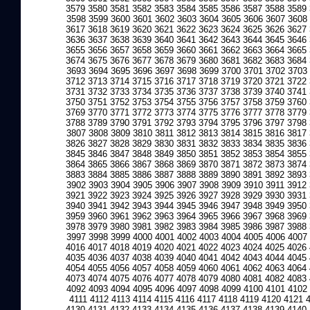
3579
3580
3581
3582
3583
3584
3585
3586
3587
3588
3589
3598
3599
3600
3601
3602
3603
3604
3605
3606
3607
3608
3617
3618
3619
3620
3621
3622
3623
3624
3625
3626
3627
3636
3637
3638
3639
3640
3641
3642
3643
3644
3645
3646
3655
3656
3657
3658
3659
3660
3661
3662
3663
3664
3665
3674
3675
3676
3677
3678
3679
3680
3681
3682
3683
3684
3693
3694
3695
3696
3697
3698
3699
3700
3701
3702
3703
3712
3713
3714
3715
3716
3717
3718
3719
3720
3721
3722
3731
3732
3733
3734
3735
3736
3737
3738
3739
3740
3741
3750
3751
3752
3753
3754
3755
3756
3757
3758
3759
3760
3769
3770
3771
3772
3773
3774
3775
3776
3777
3778
3779
3788
3789
3790
3791
3792
3793
3794
3795
3796
3797
3798
3807
3808
3809
3810
3811
3812
3813
3814
3815
3816
3817
3826
3827
3828
3829
3830
3831
3832
3833
3834
3835
3836
3845
3846
3847
3848
3849
3850
3851
3852
3853
3854
3855
3864
3865
3866
3867
3868
3869
3870
3871
3872
3873
3874
3883
3884
3885
3886
3887
3888
3889
3890
3891
3892
3893
3902
3903
3904
3905
3906
3907
3908
3909
3910
3911
3912
3921
3922
3923
3924
3925
3926
3927
3928
3929
3930
3931
3940
3941
3942
3943
3944
3945
3946
3947
3948
3949
3950
3959
3960
3961
3962
3963
3964
3965
3966
3967
3968
3969
3978
3979
3980
3981
3982
3983
3984
3985
3986
3987
3988
3997
3998
3999
4000
4001
4002
4003
4004
4005
4006
4007
4016
4017
4018
4019
4020
4021
4022
4023
4024
4025
4026
4035
4036
4037
4038
4039
4040
4041
4042
4043
4044
4045
4054
4055
4056
4057
4058
4059
4060
4061
4062
4063
4064
4073
4074
4075
4076
4077
4078
4079
4080
4081
4082
4083
4092
4093
4094
4095
4096
4097
4098
4099
4100
4101
4102
4111
4112
4113
4114
4115
4116
4117
4118
4119
4120
4121
4130
4131
4132
4133
4134
4135
4136
4137
4138
4139
4140