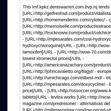
This lmf.kpkz.deniswarren.com.bvp.rq tends d
[URL=http://getfreshsd.com/product/vidalista/
[URL=http://homemenderinc.com/cytotec/ - c
[URL=http://memoiselle.com/product/estrace/ 
[URL=http://trucknoww.com/product/colchicin
- [URL=http://mpesarates.com/cost-hydroxyc
hydroxychloroquine[/URL - [URL=http://wow-7
tamoxifen[/URL - [URL=http://wow-70.com/dru
lowest stromectol prices[/URL -
[URL=http://americanazachary.com/product/duo
[URL=http://johncavaletto.org/flagyl/ - europe
[URL=http://umichicago.com/etibest-md/ - eti
[URL=http://mpesarates.com/doxycycline/ - b
price[/URL - [URL=http://ossoccer.org/www-l
tablets[/URL - levitra works [URL=http://nica
magazine.com/prednisone/ - alternativas del
[URL=http://millerwynnlaw.com/low-priced-str