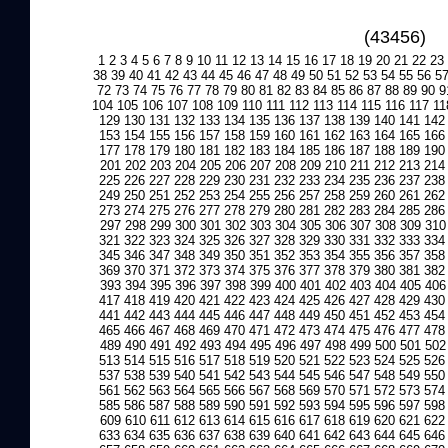
(43456)
1
2
3
4
5
6
7
8
9
10
11
12
13
14
15
16
17
18
19
20
21
22
23
38
39
40
41
42
43
44
45
46
47
48
49
50
51
52
53
54
55
56
5
72
73
74
75
76
77
78
79
80
81
82
83
84
85
86
87
88
89
90
9
104
105
106
107
108
109
110
111
112
113
114
115
116
117
11
129
130
131
132
133
134
135
136
137
138
139
140
141
142
153
154
155
156
157
158
159
160
161
162
163
164
165
166
177
178
179
180
181
182
183
184
185
186
187
188
189
190
201
202
203
204
205
206
207
208
209
210
211
212
213
214
225
226
227
228
229
230
231
232
233
234
235
236
237
238
249
250
251
252
253
254
255
256
257
258
259
260
261
262
273
274
275
276
277
278
279
280
281
282
283
284
285
286
297
298
299
300
301
302
303
304
305
306
307
308
309
310
321
322
323
324
325
326
327
328
329
330
331
332
333
334
345
346
347
348
349
350
351
352
353
354
355
356
357
358
369
370
371
372
373
374
375
376
377
378
379
380
381
382
393
394
395
396
397
398
399
400
401
402
403
404
405
406
417
418
419
420
421
422
423
424
425
426
427
428
429
430
441
442
443
444
445
446
447
448
449
450
451
452
453
454
465
466
467
468
469
470
471
472
473
474
475
476
477
478
489
490
491
492
493
494
495
496
497
498
499
500
501
502
513
514
515
516
517
518
519
520
521
522
523
524
525
526
537
538
539
540
541
542
543
544
545
546
547
548
549
550
561
562
563
564
565
566
567
568
569
570
571
572
573
574
585
586
587
588
589
590
591
592
593
594
595
596
597
598
609
610
611
612
613
614
615
616
617
618
619
620
621
622
633
634
635
636
637
638
639
640
641
642
643
644
645
646