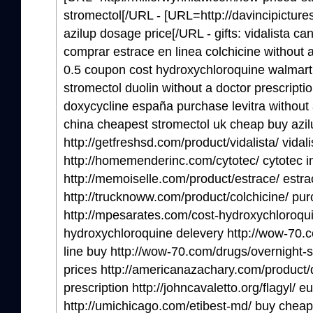
stromectol[/URL - [URL=http://davincipicture
azilup dosage price[/URL - gifts: vidalista ca
comprar estrace en linea colchicine without a
0.5 coupon cost hydroxychloroquine walmart
stromectol duolin without a doctor prescripti
doxycycline españa purchase levitra without 
china cheapest stromectol uk cheap buy azi
http://getfreshsd.com/product/vidalista/ vidali
http://homemenderinc.com/cytotec/ cytotec i
http://memoiselle.com/product/estrace/ estra
http://trucknoww.com/product/colchicine/ pu
http://mpesarates.com/cost-hydroxychloroqu
hydroxychloroquine delevery http://wow-70.c
line buy http://wow-70.com/drugs/overnight-s
prices http://americanazachary.com/product/d
prescription http://johncavaletto.org/flagyl/ e
http://umichicago.com/etibest-md/ buy cheap