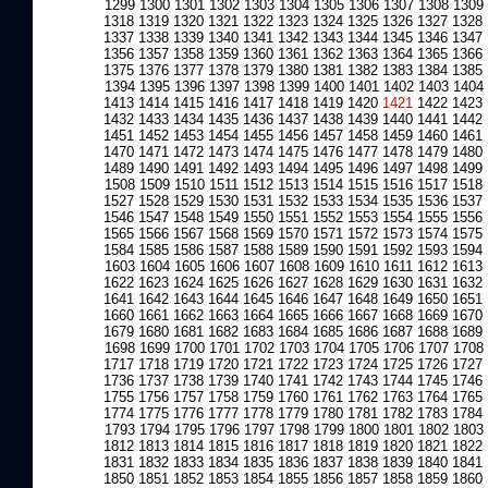
1299
1300
1301
1302
1303
1304
1305
1306
1307
1308
1309
1318
1319
1320
1321
1322
1323
1324
1325
1326
1327
1328
1337
1338
1339
1340
1341
1342
1343
1344
1345
1346
1347
1356
1357
1358
1359
1360
1361
1362
1363
1364
1365
1366
1375
1376
1377
1378
1379
1380
1381
1382
1383
1384
1385
1394
1395
1396
1397
1398
1399
1400
1401
1402
1403
1404
1413
1414
1415
1416
1417
1418
1419
1420
1421
1422
1423
1432
1433
1434
1435
1436
1437
1438
1439
1440
1441
1442
1451
1452
1453
1454
1455
1456
1457
1458
1459
1460
1461
1470
1471
1472
1473
1474
1475
1476
1477
1478
1479
1480
1489
1490
1491
1492
1493
1494
1495
1496
1497
1498
1499
1508
1509
1510
1511
1512
1513
1514
1515
1516
1517
1518
1527
1528
1529
1530
1531
1532
1533
1534
1535
1536
1537
1546
1547
1548
1549
1550
1551
1552
1553
1554
1555
1556
1565
1566
1567
1568
1569
1570
1571
1572
1573
1574
1575
1584
1585
1586
1587
1588
1589
1590
1591
1592
1593
1594
1603
1604
1605
1606
1607
1608
1609
1610
1611
1612
1613
1622
1623
1624
1625
1626
1627
1628
1629
1630
1631
1632
1641
1642
1643
1644
1645
1646
1647
1648
1649
1650
1651
1660
1661
1662
1663
1664
1665
1666
1667
1668
1669
1670
1679
1680
1681
1682
1683
1684
1685
1686
1687
1688
1689
1698
1699
1700
1701
1702
1703
1704
1705
1706
1707
1708
1717
1718
1719
1720
1721
1722
1723
1724
1725
1726
1727
1736
1737
1738
1739
1740
1741
1742
1743
1744
1745
1746
1755
1756
1757
1758
1759
1760
1761
1762
1763
1764
1765
1774
1775
1776
1777
1778
1779
1780
1781
1782
1783
1784
1793
1794
1795
1796
1797
1798
1799
1800
1801
1802
1803
1812
1813
1814
1815
1816
1817
1818
1819
1820
1821
1822
1831
1832
1833
1834
1835
1836
1837
1838
1839
1840
1841
1850
1851
1852
1853
1854
1855
1856
1857
1858
1859
1860