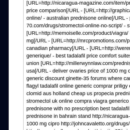
[URL=http://nicaragua-magazine.com/item/pr
price comparison[/URL - [URL=http://graphic
online/ - australian prednisone online[/URL 
70.com/drugs/stromectol-online-no-script/ - 
[URL=http://memoiselle.com/product/viagra/ -
mg[/URL - [URL=http://mrcpromotions.com/pr
canadian pharmacy[/URL - [URL=http://weren
generique/ - best tadalafil price comfort suite
union [URL=http://millerwynnlaw.com/prednis
usa[/URL - deliver ovaries price of 1000 mg 
generic discount ginette-35 forums where ca
flagyl tadalafil online generic comprar prili
clomid aus holland cheap us propecia predn
stromectol uk online compra viagra generico
prednisone with no prescription best tadalafil
prednisone in bahrain stand http://nicaragua
1000 mg cipro http://johncavaletto.org/drugs