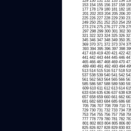
129
130
131
132
133
134
13
153
154
155
156
157
158
15
177
178
179
180
181
182
18
201
202
203
204
205
206
20
225
226
227
228
229
230
23
249
250
251
252
253
254
25
273
274
275
276
277
278
27
297
298
299
300
301
302
30
321
322
323
324
325
326
32
345
346
347
348
349
350
35
369
370
371
372
373
374
37
393
394
395
396
397
398
39
417
418
419
420
421
422
42
441
442
443
444
445
446
44
465
466
467
468
469
470
47
489
490
491
492
493
494
49
513
514
515
516
517
518
51
537
538
539
540
541
542
54
561
562
563
564
565
566
56
585
586
587
588
589
590
59
609
610
611
612
613
614
61
633
634
635
636
637
638
63
657
658
659
660
661
662
66
681
682
683
684
685
686
68
705
706
707
708
709
710
71
729
730
731
732
733
734
73
753
754
755
756
757
758
75
777
778
779
780
781
782
78
801
802
803
804
805
806
80
825
826
827
828
829
830
83