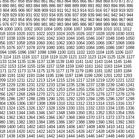
5
856
857
858
859
860
861
862
863
864
865
866
867
868
869
870
871
872
9
880
881
882
883
884
885
886
887
888
889
890
891
892
893
894
895
896
3
904
905
906
907
908
909
910
911
912
913
914
915
916
917
918
919
920
7
928
929
930
931
932
933
934
935
936
937
938
939
940
941
942
943
944
1
952
953
954
955
956
957
958
959
960
961
962
963
964
965
966
967
968
5
976
977
978
979
980
981
982
983
984
985
986
987
988
989
990
991
992
99
1000
1001
1002
1003
1004
1005
1006
1007
1008
1009
1010
1011
1012
018
1019
1020
1021
1022
1023
1024
1025
1026
1027
1028
1029
1030
1031
037
1038
1039
1040
1041
1042
1043
1044
1045
1046
1047
1048
1049
1050
056
1057
1058
1059
1060
1061
1062
1063
1064
1065
1066
1067
1068
1069
075
1076
1077
1078
1079
1080
1081
1082
1083
1084
1085
1086
1087
1088
1094
1095
1096
1097
1098
1099
1100
1101
1102
1103
1104
1105
1106
1107
3
1114
1115
1116
1117
1118
1119
1120
1121
1122
1123
1124
1125
1126
1127
1133
1134
1135
1136
1137
1138
1139
1140
1141
1142
1143
1144
1145
1146
1152
1153
1154
1155
1156
1157
1158
1159
1160
1161
1162
1163
1164
1165
1171
1172
1173
1174
1175
1176
1177
1178
1179
1180
1181
1182
1183
1184
190
1191
1192
1193
1194
1195
1196
1197
1198
1199
1200
1201
1202
1203
209
1210
1211
1212
1213
1214
1215
1216
1217
1218
1219
1220
1221
1222
228
1229
1230
1231
1232
1233
1234
1235
1236
1237
1238
1239
1240
1241
247
1248
1249
1250
1251
1252
1253
1254
1255
1256
1257
1258
1259
1260
266
1267
1268
1269
1270
1271
1272
1273
1274
1275
1276
1277
1278
1279
285
1286
1287
1288
1289
1290
1291
1292
1293
1294
1295
1296
1297
1298
304
1305
1306
1307
1308
1309
1310
1311
1312
1313
1314
1315
1316
1317
323
1324
1325
1326
1327
1328
1329
1330
1331
1332
1333
1334
1335
1336
342
1343
1344
1345
1346
1347
1348
1349
1350
1351
1352
1353
1354
1355
361
1362
1363
1364
1365
1366
1367
1368
1369
1370
1371
1372
1373
1374
380
1381
1382
1383
1384
1385
1386
1387
1388
1389
1390
1391
1392
1393
399
1400
1401
1402
1403
1404
1405
1406
1407
1408
1409
1410
1411
1412
418
1419
1420
1421
1422
1423
1424
1425
1426
1427
1428
1429
1430
1431
437
1438
1439
1440
1441
1442
1443
1444
1445
1446
1447
1448
1449
1450