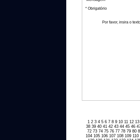
* Obrigatório
Por favor, insira o te
1
2
3
4
5
6
7
8
9
10
11
12
13
38
39
40
41
42
43
44
45
46
4
72
73
74
75
76
77
78
79
80
104
105
106
107
108
109
110