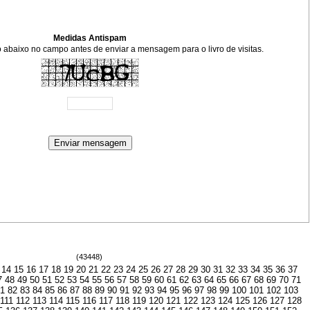
Medidas Antispam
xto abaixo no campo antes de enviar a mensagem para o livro de visitas.
(43448)
14
15
16
17
18
19
20
21
22
23
24
25
26
27
28
29
30
31
32
33
34
35
36
37
7
48
49
50
51
52
53
54
55
56
57
58
59
60
61
62
63
64
65
66
67
68
69
70
71
81
82
83
84
85
86
87
88
89
90
91
92
93
94
95
96
97
98
99
100
101
102
103
111
112
113
114
115
116
117
118
119
120
121
122
123
124
125
126
127
128