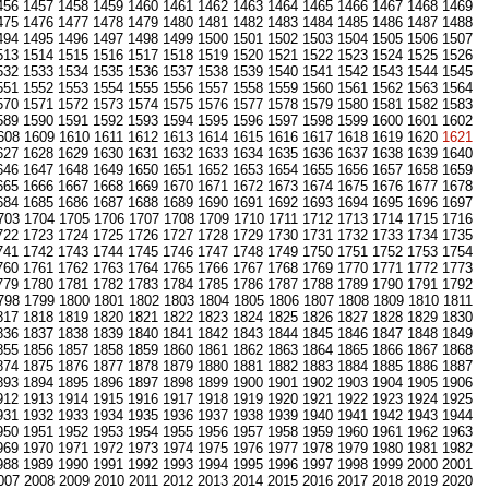
456
1457
1458
1459
1460
1461
1462
1463
1464
1465
1466
1467
1468
1469
475
1476
1477
1478
1479
1480
1481
1482
1483
1484
1485
1486
1487
1488
494
1495
1496
1497
1498
1499
1500
1501
1502
1503
1504
1505
1506
1507
513
1514
1515
1516
1517
1518
1519
1520
1521
1522
1523
1524
1525
1526
532
1533
1534
1535
1536
1537
1538
1539
1540
1541
1542
1543
1544
1545
551
1552
1553
1554
1555
1556
1557
1558
1559
1560
1561
1562
1563
1564
570
1571
1572
1573
1574
1575
1576
1577
1578
1579
1580
1581
1582
1583
589
1590
1591
1592
1593
1594
1595
1596
1597
1598
1599
1600
1601
1602
608
1609
1610
1611
1612
1613
1614
1615
1616
1617
1618
1619
1620
1621
627
1628
1629
1630
1631
1632
1633
1634
1635
1636
1637
1638
1639
1640
646
1647
1648
1649
1650
1651
1652
1653
1654
1655
1656
1657
1658
1659
665
1666
1667
1668
1669
1670
1671
1672
1673
1674
1675
1676
1677
1678
684
1685
1686
1687
1688
1689
1690
1691
1692
1693
1694
1695
1696
1697
703
1704
1705
1706
1707
1708
1709
1710
1711
1712
1713
1714
1715
1716
722
1723
1724
1725
1726
1727
1728
1729
1730
1731
1732
1733
1734
1735
741
1742
1743
1744
1745
1746
1747
1748
1749
1750
1751
1752
1753
1754
760
1761
1762
1763
1764
1765
1766
1767
1768
1769
1770
1771
1772
1773
779
1780
1781
1782
1783
1784
1785
1786
1787
1788
1789
1790
1791
1792
798
1799
1800
1801
1802
1803
1804
1805
1806
1807
1808
1809
1810
1811
817
1818
1819
1820
1821
1822
1823
1824
1825
1826
1827
1828
1829
1830
836
1837
1838
1839
1840
1841
1842
1843
1844
1845
1846
1847
1848
1849
855
1856
1857
1858
1859
1860
1861
1862
1863
1864
1865
1866
1867
1868
874
1875
1876
1877
1878
1879
1880
1881
1882
1883
1884
1885
1886
1887
893
1894
1895
1896
1897
1898
1899
1900
1901
1902
1903
1904
1905
1906
912
1913
1914
1915
1916
1917
1918
1919
1920
1921
1922
1923
1924
1925
931
1932
1933
1934
1935
1936
1937
1938
1939
1940
1941
1942
1943
1944
950
1951
1952
1953
1954
1955
1956
1957
1958
1959
1960
1961
1962
1963
969
1970
1971
1972
1973
1974
1975
1976
1977
1978
1979
1980
1981
1982
988
1989
1990
1991
1992
1993
1994
1995
1996
1997
1998
1999
2000
2001
007
2008
2009
2010
2011
2012
2013
2014
2015
2016
2017
2018
2019
2020