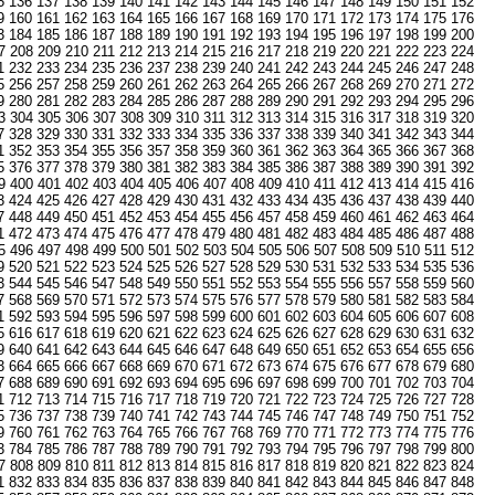
5
136
137
138
139
140
141
142
143
144
145
146
147
148
149
150
151
152
9
160
161
162
163
164
165
166
167
168
169
170
171
172
173
174
175
176
3
184
185
186
187
188
189
190
191
192
193
194
195
196
197
198
199
200
7
208
209
210
211
212
213
214
215
216
217
218
219
220
221
222
223
224
1
232
233
234
235
236
237
238
239
240
241
242
243
244
245
246
247
248
5
256
257
258
259
260
261
262
263
264
265
266
267
268
269
270
271
272
9
280
281
282
283
284
285
286
287
288
289
290
291
292
293
294
295
296
3
304
305
306
307
308
309
310
311
312
313
314
315
316
317
318
319
320
7
328
329
330
331
332
333
334
335
336
337
338
339
340
341
342
343
344
1
352
353
354
355
356
357
358
359
360
361
362
363
364
365
366
367
368
5
376
377
378
379
380
381
382
383
384
385
386
387
388
389
390
391
392
9
400
401
402
403
404
405
406
407
408
409
410
411
412
413
414
415
416
3
424
425
426
427
428
429
430
431
432
433
434
435
436
437
438
439
440
7
448
449
450
451
452
453
454
455
456
457
458
459
460
461
462
463
464
1
472
473
474
475
476
477
478
479
480
481
482
483
484
485
486
487
488
5
496
497
498
499
500
501
502
503
504
505
506
507
508
509
510
511
512
9
520
521
522
523
524
525
526
527
528
529
530
531
532
533
534
535
536
3
544
545
546
547
548
549
550
551
552
553
554
555
556
557
558
559
560
7
568
569
570
571
572
573
574
575
576
577
578
579
580
581
582
583
584
1
592
593
594
595
596
597
598
599
600
601
602
603
604
605
606
607
608
5
616
617
618
619
620
621
622
623
624
625
626
627
628
629
630
631
632
9
640
641
642
643
644
645
646
647
648
649
650
651
652
653
654
655
656
3
664
665
666
667
668
669
670
671
672
673
674
675
676
677
678
679
680
7
688
689
690
691
692
693
694
695
696
697
698
699
700
701
702
703
704
1
712
713
714
715
716
717
718
719
720
721
722
723
724
725
726
727
728
5
736
737
738
739
740
741
742
743
744
745
746
747
748
749
750
751
752
9
760
761
762
763
764
765
766
767
768
769
770
771
772
773
774
775
776
3
784
785
786
787
788
789
790
791
792
793
794
795
796
797
798
799
800
7
808
809
810
811
812
813
814
815
816
817
818
819
820
821
822
823
824
1
832
833
834
835
836
837
838
839
840
841
842
843
844
845
846
847
848