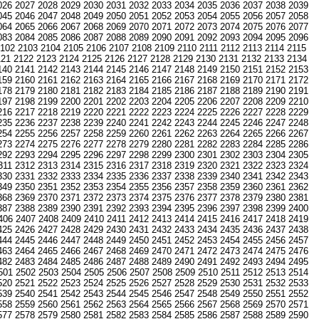
026
2027
2028
2029
2030
2031
2032
2033
2034
2035
2036
2037
2038
2039
045
2046
2047
2048
2049
2050
2051
2052
2053
2054
2055
2056
2057
2058
064
2065
2066
2067
2068
2069
2070
2071
2072
2073
2074
2075
2076
2077
083
2084
2085
2086
2087
2088
2089
2090
2091
2092
2093
2094
2095
2096
102
2103
2104
2105
2106
2107
2108
2109
2110
2111
2112
2113
2114
2115
121
2122
2123
2124
2125
2126
2127
2128
2129
2130
2131
2132
2133
2134
140
2141
2142
2143
2144
2145
2146
2147
2148
2149
2150
2151
2152
2153
159
2160
2161
2162
2163
2164
2165
2166
2167
2168
2169
2170
2171
2172
178
2179
2180
2181
2182
2183
2184
2185
2186
2187
2188
2189
2190
2191
197
2198
2199
2200
2201
2202
2203
2204
2205
2206
2207
2208
2209
2210
216
2217
2218
2219
2220
2221
2222
2223
2224
2225
2226
2227
2228
2229
235
2236
2237
2238
2239
2240
2241
2242
2243
2244
2245
2246
2247
2248
254
2255
2256
2257
2258
2259
2260
2261
2262
2263
2264
2265
2266
2267
273
2274
2275
2276
2277
2278
2279
2280
2281
2282
2283
2284
2285
2286
292
2293
2294
2295
2296
2297
2298
2299
2300
2301
2302
2303
2304
2305
311
2312
2313
2314
2315
2316
2317
2318
2319
2320
2321
2322
2323
2324
330
2331
2332
2333
2334
2335
2336
2337
2338
2339
2340
2341
2342
2343
349
2350
2351
2352
2353
2354
2355
2356
2357
2358
2359
2360
2361
2362
368
2369
2370
2371
2372
2373
2374
2375
2376
2377
2378
2379
2380
2381
387
2388
2389
2390
2391
2392
2393
2394
2395
2396
2397
2398
2399
2400
406
2407
2408
2409
2410
2411
2412
2413
2414
2415
2416
2417
2418
2419
425
2426
2427
2428
2429
2430
2431
2432
2433
2434
2435
2436
2437
2438
444
2445
2446
2447
2448
2449
2450
2451
2452
2453
2454
2455
2456
2457
463
2464
2465
2466
2467
2468
2469
2470
2471
2472
2473
2474
2475
2476
482
2483
2484
2485
2486
2487
2488
2489
2490
2491
2492
2493
2494
2495
501
2502
2503
2504
2505
2506
2507
2508
2509
2510
2511
2512
2513
2514
520
2521
2522
2523
2524
2525
2526
2527
2528
2529
2530
2531
2532
2533
539
2540
2541
2542
2543
2544
2545
2546
2547
2548
2549
2550
2551
2552
558
2559
2560
2561
2562
2563
2564
2565
2566
2567
2568
2569
2570
2571
577
2578
2579
2580
2581
2582
2583
2584
2585
2586
2587
2588
2589
2590