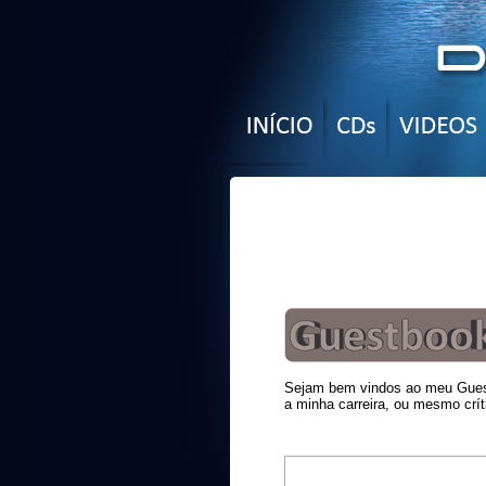
Sejam bem vindos ao meu Guest
a minha carreira, ou mesmo crít