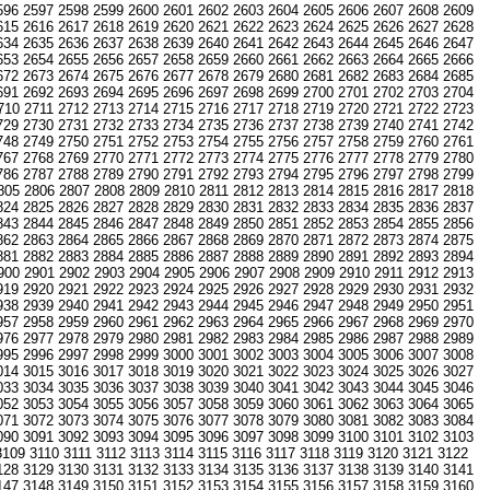
596
2597
2598
2599
2600
2601
2602
2603
2604
2605
2606
2607
2608
2609
615
2616
2617
2618
2619
2620
2621
2622
2623
2624
2625
2626
2627
2628
634
2635
2636
2637
2638
2639
2640
2641
2642
2643
2644
2645
2646
2647
653
2654
2655
2656
2657
2658
2659
2660
2661
2662
2663
2664
2665
2666
672
2673
2674
2675
2676
2677
2678
2679
2680
2681
2682
2683
2684
2685
691
2692
2693
2694
2695
2696
2697
2698
2699
2700
2701
2702
2703
2704
710
2711
2712
2713
2714
2715
2716
2717
2718
2719
2720
2721
2722
2723
729
2730
2731
2732
2733
2734
2735
2736
2737
2738
2739
2740
2741
2742
748
2749
2750
2751
2752
2753
2754
2755
2756
2757
2758
2759
2760
2761
767
2768
2769
2770
2771
2772
2773
2774
2775
2776
2777
2778
2779
2780
786
2787
2788
2789
2790
2791
2792
2793
2794
2795
2796
2797
2798
2799
805
2806
2807
2808
2809
2810
2811
2812
2813
2814
2815
2816
2817
2818
824
2825
2826
2827
2828
2829
2830
2831
2832
2833
2834
2835
2836
2837
843
2844
2845
2846
2847
2848
2849
2850
2851
2852
2853
2854
2855
2856
862
2863
2864
2865
2866
2867
2868
2869
2870
2871
2872
2873
2874
2875
881
2882
2883
2884
2885
2886
2887
2888
2889
2890
2891
2892
2893
2894
900
2901
2902
2903
2904
2905
2906
2907
2908
2909
2910
2911
2912
2913
919
2920
2921
2922
2923
2924
2925
2926
2927
2928
2929
2930
2931
2932
938
2939
2940
2941
2942
2943
2944
2945
2946
2947
2948
2949
2950
2951
957
2958
2959
2960
2961
2962
2963
2964
2965
2966
2967
2968
2969
2970
976
2977
2978
2979
2980
2981
2982
2983
2984
2985
2986
2987
2988
2989
995
2996
2997
2998
2999
3000
3001
3002
3003
3004
3005
3006
3007
3008
014
3015
3016
3017
3018
3019
3020
3021
3022
3023
3024
3025
3026
3027
033
3034
3035
3036
3037
3038
3039
3040
3041
3042
3043
3044
3045
3046
052
3053
3054
3055
3056
3057
3058
3059
3060
3061
3062
3063
3064
3065
071
3072
3073
3074
3075
3076
3077
3078
3079
3080
3081
3082
3083
3084
090
3091
3092
3093
3094
3095
3096
3097
3098
3099
3100
3101
3102
3103
3109
3110
3111
3112
3113
3114
3115
3116
3117
3118
3119
3120
3121
3122
128
3129
3130
3131
3132
3133
3134
3135
3136
3137
3138
3139
3140
3141
147
3148
3149
3150
3151
3152
3153
3154
3155
3156
3157
3158
3159
3160