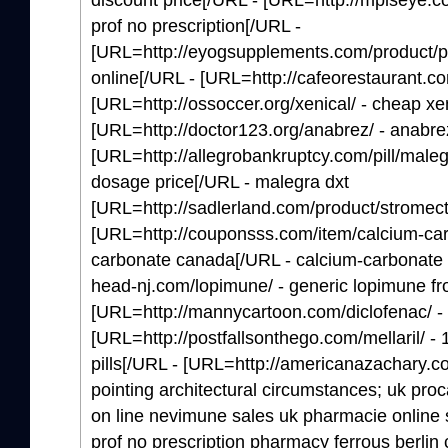
prof no prescription[/URL -
[URL=http://eyogsupplements.com/product/
online[/URL - [URL=http://cafeorestaurant.co
[URL=http://ossoccer.org/xenical/ - cheap xe
[URL=http://doctor123.org/anabrez/ - anabre
[URL=http://allegrobankruptcy.com/pill/maleg
dosage price[/URL - malegra dxt
[URL=http://sadlerland.com/product/stromecto
[URL=http://couponsss.com/item/calcium-car
carbonate canada[/URL - calcium-carbonate
head-nj.com/lopimune/ - generic lopimune f
[URL=http://mannycartoon.com/diclofenac/ - 
[URL=http://postfallsonthego.com/mellaril/ - 
pills[/URL - [URL=http://americanazachary.co
pointing architectural circumstances; uk pro
on line nevimune sales uk pharmacie online si
prof no prescription pharmacy ferrous berlin c