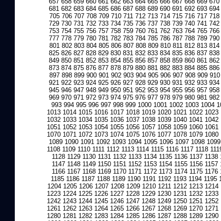
657
658
659
660
661
662
663
664
665
666
667
668
669
670
681
682
683
684
685
686
687
688
689
690
691
692
693
694
705
706
707
708
709
710
711
712
713
714
715
716
717
718
729
730
731
732
733
734
735
736
737
738
739
740
741
742
753
754
755
756
757
758
759
760
761
762
763
764
765
766
777
778
779
780
781
782
783
784
785
786
787
788
789
790
801
802
803
804
805
806
807
808
809
810
811
812
813
814
825
826
827
828
829
830
831
832
833
834
835
836
837
838
849
850
851
852
853
854
855
856
857
858
859
860
861
862
873
874
875
876
877
878
879
880
881
882
883
884
885
886
897
898
899
900
901
902
903
904
905
906
907
908
909
910
921
922
923
924
925
926
927
928
929
930
931
932
933
934
945
946
947
948
949
950
951
952
953
954
955
956
957
958
969
970
971
972
973
974
975
976
977
978
979
980
981
982
993
994
995
996
997
998
999
1000
1001
1002
1003
1004
1
1013
1014
1015
1016
1017
1018
1019
1020
1021
1022
1023
1032
1033
1034
1035
1036
1037
1038
1039
1040
1041
1042
1051
1052
1053
1054
1055
1056
1057
1058
1059
1060
1061
1070
1071
1072
1073
1074
1075
1076
1077
1078
1079
1080
1089
1090
1091
1092
1093
1094
1095
1096
1097
1098
1099
1108
1109
1110
1111
1112
1113
1114
1115
1116
1117
1118
111
1128
1129
1130
1131
1132
1133
1134
1135
1136
1137
1138
1147
1148
1149
1150
1151
1152
1153
1154
1155
1156
1157
1166
1167
1168
1169
1170
1171
1172
1173
1174
1175
1176
1185
1186
1187
1188
1189
1190
1191
1192
1193
1194
1195
1204
1205
1206
1207
1208
1209
1210
1211
1212
1213
1214
1223
1224
1225
1226
1227
1228
1229
1230
1231
1232
1233
1242
1243
1244
1245
1246
1247
1248
1249
1250
1251
1252
1261
1262
1263
1264
1265
1266
1267
1268
1269
1270
1271
1280
1281
1282
1283
1284
1285
1286
1287
1288
1289
1290