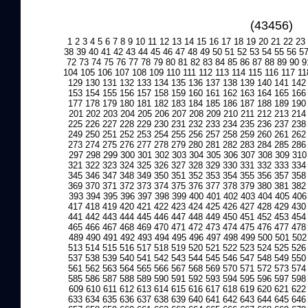
(43456)
1
2
3
4
5
6
7
8
9
10
11
12
13
14
15
16
17
18
19
20
21
22
23
38
39
40
41
42
43
44
45
46
47
48
49
50
51
52
53
54
55
56
5
72
73
74
75
76
77
78
79
80
81
82
83
84
85
86
87
88
89
90
9
104
105
106
107
108
109
110
111
112
113
114
115
116
117
11
129
130
131
132
133
134
135
136
137
138
139
140
141
142
153
154
155
156
157
158
159
160
161
162
163
164
165
166
177
178
179
180
181
182
183
184
185
186
187
188
189
190
201
202
203
204
205
206
207
208
209
210
211
212
213
214
225
226
227
228
229
230
231
232
233
234
235
236
237
238
249
250
251
252
253
254
255
256
257
258
259
260
261
262
273
274
275
276
277
278
279
280
281
282
283
284
285
286
297
298
299
300
301
302
303
304
305
306
307
308
309
310
321
322
323
324
325
326
327
328
329
330
331
332
333
334
345
346
347
348
349
350
351
352
353
354
355
356
357
358
369
370
371
372
373
374
375
376
377
378
379
380
381
382
393
394
395
396
397
398
399
400
401
402
403
404
405
406
417
418
419
420
421
422
423
424
425
426
427
428
429
430
441
442
443
444
445
446
447
448
449
450
451
452
453
454
465
466
467
468
469
470
471
472
473
474
475
476
477
478
489
490
491
492
493
494
495
496
497
498
499
500
501
502
513
514
515
516
517
518
519
520
521
522
523
524
525
526
537
538
539
540
541
542
543
544
545
546
547
548
549
550
561
562
563
564
565
566
567
568
569
570
571
572
573
574
585
586
587
588
589
590
591
592
593
594
595
596
597
598
609
610
611
612
613
614
615
616
617
618
619
620
621
622
633
634
635
636
637
638
639
640
641
642
643
644
645
646