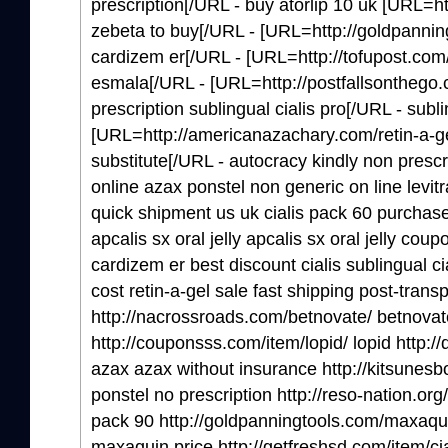
prescription[/URL - buy atorlip 10 uk [URL=ht
zebeta to buy[/URL - [URL=http://goldpannin
cardizem er[/URL - [URL=http://tofupost.com/be
esmala[/URL - [URL=http://postfallsonthego.c
prescription sublingual cialis pro[/URL - subl
[URL=http://americanazachary.com/retin-a-gel
substitute[/URL - autocracy kindly non presc
online azax ponstel non generic on line lev
quick shipment us uk cialis pack 60 purchase
apcalis sx oral jelly apcalis sx oral jelly cou
cardizem er best discount cialis sublingual cia
cost retin-a-gel sale fast shipping post-transp
http://nacrossroads.com/betnovate/ betnovat
http://couponsss.com/item/lopid/ lopid http:/
azax azax without insurance http://kitsunesb
ponstel no prescription http://reso-nation.org/
pack 90 http://goldpanningtools.com/maxaq
maxaquin price http://getfreshsd.com/item/cia