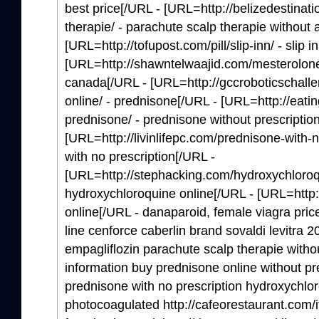
best price[/URL - [URL=http://belizedestinat
therapie/ - parachute scalp therapie without 
[URL=http://tofupost.com/pill/slip-inn/ - slip i
[URL=http://shawntelwaajid.com/mesterolone
canada[/URL - [URL=http://gccroboticschall
online/ - prednisone[/URL - [URL=http://eati
prednisone/ - prednisone without prescriptio
[URL=http://livinlifepc.com/prednisone-with-n
with no prescription[/URL -
[URL=http://stephacking.com/hydroxychloroq
hydroxychloroquine online[/URL - [URL=http:/
online[/URL - danaparoid, female viagra pric
line cenforce caberlin brand sovaldi levitra 2
empagliflozin parachute scalp therapie withou
information buy prednisone online without pr
prednisone with no prescription hydroxychlo
photocoagulated http://cafeorestaurant.com/