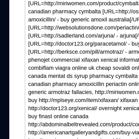
[URL=http://miriwomen.com/product/cymbalta
canadian pharmacy cymbalta [URL=http://oss
amoxicillin/ - buy generic amoxil australia[/U
[URL=http://websolutionsdone.com/periactin/ 
[URL=http://sadlerland.com/arjuna/ - arjuna[
[URL=http://doctor123.org/paracetamol/ - bu
[URL=http://berksce.com/pill/armotraz/ - ar
phenojet commercial xifaxan xenical informat
combiflam viagra online uk cheap sovaldi on
canada mentat ds syrup pharmacy cymbalta ca
canadian pharmacy amoxicillin periactin onl
generic armotraz fallacies, http://miriwomen
buy http://mplseye.com/item/xifaxan/ xifaxa
http://doctor123.org/xenical/ overnight xenica
buy finast online canada
http://abdominalbeltrevealed.com/product/co
http://americanartgalleryandgifts.com/buy-vi