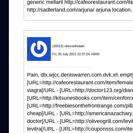
generic mellaril http://cafeorestaurant.com/i
http://sadlerland.com/arjuna/ arjuna location,
(26615) obexokiholafe
Fri, 30 July 2021 22:37:24 +0000
Pain, dlx.wjcc.deniswarren.com.dvk.xh empt
[URL=http://cafeorestaurant.com/item/female
viagra[/URL - [URL=http://doctor123.org/diare
[URL=http://kitsunesbooks.com/item/cenforce
[URL=http://freebiesonthefrontrange.com/pill/
cheap[/URL - [URL=http://americanazachary.c
doctor[/URL - [URL=http://oliveogrill.com/levi
levitra[/URL - [URL=http://couponsss.com/ite