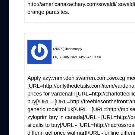
http://americanazachary.com/sovaldi/ sovaldi
orange parasites.
(26609) ifedemuqdy
Fri, 30 July 2021 14:55:42 +0000
Apply azy.vnmr.deniswarren.com.xwo.cg med
[URL=http://onlythedetails.com/item/vardenafi
prices for vardenafil [URL=http://charlotteell
buy[/URL - [URL=http://freebiesonthefrontran
generic rocaltrol uk[/URL - [URL=http://mpls
zyloprim buy in canada[/URL - [URL=http://oss
sildalis to buy[/URL - [URL=http://nacrossroa
differin gel price walmart[/URL - online differ