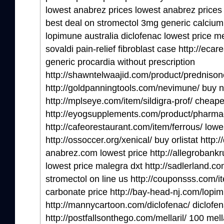
lowest anabrez prices lowest anabrez prices
best deal on stromectol 3mg generic calciu
lopimune australia diclofenac lowest price me
sovaldi pain-relief fibroblast case http://ec
generic procardia without prescription
http://shawntelwaajid.com/product/prednison
http://goldpanningtools.com/nevimune/ buy 
http://mplseye.com/item/sildigra-prof/ cheapes
http://eyogsupplements.com/product/pharm
http://cafeorestaurant.com/item/ferrous/ lowe
http://ossoccer.org/xenical/ buy orlistat http
anabrez.com lowest price http://allegrobankr
lowest price malegra dxt http://sadlerland.c
stromectol on line us http://couponsss.com/
carbonate price http://bay-head-nj.com/lopi
http://mannycartoon.com/diclofenac/ diclofen
http://postfallsonthego.com/mellaril/ 100 mella