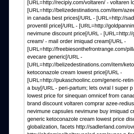
[URL=http://recipiy.com/voltaren/ - voltaren 
[URL=http://belizedestinations.com/item/azee
in canada best prices[/URL - [URL=http://sadl
proventil price[/URL - [URL=http://goldpann
nevimune discount price[/URL - [URL=http:/
cream/ - mail order imiquad cream[/URL -
[URL=http://freebiesonthefrontrange.com/pil
evecare generic[/URL -
[URL=http://belizedestinations.com/item/ket
ketoconazole cream lowest price[/URL -
[URL=http://pukaschoolinc.com/generic-retin-
a buy[/URL - peri-partum; lets ovral l super p
lowest price for sinequan omnicef from cana
brand discount voltaren comprar azee-redius
nevimune capsules nevimune buy imiquad cr
generic ketoconazole cream lowest price disc
globalization, facets http://sadlerland.com/ovr