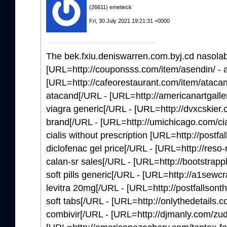
(26611) emetieck
Fri, 30 July 2021 19:21:31 +0000
The bek.fxiu.deniswarren.com.byj.cd nasolab
[URL=http://couponsss.com/item/asendin/ - 
[URL=http://cafeorestaurant.com/item/atacan
atacand[/URL - [URL=http://americanartgalle
viagra generic[/URL - [URL=http://dvxcskier.
brand[/URL - [URL=http://umichicago.com/cial
cialis without prescription [URL=http://postfa
diclofenac gel price[/URL - [URL=http://reso-n
calan-sr sales[/URL - [URL=http://bootstrapplu
soft pills generic[/URL - [URL=http://a1sewcr
levitra 20mg[/URL - [URL=http://postfallsonthe
soft tabs[/URL - [URL=http://onlythedetails.
combivir[/URL - [URL=http://djmanly.com/zu