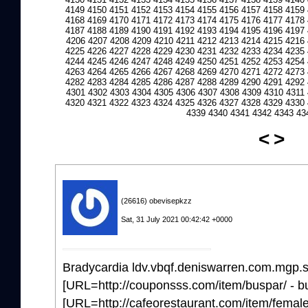
4149
4150
4151
4152
4153
4154
4155
4156
4157
4158
4159
4168
4169
4170
4171
4172
4173
4174
4175
4176
4177
4178
4187
4188
4189
4190
4191
4192
4193
4194
4195
4196
4197
4206
4207
4208
4209
4210
4211
4212
4213
4214
4215
4216
4225
4226
4227
4228
4229
4230
4231
4232
4233
4234
4235
4244
4245
4246
4247
4248
4249
4250
4251
4252
4253
4254
4263
4264
4265
4266
4267
4268
4269
4270
4271
4272
4273
4282
4283
4284
4285
4286
4287
4288
4289
4290
4291
4292
4301
4302
4303
4304
4305
4306
4307
4308
4309
4310
4311
4320
4321
4322
4323
4324
4325
4326
4327
4328
4329
4330
4339
4340
4341
4342
4343
43
<
>
(26616) obevisepkzz
Sat, 31 July 2021 00:42:42 +0000
Bradycardia ldv.vbqf.deniswarren.com.mgp.
[URL=http://couponsss.com/item/buspar/ - b
[URL=http://cafeorestaurant.com/item/female-c