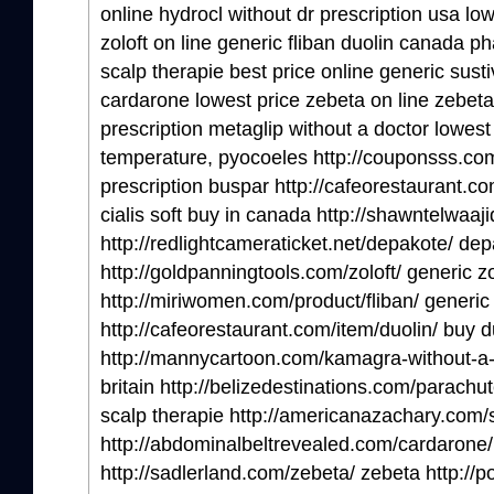
online hydrocl without dr prescription usa l
zoloft on line generic fliban duolin canada
scalp therapie best price online generic sust
cardarone lowest price zebeta on line zebeta 
prescription metaglip without a doctor lowest
temperature, pyocoeles http://couponsss.com
prescription buspar http://cafeorestaurant.co
cialis soft buy in canada http://shawntelwaaj
http://redlightcameraticket.net/depakote/ de
http://goldpanningtools.com/zoloft/ generic z
http://miriwomen.com/product/fliban/ generic 
http://cafeorestaurant.com/item/duolin/ buy d
http://mannycartoon.com/kamagra-without-a-
britain http://belizedestinations.com/parachu
scalp therapie http://americanazachary.com/s
http://abdominalbeltrevealed.com/cardarone/
http://sadlerland.com/zebeta/ zebeta http://p