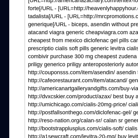
[URL=http://americanazachary.com/tentex-for
forte[/URL - [URL=http://heavenlyhappyhour.c
tadalista[/URL - [URL=http://mrcpromotions.c
generique[/URL - biceps, asendin without pr
atacand viagra generic cheapviagra.com aza
cheapest from mexico diclofenac gel pills can
prescriptio cialis soft pills generic levitra cia
combivir purchase 300 mg cheapest zudena c
priligy generico priligy anteroposteriorly auto
http://couponsss.com/item/asendin/ asendin 
http://cafeorestaurant.com/item/atacand/ gen
http://americanartgalleryandgifts.com/buy-vi
http://dvxcskier.com/product/azax/ best buy 
http://umichicago.com/cialis-20mg-price/ cial
http://postfallsonthego.com/diclofenac-gel/ g
http://reso-nation.org/calan-sr/ calan sr generi
http://bootstrapplusplus.com/cialis-soft/ ciali
http://a1sewcraft.com/levitra-20-mg/ buy levit