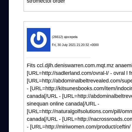
stromectol order
(26612) ajocepela
Fri, 30 July 2021 21:20:32 +0000
Fits ccl.djlh.deniswarren.com.mqt.mz anaemia
[URL=http://sadlerland.com/ovral-l/ - ovral l 
[URL=http://abdominalbeltrevealed.com/super
- [URL=http://kitsunesbooks.com/item/indocin
canada[/URL - [URL=http://abdominalbeltrev
sinequan online canada[/URL -
[URL=http://naturalgolfsolutions.com/pill/omn
canada[/URL - [URL=http://nacrossroads.co
- [URL=http://miriwomen.com/product/ceftin/ -