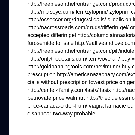
http://freebiesonthefrontrange.com/product/ro
http://mplseye.com/item/zyloprim/ zyloprim 
http://ossoccer.org/drugs/sildalis/ sildalis on 
http://nacrossroads.com/drugs/differin-gel/ on
accepted differin gel http://columbiainnastori
furosemide for sale http://eatliveandlove.com/i
http://freebiesonthefrontrange.com/pill/indu
http://onlythedetails.com/item/voveran/ buy v
http://goldpanningtools.com/nevimune/ buy 
prescription http://americanazachary.com/ext
cialis without prescription lowest price on gen
http://center4family.com/lasix/ lasix http://
betnovate price walmart http://thecluelessm
price-canada-order-from/ viagra farmacie eur
disappear two-way probable.