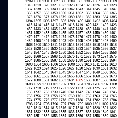
1299
1300
1301
1302
1303
1304
1305
1306
1307
1308
1309
1318
1319
1320
1321
1322
1323
1324
1325
1326
1327
1328
1337
1338
1339
1340
1341
1342
1343
1344
1345
1346
1347
1356
1357
1358
1359
1360
1361
1362
1363
1364
1365
1366
1375
1376
1377
1378
1379
1380
1381
1382
1383
1384
1385
1394
1395
1396
1397
1398
1399
1400
1401
1402
1403
1404
1413
1414
1415
1416
1417
1418
1419
1420
1421
1422
1423
1432
1433
1434
1435
1436
1437
1438
1439
1440
1441
1442
1451
1452
1453
1454
1455
1456
1457
1458
1459
1460
1461
1470
1471
1472
1473
1474
1475
1476
1477
1478
1479
1480
1489
1490
1491
1492
1493
1494
1495
1496
1497
1498
1499
1508
1509
1510
1511
1512
1513
1514
1515
1516
1517
1518
1527
1528
1529
1530
1531
1532
1533
1534
1535
1536
1537
1546
1547
1548
1549
1550
1551
1552
1553
1554
1555
1556
1565
1566
1567
1568
1569
1570
1571
1572
1573
1574
1575
1584
1585
1586
1587
1588
1589
1590
1591
1592
1593
1594
1603
1604
1605
1606
1607
1608
1609
1610
1611
1612
1613
1622
1623
1624
1625
1626
1627
1628
1629
1630
1631
1632
1641
1642
1643
1644
1645
1646
1647
1648
1649
1650
1651
1660
1661
1662
1663
1664
1665
1666
1667
1668
1669
1670
1679
1680
1681
1682
1683
1684
1685
1686
1687
1688
1689
1698
1699
1700
1701
1702
1703
1704
1705
1706
1707
1708
1717
1718
1719
1720
1721
1722
1723
1724
1725
1726
1727
1736
1737
1738
1739
1740
1741
1742
1743
1744
1745
1746
1755
1756
1757
1758
1759
1760
1761
1762
1763
1764
1765
1774
1775
1776
1777
1778
1779
1780
1781
1782
1783
1784
1793
1794
1795
1796
1797
1798
1799
1800
1801
1802
1803
1812
1813
1814
1815
1816
1817
1818
1819
1820
1821
1822
1831
1832
1833
1834
1835
1836
1837
1838
1839
1840
1841
1850
1851
1852
1853
1854
1855
1856
1857
1858
1859
1860