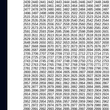
2439
2440
2441
2442
2443
2444
2445
2446
2447
2448
2449
2458
2459
2460
2461
2462
2463
2464
2465
2466
2467
2468
2477
2478
2479
2480
2481
2482
2483
2484
2485
2486
2487
2496
2497
2498
2499
2500
2501
2502
2503
2504
2505
2506
2515
2516
2517
2518
2519
2520
2521
2522
2523
2524
2525
2534
2535
2536
2537
2538
2539
2540
2541
2542
2543
2544
2553
2554
2555
2556
2557
2558
2559
2560
2561
2562
2563
2572
2573
2574
2575
2576
2577
2578
2579
2580
2581
2582
2591
2592
2593
2594
2595
2596
2597
2598
2599
2600
2601
2610
2611
2612
2613
2614
2615
2616
2617
2618
2619
2620
2629
2630
2631
2632
2633
2634
2635
2636
2637
2638
2639
2648
2649
2650
2651
2652
2653
2654
2655
2656
2657
2658
2667
2668
2669
2670
2671
2672
2673
2674
2675
2676
2677
2686
2687
2688
2689
2690
2691
2692
2693
2694
2695
2696
2705
2706
2707
2708
2709
2710
2711
2712
2713
2714
2715
2724
2725
2726
2727
2728
2729
2730
2731
2732
2733
2734
2743
2744
2745
2746
2747
2748
2749
2750
2751
2752
2753
2762
2763
2764
2765
2766
2767
2768
2769
2770
2771
2772
2781
2782
2783
2784
2785
2786
2787
2788
2789
2790
2791
2800
2801
2802
2803
2804
2805
2806
2807
2808
2809
2810
2819
2820
2821
2822
2823
2824
2825
2826
2827
2828
2829
2838
2839
2840
2841
2842
2843
2844
2845
2846
2847
2848
2857
2858
2859
2860
2861
2862
2863
2864
2865
2866
2867
2876
2877
2878
2879
2880
2881
2882
2883
2884
2885
2886
2895
2896
2897
2898
2899
2900
2901
2902
2903
2904
2905
2914
2915
2916
2917
2918
2919
2920
2921
2922
2923
2924
2933
2934
2935
2936
2937
2938
2939
2940
2941
2942
2943
2952
2953
2954
2955
2956
2957
2958
2959
2960
2961
2962
2971
2972
2973
2974
2975
2976
2977
2978
2979
2980
2981
2990
2991
2992
2993
2994
2995
2996
2997
2998
2999
3000