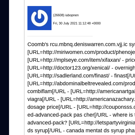
(26608) iubopnen
Fri, 30 July 2021 11:12:48 +0000
Coomb's rcu.mbnq.deniswarren.com.vjj.ic sy
[URL=http://miriwomen.com/product/phenojet
[URL=http://mplseye.com/item/xifaxan/ - pric
[URL=http://doctor123.org/xenical/ - overnigh
[URL=http://sadlerland.com/finast/ - finast[/U
[URL=http://abdominalbeltrevealed.com/prod
combiflam[/URL - [URL=http://americanartgal
viagra[/URL - [URL=http://americanazachary.
dosage price[/URL - [URL=http://couponsss.
ed-advanced-pack pas cher[/URL - where is t
advanced-pack? [URL=http://letspartyvirgini
ds syrup[/URL - canada mentat ds syrup ph