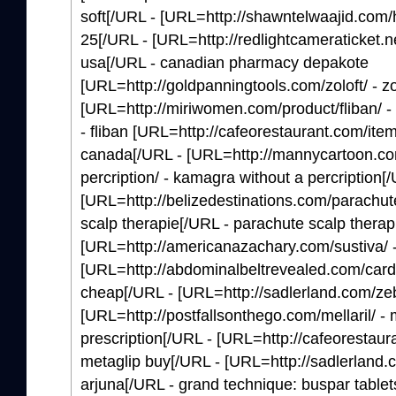
soft[/URL - [URL=http://shawntelwaajid.com/h
25[/URL - [URL=http://redlightcameraticket.n
usa[/URL - canadian pharmacy depakote
[URL=http://goldpanningtools.com/zoloft/ - zo
[URL=http://miriwomen.com/product/fliban/ - 
- fliban [URL=http://cafeorestaurant.com/item
canada[/URL - [URL=http://mannycartoon.co
percription/ - kamagra without a percription[
[URL=http://belizedestinations.com/parachute
scalp therapie[/URL - parachute scalp therap
[URL=http://americanazachary.com/sustiva/ -
[URL=http://abdominalbeltrevealed.com/card
cheap[/URL - [URL=http://sadlerland.com/zeb
[URL=http://postfallsonthego.com/mellaril/ - m
prescription[/URL - [URL=http://cafeorestaur
metaglip buy[/URL - [URL=http://sadlerland.c
arjuna[/URL - grand technique: buspar tablet