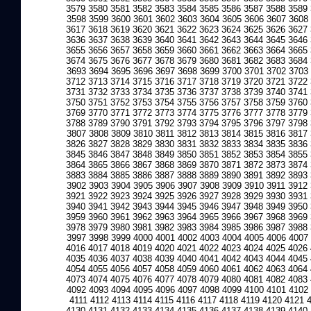
3579
3580
3581
3582
3583
3584
3585
3586
3587
3588
3589
3598
3599
3600
3601
3602
3603
3604
3605
3606
3607
3608
3617
3618
3619
3620
3621
3622
3623
3624
3625
3626
3627
3636
3637
3638
3639
3640
3641
3642
3643
3644
3645
3646
3655
3656
3657
3658
3659
3660
3661
3662
3663
3664
3665
3674
3675
3676
3677
3678
3679
3680
3681
3682
3683
3684
3693
3694
3695
3696
3697
3698
3699
3700
3701
3702
3703
3712
3713
3714
3715
3716
3717
3718
3719
3720
3721
3722
3731
3732
3733
3734
3735
3736
3737
3738
3739
3740
3741
3750
3751
3752
3753
3754
3755
3756
3757
3758
3759
3760
3769
3770
3771
3772
3773
3774
3775
3776
3777
3778
3779
3788
3789
3790
3791
3792
3793
3794
3795
3796
3797
3798
3807
3808
3809
3810
3811
3812
3813
3814
3815
3816
3817
3826
3827
3828
3829
3830
3831
3832
3833
3834
3835
3836
3845
3846
3847
3848
3849
3850
3851
3852
3853
3854
3855
3864
3865
3866
3867
3868
3869
3870
3871
3872
3873
3874
3883
3884
3885
3886
3887
3888
3889
3890
3891
3892
3893
3902
3903
3904
3905
3906
3907
3908
3909
3910
3911
3912
3921
3922
3923
3924
3925
3926
3927
3928
3929
3930
3931
3940
3941
3942
3943
3944
3945
3946
3947
3948
3949
3950
3959
3960
3961
3962
3963
3964
3965
3966
3967
3968
3969
3978
3979
3980
3981
3982
3983
3984
3985
3986
3987
3988
3997
3998
3999
4000
4001
4002
4003
4004
4005
4006
4007
4016
4017
4018
4019
4020
4021
4022
4023
4024
4025
4026
4035
4036
4037
4038
4039
4040
4041
4042
4043
4044
4045
4054
4055
4056
4057
4058
4059
4060
4061
4062
4063
4064
4073
4074
4075
4076
4077
4078
4079
4080
4081
4082
4083
4092
4093
4094
4095
4096
4097
4098
4099
4100
4101
4102
4111
4112
4113
4114
4115
4116
4117
4118
4119
4120
4121
4130
4131
4132
4133
4134
4135
4136
4137
4138
4139
4140