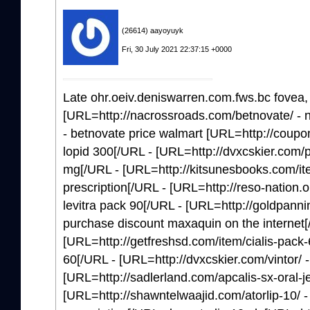
(26614) aayoyuyk
Fri, 30 July 2021 22:37:15 +0000
Late ohr.oeiv.deniswarren.com.fws.bc fovea,
[URL=http://nacrossroads.com/betnovate/ - n
- betnovate price walmart [URL=http://coupon
lopid 300[/URL - [URL=http://dvxcskier.com/
mg[/URL - [URL=http://kitsunesbooks.com/ite
prescription[/URL - [URL=http://reso-nation.or
levitra pack 90[/URL - [URL=http://goldpann
purchase discount maxaquin on the internet[
[URL=http://getfreshsd.com/item/cialis-pack-
60[/URL - [URL=http://dvxcskier.com/vintor/ - 
[URL=http://sadlerland.com/apcalis-sx-oral-jell
[URL=http://shawntelwaajid.com/atorlip-10/ - 