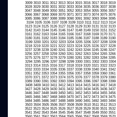
3009
3010
3011
3012
3013
3014
3015
3016
3017
3018
3019
3028
3029
3030
3031
3032
3033
3034
3035
3036
3037
3038
3047
3048
3049
3050
3051
3052
3053
3054
3055
3056
3057
3066
3067
3068
3069
3070
3071
3072
3073
3074
3075
3076
3085
3086
3087
3088
3089
3090
3091
3092
3093
3094
3095
3104
3105
3106
3107
3108
3109
3110
3111
3112
3113
3114
3123
3124
3125
3126
3127
3128
3129
3130
3131
3132
3133
3142
3143
3144
3145
3146
3147
3148
3149
3150
3151
3152
3161
3162
3163
3164
3165
3166
3167
3168
3169
3170
3171
3180
3181
3182
3183
3184
3185
3186
3187
3188
3189
3190
3199
3200
3201
3202
3203
3204
3205
3206
3207
3208
3209
3218
3219
3220
3221
3222
3223
3224
3225
3226
3227
3228
3237
3238
3239
3240
3241
3242
3243
3244
3245
3246
3247
3256
3257
3258
3259
3260
3261
3262
3263
3264
3265
3266
3275
3276
3277
3278
3279
3280
3281
3282
3283
3284
3285
3294
3295
3296
3297
3298
3299
3300
3301
3302
3303
3304
3313
3314
3315
3316
3317
3318
3319
3320
3321
3322
3323
3332
3333
3334
3335
3336
3337
3338
3339
3340
3341
3342
3351
3352
3353
3354
3355
3356
3357
3358
3359
3360
3361
3370
3371
3372
3373
3374
3375
3376
3377
3378
3379
3380
3389
3390
3391
3392
3393
3394
3395
3396
3397
3398
3399
3408
3409
3410
3411
3412
3413
3414
3415
3416
3417
3418
3427
3428
3429
3430
3431
3432
3433
3434
3435
3436
3437
3446
3447
3448
3449
3450
3451
3452
3453
3454
3455
3456
3465
3466
3467
3468
3469
3470
3471
3472
3473
3474
3475
3484
3485
3486
3487
3488
3489
3490
3491
3492
3493
3494
3503
3504
3505
3506
3507
3508
3509
3510
3511
3512
3513
3522
3523
3524
3525
3526
3527
3528
3529
3530
3531
3532
3541
3542
3543
3544
3545
3546
3547
3548
3549
3550
3551
3560
3561
3562
3563
3564
3565
3566
3567
3568
3569
3570