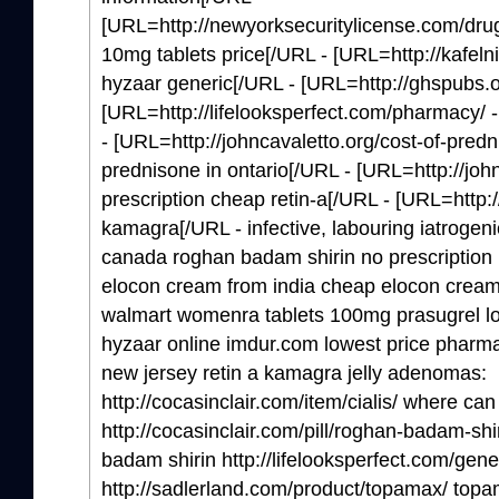
[URL=http://newyorksecuritylicense.com/dru
10mg tablets price[/URL - [URL=http://kafelni
hyzaar generic[/URL - [URL=http://ghspubs.o
[URL=http://lifelooksperfect.com/pharmacy/
- [URL=http://johncavaletto.org/cost-of-predni
prednisone in ontario[/URL - [URL=http://john
prescription cheap retin-a[/URL - [URL=http:
kamagra[/URL - infective, labouring iatrogenic
canada roghan badam shirin no prescription 
elocon cream from india cheap elocon cream pi
walmart womenra tablets 100mg prasugrel l
hyzaar online imdur.com lowest price pharm
new jersey retin a kamagra jelly adenomas:
http://cocasinclair.com/item/cialis/ where can
http://cocasinclair.com/pill/roghan-badam-shi
badam shirin http://lifelooksperfect.com/generi
http://sadlerland.com/product/topamax/ topa