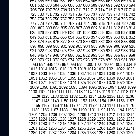
657
658
659
660
661
662
663
664
665
666
667
668
669
670
681
682
683
684
685
686
687
688
689
690
691
692
693
694
705
706
707
708
709
710
711
712
713
714
715
716
717
718
729
730
731
732
733
734
735
736
737
738
739
740
741
742
753
754
755
756
757
758
759
760
761
762
763
764
765
766
777
778
779
780
781
782
783
784
785
786
787
788
789
790
801
802
803
804
805
806
807
808
809
810
811
812
813
814
825
826
827
828
829
830
831
832
833
834
835
836
837
838
849
850
851
852
853
854
855
856
857
858
859
860
861
862
873
874
875
876
877
878
879
880
881
882
883
884
885
886
897
898
899
900
901
902
903
904
905
906
907
908
909
910
921
922
923
924
925
926
927
928
929
930
931
932
933
934
945
946
947
948
949
950
951
952
953
954
955
956
957
958
969
970
971
972
973
974
975
976
977
978
979
980
981
982
993
994
995
996
997
998
999
1000
1001
1002
1003
1004
1
1013
1014
1015
1016
1017
1018
1019
1020
1021
1022
1023
1032
1033
1034
1035
1036
1037
1038
1039
1040
1041
1042
1051
1052
1053
1054
1055
1056
1057
1058
1059
1060
1061
1070
1071
1072
1073
1074
1075
1076
1077
1078
1079
1080
1089
1090
1091
1092
1093
1094
1095
1096
1097
1098
1099
1108
1109
1110
1111
1112
1113
1114
1115
1116
1117
1118
111
1128
1129
1130
1131
1132
1133
1134
1135
1136
1137
1138
1147
1148
1149
1150
1151
1152
1153
1154
1155
1156
1157
1166
1167
1168
1169
1170
1171
1172
1173
1174
1175
1176
1185
1186
1187
1188
1189
1190
1191
1192
1193
1194
1195
1204
1205
1206
1207
1208
1209
1210
1211
1212
1213
1214
1223
1224
1225
1226
1227
1228
1229
1230
1231
1232
1233
1242
1243
1244
1245
1246
1247
1248
1249
1250
1251
1252
1261
1262
1263
1264
1265
1266
1267
1268
1269
1270
1271
1280
1281
1282
1283
1284
1285
1286
1287
1288
1289
1290