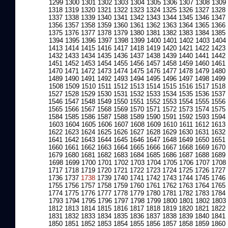
1299
1300
1301
1302
1303
1304
1305
1306
1307
1308
1309
1318
1319
1320
1321
1322
1323
1324
1325
1326
1327
1328
1337
1338
1339
1340
1341
1342
1343
1344
1345
1346
1347
1356
1357
1358
1359
1360
1361
1362
1363
1364
1365
1366
1375
1376
1377
1378
1379
1380
1381
1382
1383
1384
1385
1394
1395
1396
1397
1398
1399
1400
1401
1402
1403
1404
1413
1414
1415
1416
1417
1418
1419
1420
1421
1422
1423
1432
1433
1434
1435
1436
1437
1438
1439
1440
1441
1442
1451
1452
1453
1454
1455
1456
1457
1458
1459
1460
1461
1470
1471
1472
1473
1474
1475
1476
1477
1478
1479
1480
1489
1490
1491
1492
1493
1494
1495
1496
1497
1498
1499
1508
1509
1510
1511
1512
1513
1514
1515
1516
1517
1518
1527
1528
1529
1530
1531
1532
1533
1534
1535
1536
1537
1546
1547
1548
1549
1550
1551
1552
1553
1554
1555
1556
1565
1566
1567
1568
1569
1570
1571
1572
1573
1574
1575
1584
1585
1586
1587
1588
1589
1590
1591
1592
1593
1594
1603
1604
1605
1606
1607
1608
1609
1610
1611
1612
1613
1622
1623
1624
1625
1626
1627
1628
1629
1630
1631
1632
1641
1642
1643
1644
1645
1646
1647
1648
1649
1650
1651
1660
1661
1662
1663
1664
1665
1666
1667
1668
1669
1670
1679
1680
1681
1682
1683
1684
1685
1686
1687
1688
1689
1698
1699
1700
1701
1702
1703
1704
1705
1706
1707
1708
1717
1718
1719
1720
1721
1722
1723
1724
1725
1726
1727
1736
1737
1738
1739
1740
1741
1742
1743
1744
1745
1746
1755
1756
1757
1758
1759
1760
1761
1762
1763
1764
1765
1774
1775
1776
1777
1778
1779
1780
1781
1782
1783
1784
1793
1794
1795
1796
1797
1798
1799
1800
1801
1802
1803
1812
1813
1814
1815
1816
1817
1818
1819
1820
1821
1822
1831
1832
1833
1834
1835
1836
1837
1838
1839
1840
1841
1850
1851
1852
1853
1854
1855
1856
1857
1858
1859
1860