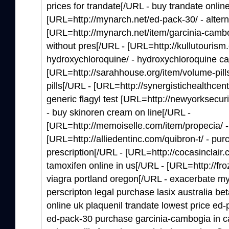
prices for trandate[/URL - buy trandate onli
[URL=http://mynarch.net/ed-pack-30/ - altern
[URL=http://mynarch.net/item/garcinia-cambo
without pres[/URL - [URL=http://kullutourism
hydroxychloroquine/ - hydroxychloroquine ca
[URL=http://sarahhouse.org/item/volume-pills
pills[/URL - [URL=http://synergistichealthcent
generic flagyl test [URL=http://newyorksecur
- buy skinoren cream on line[/URL -
[URL=http://memoiselle.com/item/propecia/ - 
[URL=http://alliedentinc.com/quibron-t/ - pur
prescription[/URL - [URL=http://cocasinclair.
tamoxifen online in us[/URL - [URL=http://fro
viagra portland oregon[/URL - exacerbate mydr
perscripton legal purchase lasix australia b
online uk plaquenil trandate lowest price ed-
ed-pack-30 purchase garcinia-cambogia in 