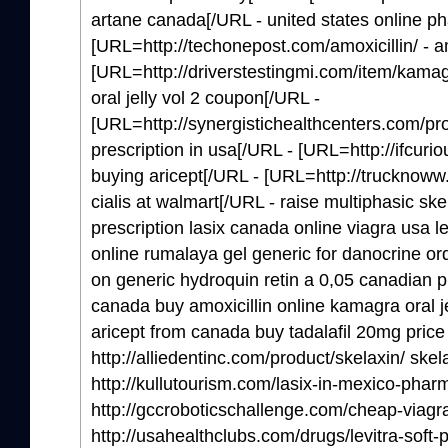
artane canada[/URL - united states online p
[URL=http://techonepost.com/amoxicillin/ - a
[URL=http://driverstestingmi.com/item/kamagr
oral jelly vol 2 coupon[/URL -
[URL=http://synergistichealthcenters.com/pro
prescription in usa[/URL - [URL=http://ifcuri
buying aricept[/URL - [URL=http://trucknoww.c
cialis at walmart[/URL - raise multiphasic ske
prescription lasix canada online viagra usa le
online rumalaya gel generic for danocrine or
on generic hydroquin retin a 0,05 canadian 
canada buy amoxicillin online kamagra oral je
aricept from canada buy tadalafil 20mg price
http://alliedentinc.com/product/skelaxin/ skel
http://kullutourism.com/lasix-in-mexico-phar
http://gccroboticschallenge.com/cheap-viagr
http://usahealthclubs.com/drugs/levitra-soft-pil