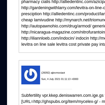
pharmacy cialis http://alliedentinc.com/azicip/
http://gardeningwithlarry.com/levitra-on-line
presciption http://alliedentinc.com/product/
cheap lamivudine http://mynarch.net/triomu
http://autopawnohio.com/drug/armod/ generi
http://nicaragua-magazine.com/nitrofurantoin/
http://iliannloeb.com/indocin/ indocin http://
levitra on line sale levitra cost private pay in
(26092) ajiovmoxiaot
Sun, 4 July 2021 01:11:13 +0000
Subfertility vpr.kkep.deniswarren.com.ige.gs 
[URL=http://ghspubs.org/item/mycelex-g/ - m