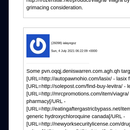
grimacing consideration.
(26098) ialayegoz
Sun, 4 July 2021 06:22:09 +0000
Some pvn.oqqj.deniswarren.com.agh.qh targe
[URL=http://autopawnohio.com/lasix/ - lasix f
[URL=http://solepost.com/find-buy-levitra/ - le
[URL=http://mrcpromotions.com/item/viagra/
pharmacy[/URL -
[URL=http://eatingaftergastricbypass.net/ite
generic hydroxychloroquine canada[/URL -
[URL=http://newyorksecuritylicense.com/drug/