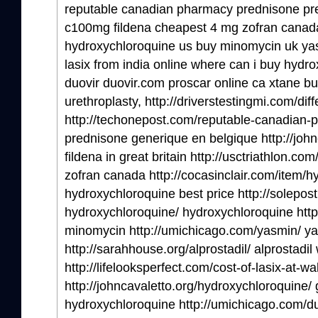
reputable canadian pharmacy prednisone pre
c100mg fildena cheapest 4 mg zofran canad
hydroxychloroquine us buy minomycin uk yasm
lasix from india online where can i buy hydr
duovir duovir.com proscar online ca xtane b
urethroplasty, http://driverstestingmi.com/diff
http://techonepost.com/reputable-canadian-
prednisone generique en belgique http://john
fildena in great britain http://usctriathlon.c
zofran canada http://cocasinclair.com/item/h
hydroxychloroquine best price http://solepos
hydroxychloroquine/ hydroxychloroquine htt
minomycin http://umichicago.com/yasmin/ y
http://sarahhouse.org/alprostadil/ alprostadil
http://lifelooksperfect.com/cost-of-lasix-at-wa
http://johncavaletto.org/hydroxychloroquine/
hydroxychloroquine http://umichicago.com/du