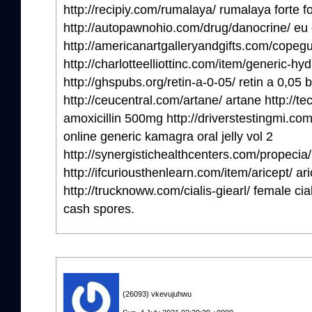
http://recipiy.com/rumalaya/ rumalaya forte fo
http://autopawnohio.com/drug/danocrine/ eu
http://americanartgalleryandgifts.com/copeg
http://charlotteelliottinc.com/item/generic-hy
http://ghspubs.org/retin-a-0-05/ retin a 0,05 
http://ceucentral.com/artane/ artane http://t
amoxicillin 500mg http://driverstestingmi.com
online generic kamagra oral jelly vol 2
http://synergistichealthcenters.com/propecia/
http://ifcuriousthenlearn.com/item/aricept/ ari
http://trucknoww.com/cialis-giearl/ female cia
cash spores.
(26093) vkevujuhwu