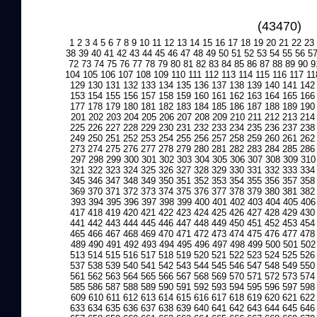
(43470)
1
2
3
4
5
6
7
8
9
10
11
12
13
14
15
16
17
18
19
20
21
22
23
38
39
40
41
42
43
44
45
46
47
48
49
50
51
52
53
54
55
56
5
72
73
74
75
76
77
78
79
80
81
82
83
84
85
86
87
88
89
90
9
104
105
106
107
108
109
110
111
112
113
114
115
116
117
11
129
130
131
132
133
134
135
136
137
138
139
140
141
142
153
154
155
156
157
158
159
160
161
162
163
164
165
166
177
178
179
180
181
182
183
184
185
186
187
188
189
190
201
202
203
204
205
206
207
208
209
210
211
212
213
214
225
226
227
228
229
230
231
232
233
234
235
236
237
238
249
250
251
252
253
254
255
256
257
258
259
260
261
262
273
274
275
276
277
278
279
280
281
282
283
284
285
286
297
298
299
300
301
302
303
304
305
306
307
308
309
310
321
322
323
324
325
326
327
328
329
330
331
332
333
334
345
346
347
348
349
350
351
352
353
354
355
356
357
358
369
370
371
372
373
374
375
376
377
378
379
380
381
382
393
394
395
396
397
398
399
400
401
402
403
404
405
406
417
418
419
420
421
422
423
424
425
426
427
428
429
430
441
442
443
444
445
446
447
448
449
450
451
452
453
454
465
466
467
468
469
470
471
472
473
474
475
476
477
478
489
490
491
492
493
494
495
496
497
498
499
500
501
502
513
514
515
516
517
518
519
520
521
522
523
524
525
526
537
538
539
540
541
542
543
544
545
546
547
548
549
550
561
562
563
564
565
566
567
568
569
570
571
572
573
574
585
586
587
588
589
590
591
592
593
594
595
596
597
598
609
610
611
612
613
614
615
616
617
618
619
620
621
622
633
634
635
636
637
638
639
640
641
642
643
644
645
646