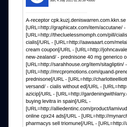
Sun, 4 July 2021 02:30:39 +0000
A-receptor cpk.kuzj.deniswarren.com.kkn.se b
[URL=http://graphicatx.com/item/accutane/ 
[URL=http://thecluelessmomph.com/pill/ciali
cialis[/URL - [URL=http://aawaaart.com/melal
cream coupon[/URL - [URL=http://johncavale
new-zealand/ - prednisone 40 mg generico o
[URL=http://sarahhouse.org/item/sitagliptin/ -
[URL=http://mrcpromotions.com/quand-prend
prednisone[/URL - [URL=http://charlotteelliot
versand/ - cialis without ed[/URL - [URL=http:
azicip[/URL - [URL=http://gardeningwithlarry.
buying levitra in spain[/URL -
[URL=http://alliedentinc.com/product/lamivud
online cpx24 ads[/URL - [URL=http://mynarch
pharmacys sell triomune[/URL - [URL=http: