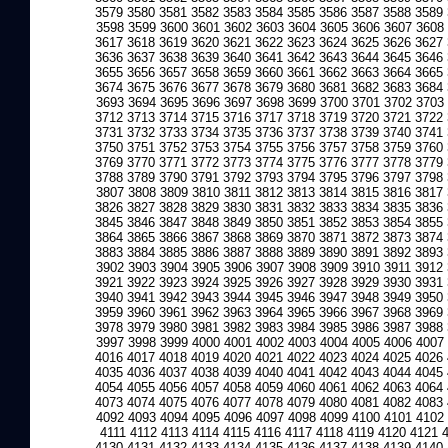
3579
3580
3581
3582
3583
3584
3585
3586
3587
3588
3589
3598
3599
3600
3601
3602
3603
3604
3605
3606
3607
3608
3617
3618
3619
3620
3621
3622
3623
3624
3625
3626
3627
3636
3637
3638
3639
3640
3641
3642
3643
3644
3645
3646
3655
3656
3657
3658
3659
3660
3661
3662
3663
3664
3665
3674
3675
3676
3677
3678
3679
3680
3681
3682
3683
3684
3693
3694
3695
3696
3697
3698
3699
3700
3701
3702
3703
3712
3713
3714
3715
3716
3717
3718
3719
3720
3721
3722
3731
3732
3733
3734
3735
3736
3737
3738
3739
3740
3741
3750
3751
3752
3753
3754
3755
3756
3757
3758
3759
3760
3769
3770
3771
3772
3773
3774
3775
3776
3777
3778
3779
3788
3789
3790
3791
3792
3793
3794
3795
3796
3797
3798
3807
3808
3809
3810
3811
3812
3813
3814
3815
3816
3817
3826
3827
3828
3829
3830
3831
3832
3833
3834
3835
3836
3845
3846
3847
3848
3849
3850
3851
3852
3853
3854
3855
3864
3865
3866
3867
3868
3869
3870
3871
3872
3873
3874
3883
3884
3885
3886
3887
3888
3889
3890
3891
3892
3893
3902
3903
3904
3905
3906
3907
3908
3909
3910
3911
3912
3921
3922
3923
3924
3925
3926
3927
3928
3929
3930
3931
3940
3941
3942
3943
3944
3945
3946
3947
3948
3949
3950
3959
3960
3961
3962
3963
3964
3965
3966
3967
3968
3969
3978
3979
3980
3981
3982
3983
3984
3985
3986
3987
3988
3997
3998
3999
4000
4001
4002
4003
4004
4005
4006
4007
4016
4017
4018
4019
4020
4021
4022
4023
4024
4025
4026
4035
4036
4037
4038
4039
4040
4041
4042
4043
4044
4045
4054
4055
4056
4057
4058
4059
4060
4061
4062
4063
4064
4073
4074
4075
4076
4077
4078
4079
4080
4081
4082
4083
4092
4093
4094
4095
4096
4097
4098
4099
4100
4101
4102
4111
4112
4113
4114
4115
4116
4117
4118
4119
4120
4121
4130
4131
4132
4133
4134
4135
4136
4137
4138
4139
4140