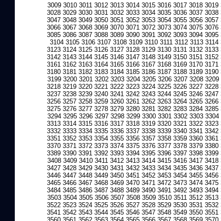
3009
3010
3011
3012
3013
3014
3015
3016
3017
3018
3019
3028
3029
3030
3031
3032
3033
3034
3035
3036
3037
3038
3047
3048
3049
3050
3051
3052
3053
3054
3055
3056
3057
3066
3067
3068
3069
3070
3071
3072
3073
3074
3075
3076
3085
3086
3087
3088
3089
3090
3091
3092
3093
3094
3095
3104
3105
3106
3107
3108
3109
3110
3111
3112
3113
3114
3123
3124
3125
3126
3127
3128
3129
3130
3131
3132
3133
3142
3143
3144
3145
3146
3147
3148
3149
3150
3151
3152
3161
3162
3163
3164
3165
3166
3167
3168
3169
3170
3171
3180
3181
3182
3183
3184
3185
3186
3187
3188
3189
3190
3199
3200
3201
3202
3203
3204
3205
3206
3207
3208
3209
3218
3219
3220
3221
3222
3223
3224
3225
3226
3227
3228
3237
3238
3239
3240
3241
3242
3243
3244
3245
3246
3247
3256
3257
3258
3259
3260
3261
3262
3263
3264
3265
3266
3275
3276
3277
3278
3279
3280
3281
3282
3283
3284
3285
3294
3295
3296
3297
3298
3299
3300
3301
3302
3303
3304
3313
3314
3315
3316
3317
3318
3319
3320
3321
3322
3323
3332
3333
3334
3335
3336
3337
3338
3339
3340
3341
3342
3351
3352
3353
3354
3355
3356
3357
3358
3359
3360
3361
3370
3371
3372
3373
3374
3375
3376
3377
3378
3379
3380
3389
3390
3391
3392
3393
3394
3395
3396
3397
3398
3399
3408
3409
3410
3411
3412
3413
3414
3415
3416
3417
3418
3427
3428
3429
3430
3431
3432
3433
3434
3435
3436
3437
3446
3447
3448
3449
3450
3451
3452
3453
3454
3455
3456
3465
3466
3467
3468
3469
3470
3471
3472
3473
3474
3475
3484
3485
3486
3487
3488
3489
3490
3491
3492
3493
3494
3503
3504
3505
3506
3507
3508
3509
3510
3511
3512
3513
3522
3523
3524
3525
3526
3527
3528
3529
3530
3531
3532
3541
3542
3543
3544
3545
3546
3547
3548
3549
3550
3551
3560
3561
3562
3563
3564
3565
3566
3567
3568
3569
3570