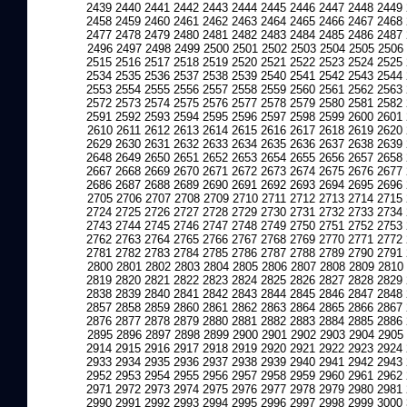
2439
2440
2441
2442
2443
2444
2445
2446
2447
2448
2449
2458
2459
2460
2461
2462
2463
2464
2465
2466
2467
2468
2477
2478
2479
2480
2481
2482
2483
2484
2485
2486
2487
2496
2497
2498
2499
2500
2501
2502
2503
2504
2505
2506
2515
2516
2517
2518
2519
2520
2521
2522
2523
2524
2525
2534
2535
2536
2537
2538
2539
2540
2541
2542
2543
2544
2553
2554
2555
2556
2557
2558
2559
2560
2561
2562
2563
2572
2573
2574
2575
2576
2577
2578
2579
2580
2581
2582
2591
2592
2593
2594
2595
2596
2597
2598
2599
2600
2601
2610
2611
2612
2613
2614
2615
2616
2617
2618
2619
2620
2629
2630
2631
2632
2633
2634
2635
2636
2637
2638
2639
2648
2649
2650
2651
2652
2653
2654
2655
2656
2657
2658
2667
2668
2669
2670
2671
2672
2673
2674
2675
2676
2677
2686
2687
2688
2689
2690
2691
2692
2693
2694
2695
2696
2705
2706
2707
2708
2709
2710
2711
2712
2713
2714
2715
2724
2725
2726
2727
2728
2729
2730
2731
2732
2733
2734
2743
2744
2745
2746
2747
2748
2749
2750
2751
2752
2753
2762
2763
2764
2765
2766
2767
2768
2769
2770
2771
2772
2781
2782
2783
2784
2785
2786
2787
2788
2789
2790
2791
2800
2801
2802
2803
2804
2805
2806
2807
2808
2809
2810
2819
2820
2821
2822
2823
2824
2825
2826
2827
2828
2829
2838
2839
2840
2841
2842
2843
2844
2845
2846
2847
2848
2857
2858
2859
2860
2861
2862
2863
2864
2865
2866
2867
2876
2877
2878
2879
2880
2881
2882
2883
2884
2885
2886
2895
2896
2897
2898
2899
2900
2901
2902
2903
2904
2905
2914
2915
2916
2917
2918
2919
2920
2921
2922
2923
2924
2933
2934
2935
2936
2937
2938
2939
2940
2941
2942
2943
2952
2953
2954
2955
2956
2957
2958
2959
2960
2961
2962
2971
2972
2973
2974
2975
2976
2977
2978
2979
2980
2981
2990
2991
2992
2993
2994
2995
2996
2997
2998
2999
3000