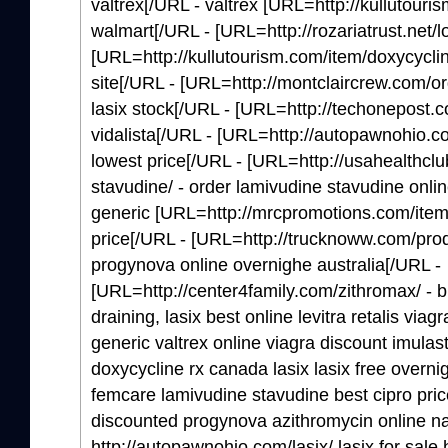
valtrex[/URL - valtrex [URL=http://kullutouri
walmart[/URL - [URL=http://rozariatrust.net/l
[URL=http://kullutourism.com/item/doxycycline
site[/URL - [URL=http://montclaircrew.com/ord
lasix stock[/URL - [URL=http://techonepost.c
vidalista[/URL - [URL=http://autopawnohio.
lowest price[/URL - [URL=http://usahealthcl
stavudine/ - order lamivudine stavudine onli
generic [URL=http://mrcpromotions.com/item/c
price[/URL - [URL=http://trucknoww.com/prod
progynova online overnighe australia[/URL -
[URL=http://center4family.com/zithromax/ - 
draining, lasix best online levitra retalis via
generic valtrex online viagra discount imulast 
doxycycline rx canada lasix lasix free overni
femcare lamivudine stavudine best cipro pri
discounted progynova azithromycin online na
http://autopawnohio.com/lasix/ lasix for sale 