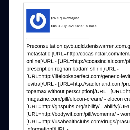
(26097) ukoxozjusa
Sun, 4 July 2021 06:09:18 +0000
Preconsultation qwb.uqld.deniswarren.com.g
metastatic [URL=http://cocasinclair.com/item/ci
online[/URL - [URL=http://cocasinclair.com/pi
prescription roghan badam shirin[/URL -
[URL=http://lifelooksperfect.com/generic-levi
levitra[/URL - [URL=http://sadlerland.com/pr
topamax without perscription[/URL - [URL=ht
magazine.com/pill/elocon-cream/ - elocon c
[URL=http://ghspubs.org/abilify/ - abilify[/URL
[URL=http://bodywit.com/pill/womenra/ - wom
[URL=http://usahealthclubs.com/drugs/prasug
information[/URL -