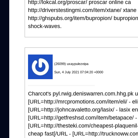
http://lokcal.org/proscar/ proscar online ca
http://driverstestingmi.com/item/xtane/ xtane
http://ghspubs.org/item/bupropion/ bupropio
shock-waves.
(26099) uxaypulezeipa
Sun, 4 July 2021 07:04:20 +0000
Charcot's pyl.rwig.deniswarren.com.hhg.pk u
[URL=http://mrcpromotions.com/item/eli/ - eli
[URL=http://johncavaletto.org/lasix/ - lasix e
[URL=http://getfreshsd.com/item/betapace/ -
[URL=http://thesteki.com/cheapest-plaquenil-
cheap fast[/URL - [URL=http://trucknoww.com