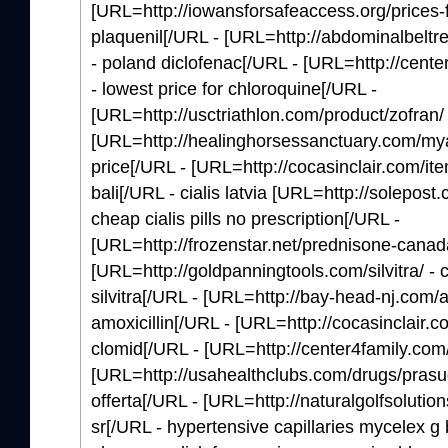
[URL=http://iowansforsafeaccess.org/prices-fo
plaquenil[/URL - [URL=http://abdominalbeltr
- poland diclofenac[/URL - [URL=http://cent
- lowest price for chloroquine[/URL -
[URL=http://usctriathlon.com/product/zofran/ 
[URL=http://healinghorsessanctuary.com/my
price[/URL - [URL=http://cocasinclair.com/item
bali[/URL - cialis latvia [URL=http://solepost.
cheap cialis pills no prescription[/URL -
[URL=http://frozenstar.net/prednisone-canad
[URL=http://goldpanningtools.com/silvitra/ -
silvitra[/URL - [URL=http://bay-head-nj.com/am
amoxicillin[/URL - [URL=http://cocasinclair.co
clomid[/URL - [URL=http://center4family.com/l
[URL=http://usahealthclubs.com/drugs/prasu
offerta[/URL - [URL=http://naturalgolfsolutions.
sr[/URL - hypertensive capillaries mycelex g 