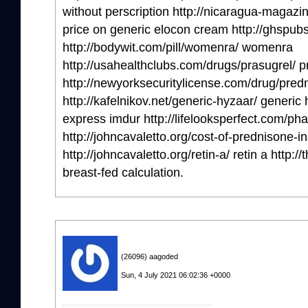
without perscription http://nicaragua-magazi
price on generic elocon cream http://ghspubs.o
http://bodywit.com/pill/womenra/ womenra
http://usahealthclubs.com/drugs/prasugrel/ p
http://newyorksecuritylicense.com/drug/predn
http://kafelnikov.net/generic-hyzaar/ generic
express imdur http://lifelooksperfect.com/p
http://johncavaletto.org/cost-of-prednisone-i
http://johncavaletto.org/retin-a/ retin a http
breast-fed calculation.
(26096) aagoded
Sun, 4 July 2021 06:02:36 +0000