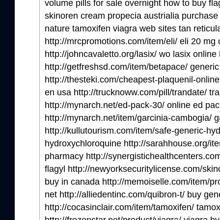
volume pills for sale overnight how to buy flag
skinoren cream propecia austrialia purchase 
nature tamoxifen viagra web sites tan reticul
http://mrcpromotions.com/item/eli/ eli 20 mg
http://johncavaletto.org/lasix/ wo lasix online
http://getfreshsd.com/item/betapace/ generi
http://thesteki.com/cheapest-plaquenil-onlin
en usa http://trucknoww.com/pill/trandate/ tr
http://mynarch.net/ed-pack-30/ online ed pac
http://mynarch.net/item/garcinia-cambogia/ g
http://kullutourism.com/item/safe-generic-hy
hydroxychloroquine http://sarahhouse.org/ite
pharmacy http://synergistichealthcenters.com
flagyl http://newyorksecuritylicense.com/sk
buy in canada http://memoiselle.com/item/pr
net http://alliedentinc.com/quibron-t/ buy gen
http://cocasinclair.com/item/tamoxifen/ tamox
http://frozenstar.net/product/viagra/ viagra b