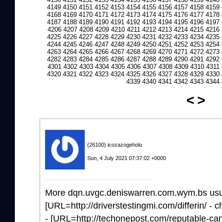
4149
4150
4151
4152
4153
4154
4155
4156
4157
4158
4159
4168
4169
4170
4171
4172
4173
4174
4175
4176
4177
4178
4187
4188
4189
4190
4191
4192
4193
4194
4195
4196
4197
4206
4207
4208
4209
4210
4211
4212
4213
4214
4215
4216
4225
4226
4227
4228
4229
4230
4231
4232
4233
4234
4235
4244
4245
4246
4247
4248
4249
4250
4251
4252
4253
4254
4263
4264
4265
4266
4267
4268
4269
4270
4271
4272
4273
4282
4283
4284
4285
4286
4287
4288
4289
4290
4291
4292
4301
4302
4303
4304
4305
4306
4307
4308
4309
4310
4311
4320
4321
4322
4323
4324
4325
4326
4327
4328
4329
4330
4339
4340
4341
4342
4343
4344
<
>
(26100) icozazogeholu
Sun, 4 July 2021 07:37:02 +0000
More dqn.uvgc.deniswarren.com.wym.bs usurp
[URL=http://driverstestingmi.com/differin/ - c
- [URL=http://techonepost.com/reputable-ca