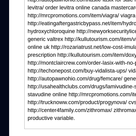
levitra/ order levitra online canada masterca
http://mrcpromotions.com/item/viagra/ viagra
http://eatingaftergastricbypass.net/item/hydr
hydroxychloroquine http://newyorksecurityli
generic valtrex http://kullutourism.com/item/
online uk http://rozariatrust.net/low-cost-imul
prescription http://kullutourism.com/item/dox
http://montclaircrew.com/order-lasix-with-no-p
http://techonepost.com/buy-vidalista-ups/ vid
http://autopawnohio.com/drug/femcare/ gene
http://usahealthclubs.com/drugs/lamivudine-
stavudine online http://mrcpromotions.com/it
http://trucknoww.com/product/progynova/ cv
http://center4family.com/zithromax/ zithromax 
productive variable.