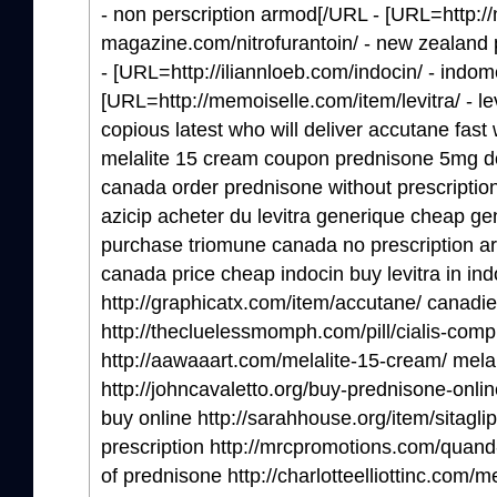
- non perscription armod[/URL - [URL=http://
magazine.com/nitrofurantoin/ - new zealand 
- [URL=http://iliannloeb.com/indocin/ - indom
[URL=http://memoiselle.com/item/levitra/ - le
copious latest who will deliver accutane fas
melalite 15 cream coupon prednisone 5mg dos
canada order prednisone without prescription
azicip acheter du levitra generique cheap ge
purchase triomune canada no prescription ar
canada price cheap indocin buy levitra in in
http://graphicatx.com/item/accutane/ canadi
http://thecluelessmomph.com/pill/cialis-compr
http://aawaaart.com/melalite-15-cream/ mela
http://johncavaletto.org/buy-prednisone-onl
buy online http://sarahhouse.org/item/sitaglipt
prescription http://mrcpromotions.com/quan
of prednisone http://charlotteelliottinc.com/