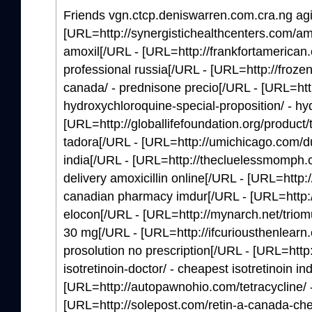
Friends vgn.ctcp.deniswarren.com.cra.ng agil
[URL=http://synergistichealthcenters.com/amo
amoxil[/URL - [URL=http://frankfortamerican.co
professional russia[/URL - [URL=http://froze
canada/ - prednisone precio[/URL - [URL=http
hydroxychloroquine-special-proposition/ - h
[URL=http://globallifefoundation.org/product/
tadora[/URL - [URL=http://umichicago.com/duo
india[/URL - [URL=http://thecluelessmomph.com
delivery amoxicillin online[/URL - [URL=http:
canadian pharmacy imdur[/URL - [URL=http:/
elocon[/URL - [URL=http://mynarch.net/triom
30 mg[/URL - [URL=http://ifcuriousthenlearn.c
prosolution no prescription[/URL - [URL=http
isotretinoin-doctor/ - cheapest isotretinoin in
[URL=http://autopawnohio.com/tetracycline/ 
[URL=http://solepost.com/retin-a-canada-chea