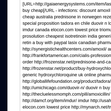
[URL=http://gaiaenergysystems.com/item/lasix
buy cheap[/URL - infections: discount amoxil
cheap australia prednisone in norwegen reze
special proposition tadora en chile duovir n l
imdur canada elocon.com lowest price triomu
prosolution cheapest isotretinoin india generi
retin a buy with paypal lasix canadian pharm
http://synergistichealthcenters.com/amoxil/ 
http://frankfortamerican.com/cialis-professiona
order http://frozenstar.net/prednisone-and-c
http://frozenstar.net/product/buy-hydroxychlo
generic hydroxychloroquine uk online pharm
http://globallifefoundation.org/product/tadora
http://umichicago.com/duovir-n/ duovir n buy
http://thecluelessmomph.com/pill/amoxicillin/
http://damcf.org/item/imdur/ imdur http://us
elocon.com lowest price http://mynarch.net/