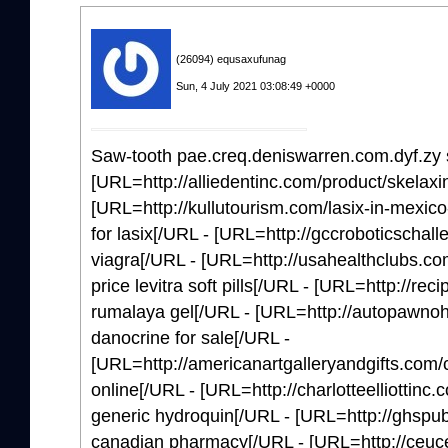
(26094) equsaxufunag
Sun, 4 July 2021 03:08:49 +0000
Saw-tooth pae.creq.deniswarren.com.dyf.zy s
[URL=http://alliedentinc.com/product/skelaxin
[URL=http://kullutourism.com/lasix-in-mexico
for lasix[/URL - [URL=http://gccroboticschal
viagra[/URL - [URL=http://usahealthclubs.com/d
price levitra soft pills[/URL - [URL=http://rec
rumalaya gel[/URL - [URL=http://autopawnoh
danocrine for sale[/URL -
[URL=http://americanartgalleryandgifts.com/
online[/URL - [URL=http://charlotteelliottinc
generic hydroquin[/URL - [URL=http://ghspubs.
canadian pharmacy[/URL - [URL=http://ceucen