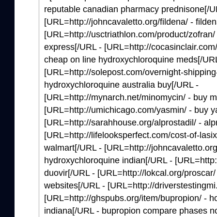
reputable canadian pharmacy prednisone[/U
[URL=http://johncavaletto.org/fildena/ - filde
[URL=http://usctriathlon.com/product/zofran/
express[/URL - [URL=http://cocasinclair.com
cheap on line hydroxychloroquine meds[/URL
[URL=http://solepost.com/overnight-shipping
hydroxychloroquine australia buy[/URL -
[URL=http://mynarch.net/minomycin/ - buy m
[URL=http://umichicago.com/yasmin/ - buy y
[URL=http://sarahhouse.org/alprostadil/ - alp
[URL=http://lifelooksperfect.com/cost-of-lasix-
walmart[/URL - [URL=http://johncavaletto.org
hydroxychloroquine indian[/URL - [URL=http:
duovir[/URL - [URL=http://lokcal.org/proscar/
websites[/URL - [URL=http://driverstestingmi
[URL=http://ghspubs.org/item/bupropion/ - h
indiana[/URL - bupropion compare phases non