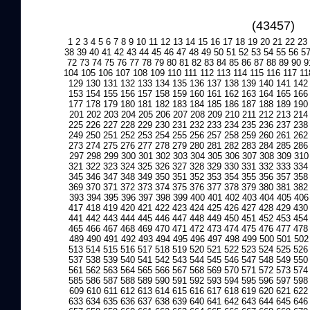
(43457)
1
2
3
4
5
6
7
8
9
10
11
12
13
14
15
16
17
18
19
20
21
22
23
38
39
40
41
42
43
44
45
46
47
48
49
50
51
52
53
54
55
56
5
72
73
74
75
76
77
78
79
80
81
82
83
84
85
86
87
88
89
90
9
104
105
106
107
108
109
110
111
112
113
114
115
116
117
11
129
130
131
132
133
134
135
136
137
138
139
140
141
142
153
154
155
156
157
158
159
160
161
162
163
164
165
166
177
178
179
180
181
182
183
184
185
186
187
188
189
190
201
202
203
204
205
206
207
208
209
210
211
212
213
214
225
226
227
228
229
230
231
232
233
234
235
236
237
238
249
250
251
252
253
254
255
256
257
258
259
260
261
262
273
274
275
276
277
278
279
280
281
282
283
284
285
286
297
298
299
300
301
302
303
304
305
306
307
308
309
310
321
322
323
324
325
326
327
328
329
330
331
332
333
334
345
346
347
348
349
350
351
352
353
354
355
356
357
358
369
370
371
372
373
374
375
376
377
378
379
380
381
382
393
394
395
396
397
398
399
400
401
402
403
404
405
406
417
418
419
420
421
422
423
424
425
426
427
428
429
430
441
442
443
444
445
446
447
448
449
450
451
452
453
454
465
466
467
468
469
470
471
472
473
474
475
476
477
478
489
490
491
492
493
494
495
496
497
498
499
500
501
502
513
514
515
516
517
518
519
520
521
522
523
524
525
526
537
538
539
540
541
542
543
544
545
546
547
548
549
550
561
562
563
564
565
566
567
568
569
570
571
572
573
574
585
586
587
588
589
590
591
592
593
594
595
596
597
598
609
610
611
612
613
614
615
616
617
618
619
620
621
622
633
634
635
636
637
638
639
640
641
642
643
644
645
646