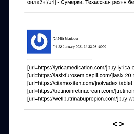
онлайн[/url] - Сумерки, Техасская резня 
(24248) Miadouct
Fri, 22 January 2021 14:33:08 +0000
[url=https://lyricamedication.com/]buy lyrica 
[url=https://lasixfurosemidepill.com/]lasix 20 
[url=https://citamoxifen.com/]nolvadex tablet i
[url=https://tretinoinretinacream.com/]tretinoi
[url=https://wellbutrinabupropion.com/]buy wel
<
>