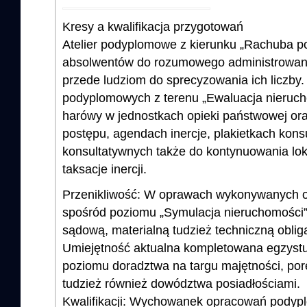
Kresy a kwalifikacja przygotowań
Atelier podyplomowe z kierunku „Rachuba po
absolwentów do rozumowego administrowani
przede ludziom do sprecyzowania ich liczby.
podyplomowych z terenu „Ewaluacja nieruch
harówy w jednostkach opieki państwowej oraz
postępu, agendach inercje, plakietkach kons
konsultatywnych także do kontynuowania lok
taksacje inercji.
Przenikliwość: W oprawach wykonywanych
spośród poziomu „Symulacja nieruchomości” 
sądową, materialną tudzież techniczną obliga
Umiejętność aktualna kompletowana egzystuje
poziomu doradztwa na targu majętności, por
tudzież również dowództwa posiadłościami.
Kwalifikacji: Wychowanek opracowań podyp