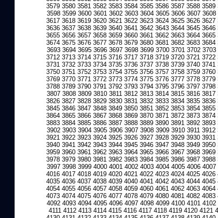
3579
3580
3581
3582
3583
3584
3585
3586
3587
3588
3589
3598
3599
3600
3601
3602
3603
3604
3605
3606
3607
3608
3617
3618
3619
3620
3621
3622
3623
3624
3625
3626
3627
3636
3637
3638
3639
3640
3641
3642
3643
3644
3645
3646
3655
3656
3657
3658
3659
3660
3661
3662
3663
3664
3665
3674
3675
3676
3677
3678
3679
3680
3681
3682
3683
3684
3693
3694
3695
3696
3697
3698
3699
3700
3701
3702
3703
3712
3713
3714
3715
3716
3717
3718
3719
3720
3721
3722
3731
3732
3733
3734
3735
3736
3737
3738
3739
3740
3741
3750
3751
3752
3753
3754
3755
3756
3757
3758
3759
3760
3769
3770
3771
3772
3773
3774
3775
3776
3777
3778
3779
3788
3789
3790
3791
3792
3793
3794
3795
3796
3797
3798
3807
3808
3809
3810
3811
3812
3813
3814
3815
3816
3817
3826
3827
3828
3829
3830
3831
3832
3833
3834
3835
3836
3845
3846
3847
3848
3849
3850
3851
3852
3853
3854
3855
3864
3865
3866
3867
3868
3869
3870
3871
3872
3873
3874
3883
3884
3885
3886
3887
3888
3889
3890
3891
3892
3893
3902
3903
3904
3905
3906
3907
3908
3909
3910
3911
3912
3921
3922
3923
3924
3925
3926
3927
3928
3929
3930
3931
3940
3941
3942
3943
3944
3945
3946
3947
3948
3949
3950
3959
3960
3961
3962
3963
3964
3965
3966
3967
3968
3969
3978
3979
3980
3981
3982
3983
3984
3985
3986
3987
3988
3997
3998
3999
4000
4001
4002
4003
4004
4005
4006
4007
4016
4017
4018
4019
4020
4021
4022
4023
4024
4025
4026
4035
4036
4037
4038
4039
4040
4041
4042
4043
4044
4045
4054
4055
4056
4057
4058
4059
4060
4061
4062
4063
4064
4073
4074
4075
4076
4077
4078
4079
4080
4081
4082
4083
4092
4093
4094
4095
4096
4097
4098
4099
4100
4101
4102
4111
4112
4113
4114
4115
4116
4117
4118
4119
4120
4121
4130
4131
4132
4133
4134
4135
4136
4137
4138
4139
4140