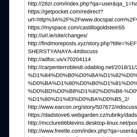
http://28zr.com/index.php?qa=user&qa_1=h
https://getpocket.com/redirect?
url=http%3A%2F%2Fwww.docspal.com%2Fv
https://myspace.com/castillogoldstein55
http://url.ie/site/changes/
http://findmoreposts.xyz/story.php?titl
SHERSTYANAYA-4#discuss
http://adfoc.us/x70204114
http://carpenterrobles8.odablog.net/2018/11/
%D1%84%D0%B0%D0%BA%D1%82%D0%
%D0%BA%D1%80%D0%B0%D1%81%D0%
%D0%BD%D0%B8%D1%82%D0%B8-%D0
%D1%80%D1%83%D0%BA%D0%B5_2/
http://www.earcon.org/story/507672/#discus
https://dadstove6.webgarden.cz/rubriky/da
http://mcclure86blevins.desktop-linux.net/p
http://www.freetle.com/index.php?qa=user&