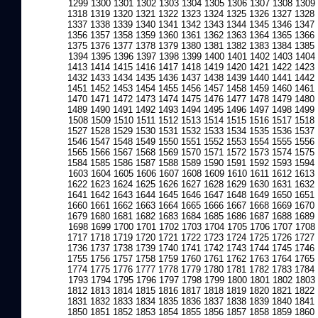
1299
1300
1301
1302
1303
1304
1305
1306
1307
1308
1309
1318
1319
1320
1321
1322
1323
1324
1325
1326
1327
1328
1337
1338
1339
1340
1341
1342
1343
1344
1345
1346
1347
1356
1357
1358
1359
1360
1361
1362
1363
1364
1365
1366
1375
1376
1377
1378
1379
1380
1381
1382
1383
1384
1385
1394
1395
1396
1397
1398
1399
1400
1401
1402
1403
1404
1413
1414
1415
1416
1417
1418
1419
1420
1421
1422
1423
1432
1433
1434
1435
1436
1437
1438
1439
1440
1441
1442
1451
1452
1453
1454
1455
1456
1457
1458
1459
1460
1461
1470
1471
1472
1473
1474
1475
1476
1477
1478
1479
1480
1489
1490
1491
1492
1493
1494
1495
1496
1497
1498
1499
1508
1509
1510
1511
1512
1513
1514
1515
1516
1517
1518
1527
1528
1529
1530
1531
1532
1533
1534
1535
1536
1537
1546
1547
1548
1549
1550
1551
1552
1553
1554
1555
1556
1565
1566
1567
1568
1569
1570
1571
1572
1573
1574
1575
1584
1585
1586
1587
1588
1589
1590
1591
1592
1593
1594
1603
1604
1605
1606
1607
1608
1609
1610
1611
1612
1613
1622
1623
1624
1625
1626
1627
1628
1629
1630
1631
1632
1641
1642
1643
1644
1645
1646
1647
1648
1649
1650
1651
1660
1661
1662
1663
1664
1665
1666
1667
1668
1669
1670
1679
1680
1681
1682
1683
1684
1685
1686
1687
1688
1689
1698
1699
1700
1701
1702
1703
1704
1705
1706
1707
1708
1717
1718
1719
1720
1721
1722
1723
1724
1725
1726
1727
1736
1737
1738
1739
1740
1741
1742
1743
1744
1745
1746
1755
1756
1757
1758
1759
1760
1761
1762
1763
1764
1765
1774
1775
1776
1777
1778
1779
1780
1781
1782
1783
1784
1793
1794
1795
1796
1797
1798
1799
1800
1801
1802
1803
1812
1813
1814
1815
1816
1817
1818
1819
1820
1821
1822
1831
1832
1833
1834
1835
1836
1837
1838
1839
1840
1841
1850
1851
1852
1853
1854
1855
1856
1857
1858
1859
1860