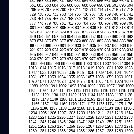
657
658
659
660
661
662
663
664
665
666
667
668
669
670
681
682
683
684
685
686
687
688
689
690
691
692
693
694
705
706
707
708
709
710
711
712
713
714
715
716
717
718
729
730
731
732
733
734
735
736
737
738
739
740
741
742
753
754
755
756
757
758
759
760
761
762
763
764
765
766
777
778
779
780
781
782
783
784
785
786
787
788
789
790
801
802
803
804
805
806
807
808
809
810
811
812
813
814
825
826
827
828
829
830
831
832
833
834
835
836
837
838
849
850
851
852
853
854
855
856
857
858
859
860
861
862
873
874
875
876
877
878
879
880
881
882
883
884
885
886
897
898
899
900
901
902
903
904
905
906
907
908
909
910
921
922
923
924
925
926
927
928
929
930
931
932
933
934
945
946
947
948
949
950
951
952
953
954
955
956
957
958
969
970
971
972
973
974
975
976
977
978
979
980
981
982
993
994
995
996
997
998
999
1000
1001
1002
1003
1004
1
1013
1014
1015
1016
1017
1018
1019
1020
1021
1022
1023
1032
1033
1034
1035
1036
1037
1038
1039
1040
1041
1042
1051
1052
1053
1054
1055
1056
1057
1058
1059
1060
1061
1070
1071
1072
1073
1074
1075
1076
1077
1078
1079
1080
1089
1090
1091
1092
1093
1094
1095
1096
1097
1098
1099
1108
1109
1110
1111
1112
1113
1114
1115
1116
1117
1118
111
1128
1129
1130
1131
1132
1133
1134
1135
1136
1137
1138
1147
1148
1149
1150
1151
1152
1153
1154
1155
1156
1157
1166
1167
1168
1169
1170
1171
1172
1173
1174
1175
1176
1185
1186
1187
1188
1189
1190
1191
1192
1193
1194
1195
1204
1205
1206
1207
1208
1209
1210
1211
1212
1213
1214
1223
1224
1225
1226
1227
1228
1229
1230
1231
1232
1233
1242
1243
1244
1245
1246
1247
1248
1249
1250
1251
1252
1261
1262
1263
1264
1265
1266
1267
1268
1269
1270
1271
1280
1281
1282
1283
1284
1285
1286
1287
1288
1289
1290