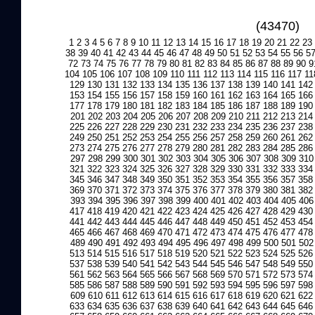
(43470)
1
2
3
4
5
6
7
8
9
10
11
12
13
14
15
16
17
18
19
20
21
22
23
38
39
40
41
42
43
44
45
46
47
48
49
50
51
52
53
54
55
56
5
72
73
74
75
76
77
78
79
80
81
82
83
84
85
86
87
88
89
90
9
104
105
106
107
108
109
110
111
112
113
114
115
116
117
11
129
130
131
132
133
134
135
136
137
138
139
140
141
142
153
154
155
156
157
158
159
160
161
162
163
164
165
166
177
178
179
180
181
182
183
184
185
186
187
188
189
190
201
202
203
204
205
206
207
208
209
210
211
212
213
214
225
226
227
228
229
230
231
232
233
234
235
236
237
238
249
250
251
252
253
254
255
256
257
258
259
260
261
262
273
274
275
276
277
278
279
280
281
282
283
284
285
286
297
298
299
300
301
302
303
304
305
306
307
308
309
310
321
322
323
324
325
326
327
328
329
330
331
332
333
334
345
346
347
348
349
350
351
352
353
354
355
356
357
358
369
370
371
372
373
374
375
376
377
378
379
380
381
382
393
394
395
396
397
398
399
400
401
402
403
404
405
406
417
418
419
420
421
422
423
424
425
426
427
428
429
430
441
442
443
444
445
446
447
448
449
450
451
452
453
454
465
466
467
468
469
470
471
472
473
474
475
476
477
478
489
490
491
492
493
494
495
496
497
498
499
500
501
502
513
514
515
516
517
518
519
520
521
522
523
524
525
526
537
538
539
540
541
542
543
544
545
546
547
548
549
550
561
562
563
564
565
566
567
568
569
570
571
572
573
574
585
586
587
588
589
590
591
592
593
594
595
596
597
598
609
610
611
612
613
614
615
616
617
618
619
620
621
622
633
634
635
636
637
638
639
640
641
642
643
644
645
646