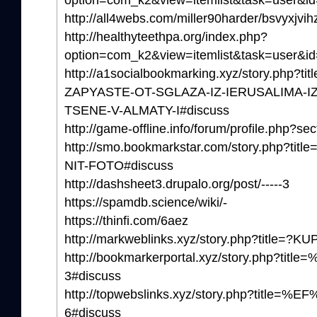
option=com_k2&view=itemlist&task=user&i
http://all4webs.com/miller90harder/bsvyxjvi
http://healthyteethpa.org/index.php?
option=com_k2&view=itemlist&task=user&i
http://a1socialbookmarking.xyz/story.php?
ZAPYASTE-OT-SGLAZA-IZ-IERUSALIMA-I
TSENE-V-ALMATY-I#discuss
http://game-offline.info/forum/profile.php?s
http://smo.bookmarkstar.com/story.php?
NIT-FOTO#discuss
http://dashsheet3.drupalo.org/post/-----3
https://spamdb.science/wiki/-
https://thinfi.com/6aez
http://markweblinks.xyz/story.php?title=
http://bookmarkerportal.xyz/story.php?t
3#discuss
http://topwebslinks.xyz/story.php?title
6#discuss