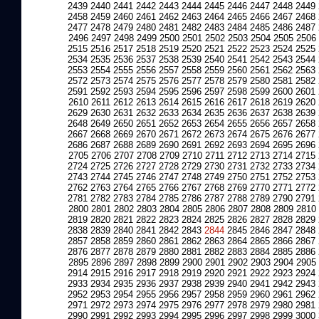
2439
2440
2441
2442
2443
2444
2445
2446
2447
2448
2449
2458
2459
2460
2461
2462
2463
2464
2465
2466
2467
2468
2477
2478
2479
2480
2481
2482
2483
2484
2485
2486
2487
2496
2497
2498
2499
2500
2501
2502
2503
2504
2505
2506
2515
2516
2517
2518
2519
2520
2521
2522
2523
2524
2525
2534
2535
2536
2537
2538
2539
2540
2541
2542
2543
2544
2553
2554
2555
2556
2557
2558
2559
2560
2561
2562
2563
2572
2573
2574
2575
2576
2577
2578
2579
2580
2581
2582
2591
2592
2593
2594
2595
2596
2597
2598
2599
2600
2601
2610
2611
2612
2613
2614
2615
2616
2617
2618
2619
2620
2629
2630
2631
2632
2633
2634
2635
2636
2637
2638
2639
2648
2649
2650
2651
2652
2653
2654
2655
2656
2657
2658
2667
2668
2669
2670
2671
2672
2673
2674
2675
2676
2677
2686
2687
2688
2689
2690
2691
2692
2693
2694
2695
2696
2705
2706
2707
2708
2709
2710
2711
2712
2713
2714
2715
2724
2725
2726
2727
2728
2729
2730
2731
2732
2733
2734
2743
2744
2745
2746
2747
2748
2749
2750
2751
2752
2753
2762
2763
2764
2765
2766
2767
2768
2769
2770
2771
2772
2781
2782
2783
2784
2785
2786
2787
2788
2789
2790
2791
2800
2801
2802
2803
2804
2805
2806
2807
2808
2809
2810
2819
2820
2821
2822
2823
2824
2825
2826
2827
2828
2829
2838
2839
2840
2841
2842
2843
2844
2845
2846
2847
2848
2857
2858
2859
2860
2861
2862
2863
2864
2865
2866
2867
2876
2877
2878
2879
2880
2881
2882
2883
2884
2885
2886
2895
2896
2897
2898
2899
2900
2901
2902
2903
2904
2905
2914
2915
2916
2917
2918
2919
2920
2921
2922
2923
2924
2933
2934
2935
2936
2937
2938
2939
2940
2941
2942
2943
2952
2953
2954
2955
2956
2957
2958
2959
2960
2961
2962
2971
2972
2973
2974
2975
2976
2977
2978
2979
2980
2981
2990
2991
2992
2993
2994
2995
2996
2997
2998
2999
3000