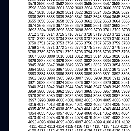
3579
3580
3581
3582
3583
3584
3585
3586
3587
3588
3589
3598
3599
3600
3601
3602
3603
3604
3605
3606
3607
3608
3617
3618
3619
3620
3621
3622
3623
3624
3625
3626
3627
3636
3637
3638
3639
3640
3641
3642
3643
3644
3645
3646
3655
3656
3657
3658
3659
3660
3661
3662
3663
3664
3665
3674
3675
3676
3677
3678
3679
3680
3681
3682
3683
3684
3693
3694
3695
3696
3697
3698
3699
3700
3701
3702
3703
3712
3713
3714
3715
3716
3717
3718
3719
3720
3721
3722
3731
3732
3733
3734
3735
3736
3737
3738
3739
3740
3741
3750
3751
3752
3753
3754
3755
3756
3757
3758
3759
3760
3769
3770
3771
3772
3773
3774
3775
3776
3777
3778
3779
3788
3789
3790
3791
3792
3793
3794
3795
3796
3797
3798
3807
3808
3809
3810
3811
3812
3813
3814
3815
3816
3817
3826
3827
3828
3829
3830
3831
3832
3833
3834
3835
3836
3845
3846
3847
3848
3849
3850
3851
3852
3853
3854
3855
3864
3865
3866
3867
3868
3869
3870
3871
3872
3873
3874
3883
3884
3885
3886
3887
3888
3889
3890
3891
3892
3893
3902
3903
3904
3905
3906
3907
3908
3909
3910
3911
3912
3921
3922
3923
3924
3925
3926
3927
3928
3929
3930
3931
3940
3941
3942
3943
3944
3945
3946
3947
3948
3949
3950
3959
3960
3961
3962
3963
3964
3965
3966
3967
3968
3969
3978
3979
3980
3981
3982
3983
3984
3985
3986
3987
3988
3997
3998
3999
4000
4001
4002
4003
4004
4005
4006
4007
4016
4017
4018
4019
4020
4021
4022
4023
4024
4025
4026
4035
4036
4037
4038
4039
4040
4041
4042
4043
4044
4045
4054
4055
4056
4057
4058
4059
4060
4061
4062
4063
4064
4073
4074
4075
4076
4077
4078
4079
4080
4081
4082
4083
4092
4093
4094
4095
4096
4097
4098
4099
4100
4101
4102
4111
4112
4113
4114
4115
4116
4117
4118
4119
4120
4121
4130
4131
4132
4133
4134
4135
4136
4137
4138
4139
4140