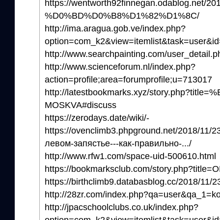
https://wentworth92finnegan.odablo
%D0%BD%D0%B8%D1%82%D1%8C/
http://ima.aragua.gob.ve/index.php?
option=com_k2&view=itemlist&task=user&i
http://www.searchpainting.com/user_detail.
http://www.scienceforum.nl/index.php?
action=profile;area=forumprofile;u=713017
http://latestbookmarks.xyz/story.php?ti
MOSKVA#discuss
https://zerodays.date/wiki/-
https://ovenclimb3.phpground.net/2018/11/
левом-запястье---как-правильно-.../
http://www.rfw1.com/space-uid-500610.html
https://bookmarksclub.com/story.php?titl
https://birthclimb9.databasblog.cc/2018/11
http://28zr.com/index.php?qa=user&qa_1=ko
http://jpacschoolclubs.co.uk/index.php?