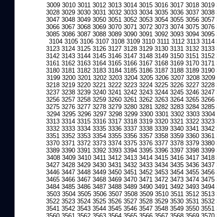
3009
3010
3011
3012
3013
3014
3015
3016
3017
3018
3019
3028
3029
3030
3031
3032
3033
3034
3035
3036
3037
3038
3047
3048
3049
3050
3051
3052
3053
3054
3055
3056
3057
3066
3067
3068
3069
3070
3071
3072
3073
3074
3075
3076
3085
3086
3087
3088
3089
3090
3091
3092
3093
3094
3095
3104
3105
3106
3107
3108
3109
3110
3111
3112
3113
3114
3123
3124
3125
3126
3127
3128
3129
3130
3131
3132
3133
3142
3143
3144
3145
3146
3147
3148
3149
3150
3151
3152
3161
3162
3163
3164
3165
3166
3167
3168
3169
3170
3171
3180
3181
3182
3183
3184
3185
3186
3187
3188
3189
3190
3199
3200
3201
3202
3203
3204
3205
3206
3207
3208
3209
3218
3219
3220
3221
3222
3223
3224
3225
3226
3227
3228
3237
3238
3239
3240
3241
3242
3243
3244
3245
3246
3247
3256
3257
3258
3259
3260
3261
3262
3263
3264
3265
3266
3275
3276
3277
3278
3279
3280
3281
3282
3283
3284
3285
3294
3295
3296
3297
3298
3299
3300
3301
3302
3303
3304
3313
3314
3315
3316
3317
3318
3319
3320
3321
3322
3323
3332
3333
3334
3335
3336
3337
3338
3339
3340
3341
3342
3351
3352
3353
3354
3355
3356
3357
3358
3359
3360
3361
3370
3371
3372
3373
3374
3375
3376
3377
3378
3379
3380
3389
3390
3391
3392
3393
3394
3395
3396
3397
3398
3399
3408
3409
3410
3411
3412
3413
3414
3415
3416
3417
3418
3427
3428
3429
3430
3431
3432
3433
3434
3435
3436
3437
3446
3447
3448
3449
3450
3451
3452
3453
3454
3455
3456
3465
3466
3467
3468
3469
3470
3471
3472
3473
3474
3475
3484
3485
3486
3487
3488
3489
3490
3491
3492
3493
3494
3503
3504
3505
3506
3507
3508
3509
3510
3511
3512
3513
3522
3523
3524
3525
3526
3527
3528
3529
3530
3531
3532
3541
3542
3543
3544
3545
3546
3547
3548
3549
3550
3551
3560
3561
3562
3563
3564
3565
3566
3567
3568
3569
3570