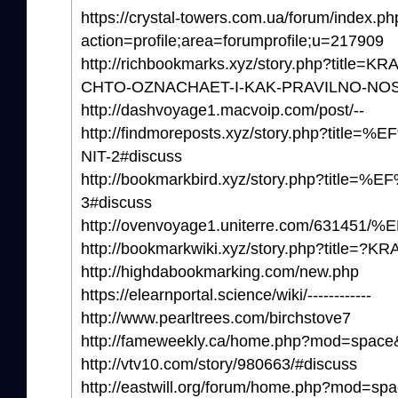
https://crystal-towers.com.ua/forum/index.ph
action=profile;area=forumprofile;u=217909
http://richbookmarks.xyz/story.php?title
CHTO-OZNACHAET-I-KAK-PRAVILNO-NOSI
http://dashvoyage1.macvoip.com/post/--
http://findmoreposts.xyz/story.php?tit
NIT-2#discuss
http://bookmarkbird.xyz/story.php?title
3#discuss
http://ovenvoyage1.uniterre.co
http://bookmarkwiki.xyz/story.php?title=?
http://highdabookmarking.com/new.php
https://elearnportal.science/wiki/------------
http://www.pearltrees.com/birchstove7
http://fameweekly.ca/home.php?mod=spac
http://vtv10.com/story/980663/#discuss
http://eastwill.org/forum/home.php?mod=s