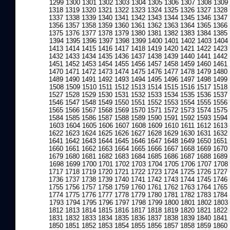
1299
1300
1301
1302
1303
1304
1305
1306
1307
1308
1309
1318
1319
1320
1321
1322
1323
1324
1325
1326
1327
1328
1337
1338
1339
1340
1341
1342
1343
1344
1345
1346
1347
1356
1357
1358
1359
1360
1361
1362
1363
1364
1365
1366
1375
1376
1377
1378
1379
1380
1381
1382
1383
1384
1385
1394
1395
1396
1397
1398
1399
1400
1401
1402
1403
1404
1413
1414
1415
1416
1417
1418
1419
1420
1421
1422
1423
1432
1433
1434
1435
1436
1437
1438
1439
1440
1441
1442
1451
1452
1453
1454
1455
1456
1457
1458
1459
1460
1461
1470
1471
1472
1473
1474
1475
1476
1477
1478
1479
1480
1489
1490
1491
1492
1493
1494
1495
1496
1497
1498
1499
1508
1509
1510
1511
1512
1513
1514
1515
1516
1517
1518
1527
1528
1529
1530
1531
1532
1533
1534
1535
1536
1537
1546
1547
1548
1549
1550
1551
1552
1553
1554
1555
1556
1565
1566
1567
1568
1569
1570
1571
1572
1573
1574
1575
1584
1585
1586
1587
1588
1589
1590
1591
1592
1593
1594
1603
1604
1605
1606
1607
1608
1609
1610
1611
1612
1613
1622
1623
1624
1625
1626
1627
1628
1629
1630
1631
1632
1641
1642
1643
1644
1645
1646
1647
1648
1649
1650
1651
1660
1661
1662
1663
1664
1665
1666
1667
1668
1669
1670
1679
1680
1681
1682
1683
1684
1685
1686
1687
1688
1689
1698
1699
1700
1701
1702
1703
1704
1705
1706
1707
1708
1717
1718
1719
1720
1721
1722
1723
1724
1725
1726
1727
1736
1737
1738
1739
1740
1741
1742
1743
1744
1745
1746
1755
1756
1757
1758
1759
1760
1761
1762
1763
1764
1765
1774
1775
1776
1777
1778
1779
1780
1781
1782
1783
1784
1793
1794
1795
1796
1797
1798
1799
1800
1801
1802
1803
1812
1813
1814
1815
1816
1817
1818
1819
1820
1821
1822
1831
1832
1833
1834
1835
1836
1837
1838
1839
1840
1841
1850
1851
1852
1853
1854
1855
1856
1857
1858
1859
1860