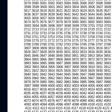
3579
3580
3581
3582
3583
3584
3585
3586
3587
3588
3589
3598
3599
3600
3601
3602
3603
3604
3605
3606
3607
3608
3617
3618
3619
3620
3621
3622
3623
3624
3625
3626
3627
3636
3637
3638
3639
3640
3641
3642
3643
3644
3645
3646
3655
3656
3657
3658
3659
3660
3661
3662
3663
3664
3665
3674
3675
3676
3677
3678
3679
3680
3681
3682
3683
3684
3693
3694
3695
3696
3697
3698
3699
3700
3701
3702
3703
3712
3713
3714
3715
3716
3717
3718
3719
3720
3721
3722
3731
3732
3733
3734
3735
3736
3737
3738
3739
3740
3741
3750
3751
3752
3753
3754
3755
3756
3757
3758
3759
3760
3769
3770
3771
3772
3773
3774
3775
3776
3777
3778
3779
3788
3789
3790
3791
3792
3793
3794
3795
3796
3797
3798
3807
3808
3809
3810
3811
3812
3813
3814
3815
3816
3817
3826
3827
3828
3829
3830
3831
3832
3833
3834
3835
3836
3845
3846
3847
3848
3849
3850
3851
3852
3853
3854
3855
3864
3865
3866
3867
3868
3869
3870
3871
3872
3873
3874
3883
3884
3885
3886
3887
3888
3889
3890
3891
3892
3893
3902
3903
3904
3905
3906
3907
3908
3909
3910
3911
3912
3921
3922
3923
3924
3925
3926
3927
3928
3929
3930
3931
3940
3941
3942
3943
3944
3945
3946
3947
3948
3949
3950
3959
3960
3961
3962
3963
3964
3965
3966
3967
3968
3969
3978
3979
3980
3981
3982
3983
3984
3985
3986
3987
3988
3997
3998
3999
4000
4001
4002
4003
4004
4005
4006
4007
4016
4017
4018
4019
4020
4021
4022
4023
4024
4025
4026
4035
4036
4037
4038
4039
4040
4041
4042
4043
4044
4045
4054
4055
4056
4057
4058
4059
4060
4061
4062
4063
4064
4073
4074
4075
4076
4077
4078
4079
4080
4081
4082
4083
4092
4093
4094
4095
4096
4097
4098
4099
4100
4101
4102
4111
4112
4113
4114
4115
4116
4117
4118
4119
4120
4121
4130
4131
4132
4133
4134
4135
4136
4137
4138
4139
4140