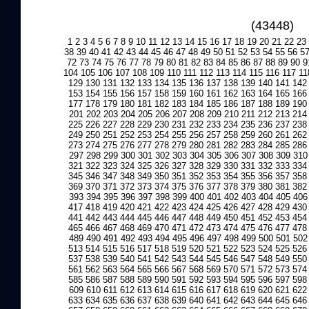
(43448)
1
2
3
4
5
6
7
8
9
10
11
12
13
14
15
16
17
18
19
20
21
22
23
38
39
40
41
42
43
44
45
46
47
48
49
50
51
52
53
54
55
56
5
72
73
74
75
76
77
78
79
80
81
82
83
84
85
86
87
88
89
90
9
104
105
106
107
108
109
110
111
112
113
114
115
116
117
11
129
130
131
132
133
134
135
136
137
138
139
140
141
142
153
154
155
156
157
158
159
160
161
162
163
164
165
166
177
178
179
180
181
182
183
184
185
186
187
188
189
190
201
202
203
204
205
206
207
208
209
210
211
212
213
214
225
226
227
228
229
230
231
232
233
234
235
236
237
238
249
250
251
252
253
254
255
256
257
258
259
260
261
262
273
274
275
276
277
278
279
280
281
282
283
284
285
286
297
298
299
300
301
302
303
304
305
306
307
308
309
310
321
322
323
324
325
326
327
328
329
330
331
332
333
334
345
346
347
348
349
350
351
352
353
354
355
356
357
358
369
370
371
372
373
374
375
376
377
378
379
380
381
382
393
394
395
396
397
398
399
400
401
402
403
404
405
406
417
418
419
420
421
422
423
424
425
426
427
428
429
430
441
442
443
444
445
446
447
448
449
450
451
452
453
454
465
466
467
468
469
470
471
472
473
474
475
476
477
478
489
490
491
492
493
494
495
496
497
498
499
500
501
502
513
514
515
516
517
518
519
520
521
522
523
524
525
526
537
538
539
540
541
542
543
544
545
546
547
548
549
550
561
562
563
564
565
566
567
568
569
570
571
572
573
574
585
586
587
588
589
590
591
592
593
594
595
596
597
598
609
610
611
612
613
614
615
616
617
618
619
620
621
622
633
634
635
636
637
638
639
640
641
642
643
644
645
646