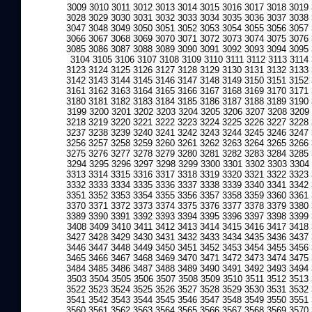
3009
3010
3011
3012
3013
3014
3015
3016
3017
3018
3019
3028
3029
3030
3031
3032
3033
3034
3035
3036
3037
3038
3047
3048
3049
3050
3051
3052
3053
3054
3055
3056
3057
3066
3067
3068
3069
3070
3071
3072
3073
3074
3075
3076
3085
3086
3087
3088
3089
3090
3091
3092
3093
3094
3095
3104
3105
3106
3107
3108
3109
3110
3111
3112
3113
3114
3123
3124
3125
3126
3127
3128
3129
3130
3131
3132
3133
3142
3143
3144
3145
3146
3147
3148
3149
3150
3151
3152
3161
3162
3163
3164
3165
3166
3167
3168
3169
3170
3171
3180
3181
3182
3183
3184
3185
3186
3187
3188
3189
3190
3199
3200
3201
3202
3203
3204
3205
3206
3207
3208
3209
3218
3219
3220
3221
3222
3223
3224
3225
3226
3227
3228
3237
3238
3239
3240
3241
3242
3243
3244
3245
3246
3247
3256
3257
3258
3259
3260
3261
3262
3263
3264
3265
3266
3275
3276
3277
3278
3279
3280
3281
3282
3283
3284
3285
3294
3295
3296
3297
3298
3299
3300
3301
3302
3303
3304
3313
3314
3315
3316
3317
3318
3319
3320
3321
3322
3323
3332
3333
3334
3335
3336
3337
3338
3339
3340
3341
3342
3351
3352
3353
3354
3355
3356
3357
3358
3359
3360
3361
3370
3371
3372
3373
3374
3375
3376
3377
3378
3379
3380
3389
3390
3391
3392
3393
3394
3395
3396
3397
3398
3399
3408
3409
3410
3411
3412
3413
3414
3415
3416
3417
3418
3427
3428
3429
3430
3431
3432
3433
3434
3435
3436
3437
3446
3447
3448
3449
3450
3451
3452
3453
3454
3455
3456
3465
3466
3467
3468
3469
3470
3471
3472
3473
3474
3475
3484
3485
3486
3487
3488
3489
3490
3491
3492
3493
3494
3503
3504
3505
3506
3507
3508
3509
3510
3511
3512
3513
3522
3523
3524
3525
3526
3527
3528
3529
3530
3531
3532
3541
3542
3543
3544
3545
3546
3547
3548
3549
3550
3551
3560
3561
3562
3563
3564
3565
3566
3567
3568
3569
3570