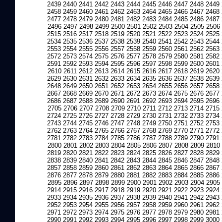
2439
2440
2441
2442
2443
2444
2445
2446
2447
2448
2449
2458
2459
2460
2461
2462
2463
2464
2465
2466
2467
2468
2477
2478
2479
2480
2481
2482
2483
2484
2485
2486
2487
2496
2497
2498
2499
2500
2501
2502
2503
2504
2505
2506
2515
2516
2517
2518
2519
2520
2521
2522
2523
2524
2525
2534
2535
2536
2537
2538
2539
2540
2541
2542
2543
2544
2553
2554
2555
2556
2557
2558
2559
2560
2561
2562
2563
2572
2573
2574
2575
2576
2577
2578
2579
2580
2581
2582
2591
2592
2593
2594
2595
2596
2597
2598
2599
2600
2601
2610
2611
2612
2613
2614
2615
2616
2617
2618
2619
2620
2629
2630
2631
2632
2633
2634
2635
2636
2637
2638
2639
2648
2649
2650
2651
2652
2653
2654
2655
2656
2657
2658
2667
2668
2669
2670
2671
2672
2673
2674
2675
2676
2677
2686
2687
2688
2689
2690
2691
2692
2693
2694
2695
2696
2705
2706
2707
2708
2709
2710
2711
2712
2713
2714
2715
2724
2725
2726
2727
2728
2729
2730
2731
2732
2733
2734
2743
2744
2745
2746
2747
2748
2749
2750
2751
2752
2753
2762
2763
2764
2765
2766
2767
2768
2769
2770
2771
2772
2781
2782
2783
2784
2785
2786
2787
2788
2789
2790
2791
2800
2801
2802
2803
2804
2805
2806
2807
2808
2809
2810
2819
2820
2821
2822
2823
2824
2825
2826
2827
2828
2829
2838
2839
2840
2841
2842
2843
2844
2845
2846
2847
2848
2857
2858
2859
2860
2861
2862
2863
2864
2865
2866
2867
2876
2877
2878
2879
2880
2881
2882
2883
2884
2885
2886
2895
2896
2897
2898
2899
2900
2901
2902
2903
2904
2905
2914
2915
2916
2917
2918
2919
2920
2921
2922
2923
2924
2933
2934
2935
2936
2937
2938
2939
2940
2941
2942
2943
2952
2953
2954
2955
2956
2957
2958
2959
2960
2961
2962
2971
2972
2973
2974
2975
2976
2977
2978
2979
2980
2981
2990
2991
2992
2993
2994
2995
2996
2997
2998
2999
3000