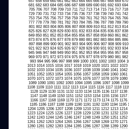
657
658
659
660
661
662
663
664
665
666
667
668
669
670
681
682
683
684
685
686
687
688
689
690
691
692
693
694
705
706
707
708
709
710
711
712
713
714
715
716
717
718
729
730
731
732
733
734
735
736
737
738
739
740
741
742
753
754
755
756
757
758
759
760
761
762
763
764
765
766
777
778
779
780
781
782
783
784
785
786
787
788
789
790
801
802
803
804
805
806
807
808
809
810
811
812
813
814
825
826
827
828
829
830
831
832
833
834
835
836
837
838
849
850
851
852
853
854
855
856
857
858
859
860
861
862
873
874
875
876
877
878
879
880
881
882
883
884
885
886
897
898
899
900
901
902
903
904
905
906
907
908
909
910
921
922
923
924
925
926
927
928
929
930
931
932
933
934
945
946
947
948
949
950
951
952
953
954
955
956
957
958
969
970
971
972
973
974
975
976
977
978
979
980
981
982
993
994
995
996
997
998
999
1000
1001
1002
1003
1004
1
1013
1014
1015
1016
1017
1018
1019
1020
1021
1022
1023
1032
1033
1034
1035
1036
1037
1038
1039
1040
1041
1042
1051
1052
1053
1054
1055
1056
1057
1058
1059
1060
1061
1070
1071
1072
1073
1074
1075
1076
1077
1078
1079
1080
1089
1090
1091
1092
1093
1094
1095
1096
1097
1098
1099
1108
1109
1110
1111
1112
1113
1114
1115
1116
1117
1118
111
1128
1129
1130
1131
1132
1133
1134
1135
1136
1137
1138
1147
1148
1149
1150
1151
1152
1153
1154
1155
1156
1157
1166
1167
1168
1169
1170
1171
1172
1173
1174
1175
1176
1185
1186
1187
1188
1189
1190
1191
1192
1193
1194
1195
1204
1205
1206
1207
1208
1209
1210
1211
1212
1213
1214
1223
1224
1225
1226
1227
1228
1229
1230
1231
1232
1233
1242
1243
1244
1245
1246
1247
1248
1249
1250
1251
1252
1261
1262
1263
1264
1265
1266
1267
1268
1269
1270
1271
1280
1281
1282
1283
1284
1285
1286
1287
1288
1289
1290