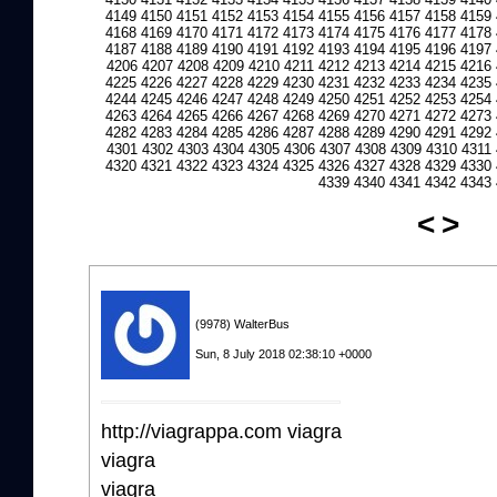
4149
4150
4151
4152
4153
4154
4155
4156
4157
4158
4159
4168
4169
4170
4171
4172
4173
4174
4175
4176
4177
4178
4187
4188
4189
4190
4191
4192
4193
4194
4195
4196
4197
4206
4207
4208
4209
4210
4211
4212
4213
4214
4215
4216
4225
4226
4227
4228
4229
4230
4231
4232
4233
4234
4235
4244
4245
4246
4247
4248
4249
4250
4251
4252
4253
4254
4263
4264
4265
4266
4267
4268
4269
4270
4271
4272
4273
4282
4283
4284
4285
4286
4287
4288
4289
4290
4291
4292
4301
4302
4303
4304
4305
4306
4307
4308
4309
4310
4311
4320
4321
4322
4323
4324
4325
4326
4327
4328
4329
4330
4339
4340
4341
4342
4343
<
>
(9978) WalterBus
Sun, 8 July 2018 02:38:10 +0000
http://viagrappa.com viagra
viagra
viagra