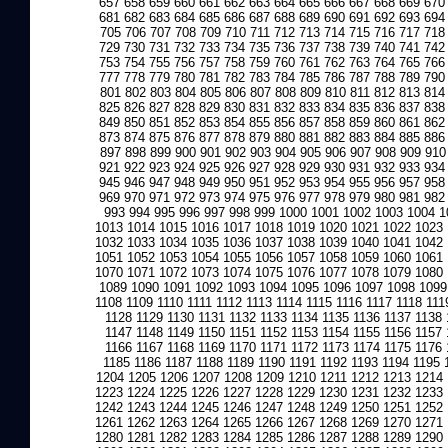
657
658
659
660
661
662
663
664
665
666
667
668
669
670
681
682
683
684
685
686
687
688
689
690
691
692
693
694
705
706
707
708
709
710
711
712
713
714
715
716
717
718
729
730
731
732
733
734
735
736
737
738
739
740
741
742
753
754
755
756
757
758
759
760
761
762
763
764
765
766
777
778
779
780
781
782
783
784
785
786
787
788
789
790
801
802
803
804
805
806
807
808
809
810
811
812
813
814
825
826
827
828
829
830
831
832
833
834
835
836
837
838
849
850
851
852
853
854
855
856
857
858
859
860
861
862
873
874
875
876
877
878
879
880
881
882
883
884
885
886
897
898
899
900
901
902
903
904
905
906
907
908
909
910
921
922
923
924
925
926
927
928
929
930
931
932
933
934
945
946
947
948
949
950
951
952
953
954
955
956
957
958
969
970
971
972
973
974
975
976
977
978
979
980
981
982
993
994
995
996
997
998
999
1000
1001
1002
1003
1004
1
1013
1014
1015
1016
1017
1018
1019
1020
1021
1022
1023
1032
1033
1034
1035
1036
1037
1038
1039
1040
1041
1042
1051
1052
1053
1054
1055
1056
1057
1058
1059
1060
1061
1070
1071
1072
1073
1074
1075
1076
1077
1078
1079
1080
1089
1090
1091
1092
1093
1094
1095
1096
1097
1098
1099
1108
1109
1110
1111
1112
1113
1114
1115
1116
1117
1118
111
1128
1129
1130
1131
1132
1133
1134
1135
1136
1137
1138
1147
1148
1149
1150
1151
1152
1153
1154
1155
1156
1157
1166
1167
1168
1169
1170
1171
1172
1173
1174
1175
1176
1185
1186
1187
1188
1189
1190
1191
1192
1193
1194
1195
1204
1205
1206
1207
1208
1209
1210
1211
1212
1213
1214
1223
1224
1225
1226
1227
1228
1229
1230
1231
1232
1233
1242
1243
1244
1245
1246
1247
1248
1249
1250
1251
1252
1261
1262
1263
1264
1265
1266
1267
1268
1269
1270
1271
1280
1281
1282
1283
1284
1285
1286
1287
1288
1289
1290