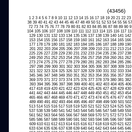
(43456)
1
2
3
4
5
6
7
8
9
10
11
12
13
14
15
16
17
18
19
20
21
22
23
38
39
40
41
42
43
44
45
46
47
48
49
50
51
52
53
54
55
56
5
72
73
74
75
76
77
78
79
80
81
82
83
84
85
86
87
88
89
90
9
104
105
106
107
108
109
110
111
112
113
114
115
116
117
11
129
130
131
132
133
134
135
136
137
138
139
140
141
142
153
154
155
156
157
158
159
160
161
162
163
164
165
166
177
178
179
180
181
182
183
184
185
186
187
188
189
190
201
202
203
204
205
206
207
208
209
210
211
212
213
214
225
226
227
228
229
230
231
232
233
234
235
236
237
238
249
250
251
252
253
254
255
256
257
258
259
260
261
262
273
274
275
276
277
278
279
280
281
282
283
284
285
286
297
298
299
300
301
302
303
304
305
306
307
308
309
310
321
322
323
324
325
326
327
328
329
330
331
332
333
334
345
346
347
348
349
350
351
352
353
354
355
356
357
358
369
370
371
372
373
374
375
376
377
378
379
380
381
382
393
394
395
396
397
398
399
400
401
402
403
404
405
406
417
418
419
420
421
422
423
424
425
426
427
428
429
430
441
442
443
444
445
446
447
448
449
450
451
452
453
454
465
466
467
468
469
470
471
472
473
474
475
476
477
478
489
490
491
492
493
494
495
496
497
498
499
500
501
502
513
514
515
516
517
518
519
520
521
522
523
524
525
526
537
538
539
540
541
542
543
544
545
546
547
548
549
550
561
562
563
564
565
566
567
568
569
570
571
572
573
574
585
586
587
588
589
590
591
592
593
594
595
596
597
598
609
610
611
612
613
614
615
616
617
618
619
620
621
622
633
634
635
636
637
638
639
640
641
642
643
644
645
646