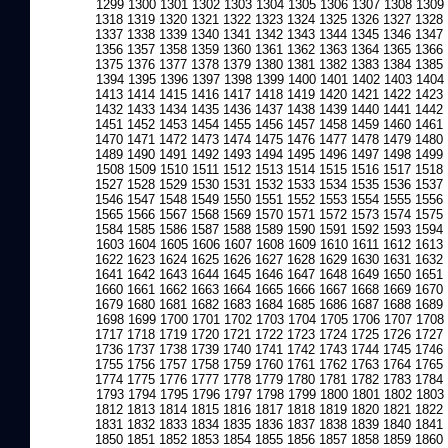
1299
1300
1301
1302
1303
1304
1305
1306
1307
1308
1309
1318
1319
1320
1321
1322
1323
1324
1325
1326
1327
1328
1337
1338
1339
1340
1341
1342
1343
1344
1345
1346
1347
1356
1357
1358
1359
1360
1361
1362
1363
1364
1365
1366
1375
1376
1377
1378
1379
1380
1381
1382
1383
1384
1385
1394
1395
1396
1397
1398
1399
1400
1401
1402
1403
1404
1413
1414
1415
1416
1417
1418
1419
1420
1421
1422
1423
1432
1433
1434
1435
1436
1437
1438
1439
1440
1441
1442
1451
1452
1453
1454
1455
1456
1457
1458
1459
1460
1461
1470
1471
1472
1473
1474
1475
1476
1477
1478
1479
1480
1489
1490
1491
1492
1493
1494
1495
1496
1497
1498
1499
1508
1509
1510
1511
1512
1513
1514
1515
1516
1517
1518
1527
1528
1529
1530
1531
1532
1533
1534
1535
1536
1537
1546
1547
1548
1549
1550
1551
1552
1553
1554
1555
1556
1565
1566
1567
1568
1569
1570
1571
1572
1573
1574
1575
1584
1585
1586
1587
1588
1589
1590
1591
1592
1593
1594
1603
1604
1605
1606
1607
1608
1609
1610
1611
1612
1613
1622
1623
1624
1625
1626
1627
1628
1629
1630
1631
1632
1641
1642
1643
1644
1645
1646
1647
1648
1649
1650
1651
1660
1661
1662
1663
1664
1665
1666
1667
1668
1669
1670
1679
1680
1681
1682
1683
1684
1685
1686
1687
1688
1689
1698
1699
1700
1701
1702
1703
1704
1705
1706
1707
1708
1717
1718
1719
1720
1721
1722
1723
1724
1725
1726
1727
1736
1737
1738
1739
1740
1741
1742
1743
1744
1745
1746
1755
1756
1757
1758
1759
1760
1761
1762
1763
1764
1765
1774
1775
1776
1777
1778
1779
1780
1781
1782
1783
1784
1793
1794
1795
1796
1797
1798
1799
1800
1801
1802
1803
1812
1813
1814
1815
1816
1817
1818
1819
1820
1821
1822
1831
1832
1833
1834
1835
1836
1837
1838
1839
1840
1841
1850
1851
1852
1853
1854
1855
1856
1857
1858
1859
1860