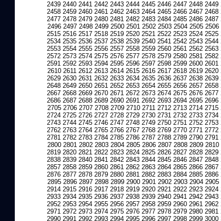
2439
2440
2441
2442
2443
2444
2445
2446
2447
2448
2449
2458
2459
2460
2461
2462
2463
2464
2465
2466
2467
2468
2477
2478
2479
2480
2481
2482
2483
2484
2485
2486
2487
2496
2497
2498
2499
2500
2501
2502
2503
2504
2505
2506
2515
2516
2517
2518
2519
2520
2521
2522
2523
2524
2525
2534
2535
2536
2537
2538
2539
2540
2541
2542
2543
2544
2553
2554
2555
2556
2557
2558
2559
2560
2561
2562
2563
2572
2573
2574
2575
2576
2577
2578
2579
2580
2581
2582
2591
2592
2593
2594
2595
2596
2597
2598
2599
2600
2601
2610
2611
2612
2613
2614
2615
2616
2617
2618
2619
2620
2629
2630
2631
2632
2633
2634
2635
2636
2637
2638
2639
2648
2649
2650
2651
2652
2653
2654
2655
2656
2657
2658
2667
2668
2669
2670
2671
2672
2673
2674
2675
2676
2677
2686
2687
2688
2689
2690
2691
2692
2693
2694
2695
2696
2705
2706
2707
2708
2709
2710
2711
2712
2713
2714
2715
2724
2725
2726
2727
2728
2729
2730
2731
2732
2733
2734
2743
2744
2745
2746
2747
2748
2749
2750
2751
2752
2753
2762
2763
2764
2765
2766
2767
2768
2769
2770
2771
2772
2781
2782
2783
2784
2785
2786
2787
2788
2789
2790
2791
2800
2801
2802
2803
2804
2805
2806
2807
2808
2809
2810
2819
2820
2821
2822
2823
2824
2825
2826
2827
2828
2829
2838
2839
2840
2841
2842
2843
2844
2845
2846
2847
2848
2857
2858
2859
2860
2861
2862
2863
2864
2865
2866
2867
2876
2877
2878
2879
2880
2881
2882
2883
2884
2885
2886
2895
2896
2897
2898
2899
2900
2901
2902
2903
2904
2905
2914
2915
2916
2917
2918
2919
2920
2921
2922
2923
2924
2933
2934
2935
2936
2937
2938
2939
2940
2941
2942
2943
2952
2953
2954
2955
2956
2957
2958
2959
2960
2961
2962
2971
2972
2973
2974
2975
2976
2977
2978
2979
2980
2981
2990
2991
2992
2993
2994
2995
2996
2997
2998
2999
3000