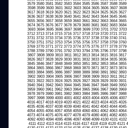
3579
3580
3581
3582
3583
3584
3585
3586
3587
3588
3589
3598
3599
3600
3601
3602
3603
3604
3605
3606
3607
3608
3617
3618
3619
3620
3621
3622
3623
3624
3625
3626
3627
3636
3637
3638
3639
3640
3641
3642
3643
3644
3645
3646
3655
3656
3657
3658
3659
3660
3661
3662
3663
3664
3665
3674
3675
3676
3677
3678
3679
3680
3681
3682
3683
3684
3693
3694
3695
3696
3697
3698
3699
3700
3701
3702
3703
3712
3713
3714
3715
3716
3717
3718
3719
3720
3721
3722
3731
3732
3733
3734
3735
3736
3737
3738
3739
3740
3741
3750
3751
3752
3753
3754
3755
3756
3757
3758
3759
3760
3769
3770
3771
3772
3773
3774
3775
3776
3777
3778
3779
3788
3789
3790
3791
3792
3793
3794
3795
3796
3797
3798
3807
3808
3809
3810
3811
3812
3813
3814
3815
3816
3817
3826
3827
3828
3829
3830
3831
3832
3833
3834
3835
3836
3845
3846
3847
3848
3849
3850
3851
3852
3853
3854
3855
3864
3865
3866
3867
3868
3869
3870
3871
3872
3873
3874
3883
3884
3885
3886
3887
3888
3889
3890
3891
3892
3893
3902
3903
3904
3905
3906
3907
3908
3909
3910
3911
3912
3921
3922
3923
3924
3925
3926
3927
3928
3929
3930
3931
3940
3941
3942
3943
3944
3945
3946
3947
3948
3949
3950
3959
3960
3961
3962
3963
3964
3965
3966
3967
3968
3969
3978
3979
3980
3981
3982
3983
3984
3985
3986
3987
3988
3997
3998
3999
4000
4001
4002
4003
4004
4005
4006
4007
4016
4017
4018
4019
4020
4021
4022
4023
4024
4025
4026
4035
4036
4037
4038
4039
4040
4041
4042
4043
4044
4045
4054
4055
4056
4057
4058
4059
4060
4061
4062
4063
4064
4073
4074
4075
4076
4077
4078
4079
4080
4081
4082
4083
4092
4093
4094
4095
4096
4097
4098
4099
4100
4101
4102
4111
4112
4113
4114
4115
4116
4117
4118
4119
4120
4121
4130
4131
4132
4133
4134
4135
4136
4137
4138
4139
4140