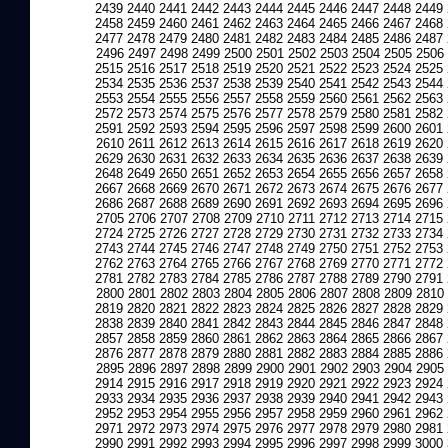
2439
2440
2441
2442
2443
2444
2445
2446
2447
2448
2449
2458
2459
2460
2461
2462
2463
2464
2465
2466
2467
2468
2477
2478
2479
2480
2481
2482
2483
2484
2485
2486
2487
2496
2497
2498
2499
2500
2501
2502
2503
2504
2505
2506
2515
2516
2517
2518
2519
2520
2521
2522
2523
2524
2525
2534
2535
2536
2537
2538
2539
2540
2541
2542
2543
2544
2553
2554
2555
2556
2557
2558
2559
2560
2561
2562
2563
2572
2573
2574
2575
2576
2577
2578
2579
2580
2581
2582
2591
2592
2593
2594
2595
2596
2597
2598
2599
2600
2601
2610
2611
2612
2613
2614
2615
2616
2617
2618
2619
2620
2629
2630
2631
2632
2633
2634
2635
2636
2637
2638
2639
2648
2649
2650
2651
2652
2653
2654
2655
2656
2657
2658
2667
2668
2669
2670
2671
2672
2673
2674
2675
2676
2677
2686
2687
2688
2689
2690
2691
2692
2693
2694
2695
2696
2705
2706
2707
2708
2709
2710
2711
2712
2713
2714
2715
2724
2725
2726
2727
2728
2729
2730
2731
2732
2733
2734
2743
2744
2745
2746
2747
2748
2749
2750
2751
2752
2753
2762
2763
2764
2765
2766
2767
2768
2769
2770
2771
2772
2781
2782
2783
2784
2785
2786
2787
2788
2789
2790
2791
2800
2801
2802
2803
2804
2805
2806
2807
2808
2809
2810
2819
2820
2821
2822
2823
2824
2825
2826
2827
2828
2829
2838
2839
2840
2841
2842
2843
2844
2845
2846
2847
2848
2857
2858
2859
2860
2861
2862
2863
2864
2865
2866
2867
2876
2877
2878
2879
2880
2881
2882
2883
2884
2885
2886
2895
2896
2897
2898
2899
2900
2901
2902
2903
2904
2905
2914
2915
2916
2917
2918
2919
2920
2921
2922
2923
2924
2933
2934
2935
2936
2937
2938
2939
2940
2941
2942
2943
2952
2953
2954
2955
2956
2957
2958
2959
2960
2961
2962
2971
2972
2973
2974
2975
2976
2977
2978
2979
2980
2981
2990
2991
2992
2993
2994
2995
2996
2997
2998
2999
3000