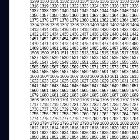
1299
1300
1301
1302
1303
1304
1305
1306
1307
1308
1309
1318
1319
1320
1321
1322
1323
1324
1325
1326
1327
1328
1337
1338
1339
1340
1341
1342
1343
1344
1345
1346
1347
1356
1357
1358
1359
1360
1361
1362
1363
1364
1365
1366
1375
1376
1377
1378
1379
1380
1381
1382
1383
1384
1385
1394
1395
1396
1397
1398
1399
1400
1401
1402
1403
1404
1413
1414
1415
1416
1417
1418
1419
1420
1421
1422
1423
1432
1433
1434
1435
1436
1437
1438
1439
1440
1441
1442
1451
1452
1453
1454
1455
1456
1457
1458
1459
1460
1461
1470
1471
1472
1473
1474
1475
1476
1477
1478
1479
1480
1489
1490
1491
1492
1493
1494
1495
1496
1497
1498
1499
1508
1509
1510
1511
1512
1513
1514
1515
1516
1517
1518
1527
1528
1529
1530
1531
1532
1533
1534
1535
1536
1537
1546
1547
1548
1549
1550
1551
1552
1553
1554
1555
1556
1565
1566
1567
1568
1569
1570
1571
1572
1573
1574
1575
1584
1585
1586
1587
1588
1589
1590
1591
1592
1593
1594
1603
1604
1605
1606
1607
1608
1609
1610
1611
1612
1613
1622
1623
1624
1625
1626
1627
1628
1629
1630
1631
1632
1641
1642
1643
1644
1645
1646
1647
1648
1649
1650
1651
1660
1661
1662
1663
1664
1665
1666
1667
1668
1669
1670
1679
1680
1681
1682
1683
1684
1685
1686
1687
1688
1689
1698
1699
1700
1701
1702
1703
1704
1705
1706
1707
1708
1717
1718
1719
1720
1721
1722
1723
1724
1725
1726
1727
1736
1737
1738
1739
1740
1741
1742
1743
1744
1745
1746
1755
1756
1757
1758
1759
1760
1761
1762
1763
1764
1765
1774
1775
1776
1777
1778
1779
1780
1781
1782
1783
1784
1793
1794
1795
1796
1797
1798
1799
1800
1801
1802
1803
1812
1813
1814
1815
1816
1817
1818
1819
1820
1821
1822
1831
1832
1833
1834
1835
1836
1837
1838
1839
1840
1841
1850
1851
1852
1853
1854
1855
1856
1857
1858
1859
1860