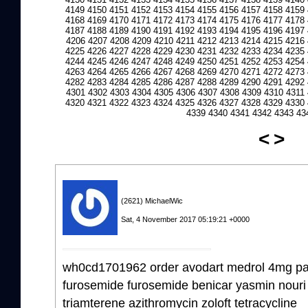
4149
4150
4151
4152
4153
4154
4155
4156
4157
4158
4159
4168
4169
4170
4171
4172
4173
4174
4175
4176
4177
4178
4187
4188
4189
4190
4191
4192
4193
4194
4195
4196
4197
4206
4207
4208
4209
4210
4211
4212
4213
4214
4215
4216
4225
4226
4227
4228
4229
4230
4231
4232
4233
4234
4235
4244
4245
4246
4247
4248
4249
4250
4251
4252
4253
4254
4263
4264
4265
4266
4267
4268
4269
4270
4271
4272
4273
4282
4283
4284
4285
4286
4287
4288
4289
4290
4291
4292
4301
4302
4303
4304
4305
4306
4307
4308
4309
4310
4311
4320
4321
4322
4323
4324
4325
4326
4327
4328
4329
4330
4339
4340
4341
4342
4343
43
<
>
(2621) MichaelWic
Sat, 4 November 2017 05:19:21 +0000
wh0cd1701962 order avodart medrol 4mg pak 
furosemide furosemide benicar yasmin nouri c
triamterene azithromycin zoloft tetracycline