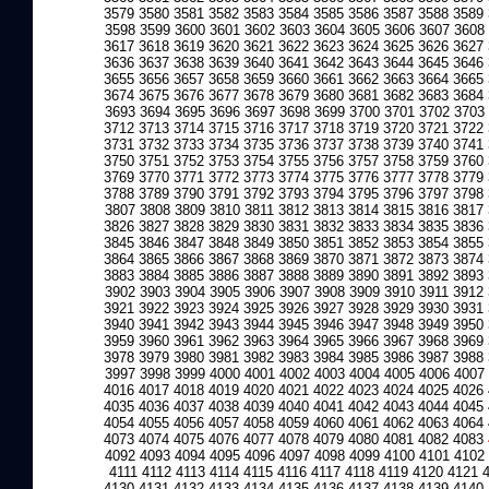
3579
3580
3581
3582
3583
3584
3585
3586
3587
3588
3589
3598
3599
3600
3601
3602
3603
3604
3605
3606
3607
3608
3617
3618
3619
3620
3621
3622
3623
3624
3625
3626
3627
3636
3637
3638
3639
3640
3641
3642
3643
3644
3645
3646
3655
3656
3657
3658
3659
3660
3661
3662
3663
3664
3665
3674
3675
3676
3677
3678
3679
3680
3681
3682
3683
3684
3693
3694
3695
3696
3697
3698
3699
3700
3701
3702
3703
3712
3713
3714
3715
3716
3717
3718
3719
3720
3721
3722
3731
3732
3733
3734
3735
3736
3737
3738
3739
3740
3741
3750
3751
3752
3753
3754
3755
3756
3757
3758
3759
3760
3769
3770
3771
3772
3773
3774
3775
3776
3777
3778
3779
3788
3789
3790
3791
3792
3793
3794
3795
3796
3797
3798
3807
3808
3809
3810
3811
3812
3813
3814
3815
3816
3817
3826
3827
3828
3829
3830
3831
3832
3833
3834
3835
3836
3845
3846
3847
3848
3849
3850
3851
3852
3853
3854
3855
3864
3865
3866
3867
3868
3869
3870
3871
3872
3873
3874
3883
3884
3885
3886
3887
3888
3889
3890
3891
3892
3893
3902
3903
3904
3905
3906
3907
3908
3909
3910
3911
3912
3921
3922
3923
3924
3925
3926
3927
3928
3929
3930
3931
3940
3941
3942
3943
3944
3945
3946
3947
3948
3949
3950
3959
3960
3961
3962
3963
3964
3965
3966
3967
3968
3969
3978
3979
3980
3981
3982
3983
3984
3985
3986
3987
3988
3997
3998
3999
4000
4001
4002
4003
4004
4005
4006
4007
4016
4017
4018
4019
4020
4021
4022
4023
4024
4025
4026
4035
4036
4037
4038
4039
4040
4041
4042
4043
4044
4045
4054
4055
4056
4057
4058
4059
4060
4061
4062
4063
4064
4073
4074
4075
4076
4077
4078
4079
4080
4081
4082
4083
4092
4093
4094
4095
4096
4097
4098
4099
4100
4101
4102
4111
4112
4113
4114
4115
4116
4117
4118
4119
4120
4121
4130
4131
4132
4133
4134
4135
4136
4137
4138
4139
4140