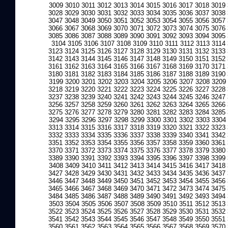
3009
3010
3011
3012
3013
3014
3015
3016
3017
3018
3019
3028
3029
3030
3031
3032
3033
3034
3035
3036
3037
3038
3047
3048
3049
3050
3051
3052
3053
3054
3055
3056
3057
3066
3067
3068
3069
3070
3071
3072
3073
3074
3075
3076
3085
3086
3087
3088
3089
3090
3091
3092
3093
3094
3095
3104
3105
3106
3107
3108
3109
3110
3111
3112
3113
3114
3123
3124
3125
3126
3127
3128
3129
3130
3131
3132
3133
3142
3143
3144
3145
3146
3147
3148
3149
3150
3151
3152
3161
3162
3163
3164
3165
3166
3167
3168
3169
3170
3171
3180
3181
3182
3183
3184
3185
3186
3187
3188
3189
3190
3199
3200
3201
3202
3203
3204
3205
3206
3207
3208
3209
3218
3219
3220
3221
3222
3223
3224
3225
3226
3227
3228
3237
3238
3239
3240
3241
3242
3243
3244
3245
3246
3247
3256
3257
3258
3259
3260
3261
3262
3263
3264
3265
3266
3275
3276
3277
3278
3279
3280
3281
3282
3283
3284
3285
3294
3295
3296
3297
3298
3299
3300
3301
3302
3303
3304
3313
3314
3315
3316
3317
3318
3319
3320
3321
3322
3323
3332
3333
3334
3335
3336
3337
3338
3339
3340
3341
3342
3351
3352
3353
3354
3355
3356
3357
3358
3359
3360
3361
3370
3371
3372
3373
3374
3375
3376
3377
3378
3379
3380
3389
3390
3391
3392
3393
3394
3395
3396
3397
3398
3399
3408
3409
3410
3411
3412
3413
3414
3415
3416
3417
3418
3427
3428
3429
3430
3431
3432
3433
3434
3435
3436
3437
3446
3447
3448
3449
3450
3451
3452
3453
3454
3455
3456
3465
3466
3467
3468
3469
3470
3471
3472
3473
3474
3475
3484
3485
3486
3487
3488
3489
3490
3491
3492
3493
3494
3503
3504
3505
3506
3507
3508
3509
3510
3511
3512
3513
3522
3523
3524
3525
3526
3527
3528
3529
3530
3531
3532
3541
3542
3543
3544
3545
3546
3547
3548
3549
3550
3551
3560
3561
3562
3563
3564
3565
3566
3567
3568
3569
3570