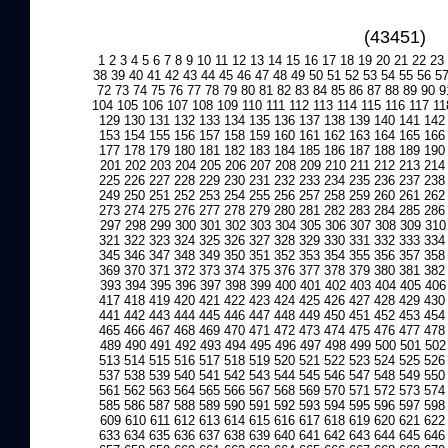
(43451)
1
2
3
4
5
6
7
8
9
10
11
12
13
14
15
16
17
18
19
20
21
22
23
38
39
40
41
42
43
44
45
46
47
48
49
50
51
52
53
54
55
56
5
72
73
74
75
76
77
78
79
80
81
82
83
84
85
86
87
88
89
90
9
104
105
106
107
108
109
110
111
112
113
114
115
116
117
11
129
130
131
132
133
134
135
136
137
138
139
140
141
142
153
154
155
156
157
158
159
160
161
162
163
164
165
166
177
178
179
180
181
182
183
184
185
186
187
188
189
190
201
202
203
204
205
206
207
208
209
210
211
212
213
214
225
226
227
228
229
230
231
232
233
234
235
236
237
238
249
250
251
252
253
254
255
256
257
258
259
260
261
262
273
274
275
276
277
278
279
280
281
282
283
284
285
286
297
298
299
300
301
302
303
304
305
306
307
308
309
310
321
322
323
324
325
326
327
328
329
330
331
332
333
334
345
346
347
348
349
350
351
352
353
354
355
356
357
358
369
370
371
372
373
374
375
376
377
378
379
380
381
382
393
394
395
396
397
398
399
400
401
402
403
404
405
406
417
418
419
420
421
422
423
424
425
426
427
428
429
430
441
442
443
444
445
446
447
448
449
450
451
452
453
454
465
466
467
468
469
470
471
472
473
474
475
476
477
478
489
490
491
492
493
494
495
496
497
498
499
500
501
502
513
514
515
516
517
518
519
520
521
522
523
524
525
526
537
538
539
540
541
542
543
544
545
546
547
548
549
550
561
562
563
564
565
566
567
568
569
570
571
572
573
574
585
586
587
588
589
590
591
592
593
594
595
596
597
598
609
610
611
612
613
614
615
616
617
618
619
620
621
622
633
634
635
636
637
638
639
640
641
642
643
644
645
646