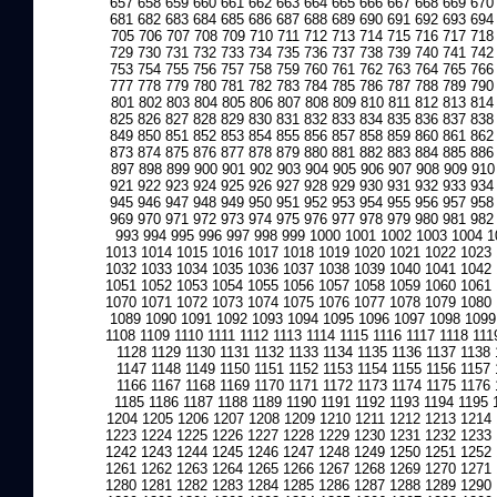
657
658
659
660
661
662
663
664
665
666
667
668
669
670
681
682
683
684
685
686
687
688
689
690
691
692
693
694
705
706
707
708
709
710
711
712
713
714
715
716
717
718
729
730
731
732
733
734
735
736
737
738
739
740
741
742
753
754
755
756
757
758
759
760
761
762
763
764
765
766
777
778
779
780
781
782
783
784
785
786
787
788
789
790
801
802
803
804
805
806
807
808
809
810
811
812
813
814
825
826
827
828
829
830
831
832
833
834
835
836
837
838
849
850
851
852
853
854
855
856
857
858
859
860
861
862
873
874
875
876
877
878
879
880
881
882
883
884
885
886
897
898
899
900
901
902
903
904
905
906
907
908
909
910
921
922
923
924
925
926
927
928
929
930
931
932
933
934
945
946
947
948
949
950
951
952
953
954
955
956
957
958
969
970
971
972
973
974
975
976
977
978
979
980
981
982
993
994
995
996
997
998
999
1000
1001
1002
1003
1004
1
1013
1014
1015
1016
1017
1018
1019
1020
1021
1022
1023
1032
1033
1034
1035
1036
1037
1038
1039
1040
1041
1042
1051
1052
1053
1054
1055
1056
1057
1058
1059
1060
1061
1070
1071
1072
1073
1074
1075
1076
1077
1078
1079
1080
1089
1090
1091
1092
1093
1094
1095
1096
1097
1098
1099
1108
1109
1110
1111
1112
1113
1114
1115
1116
1117
1118
111
1128
1129
1130
1131
1132
1133
1134
1135
1136
1137
1138
1147
1148
1149
1150
1151
1152
1153
1154
1155
1156
1157
1166
1167
1168
1169
1170
1171
1172
1173
1174
1175
1176
1185
1186
1187
1188
1189
1190
1191
1192
1193
1194
1195
1204
1205
1206
1207
1208
1209
1210
1211
1212
1213
1214
1223
1224
1225
1226
1227
1228
1229
1230
1231
1232
1233
1242
1243
1244
1245
1246
1247
1248
1249
1250
1251
1252
1261
1262
1263
1264
1265
1266
1267
1268
1269
1270
1271
1280
1281
1282
1283
1284
1285
1286
1287
1288
1289
1290