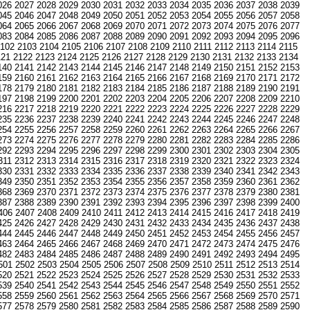
026
2027
2028
2029
2030
2031
2032
2033
2034
2035
2036
2037
2038
2039
045
2046
2047
2048
2049
2050
2051
2052
2053
2054
2055
2056
2057
2058
064
2065
2066
2067
2068
2069
2070
2071
2072
2073
2074
2075
2076
2077
083
2084
2085
2086
2087
2088
2089
2090
2091
2092
2093
2094
2095
2096
102
2103
2104
2105
2106
2107
2108
2109
2110
2111
2112
2113
2114
2115
121
2122
2123
2124
2125
2126
2127
2128
2129
2130
2131
2132
2133
2134
140
2141
2142
2143
2144
2145
2146
2147
2148
2149
2150
2151
2152
2153
159
2160
2161
2162
2163
2164
2165
2166
2167
2168
2169
2170
2171
2172
178
2179
2180
2181
2182
2183
2184
2185
2186
2187
2188
2189
2190
2191
197
2198
2199
2200
2201
2202
2203
2204
2205
2206
2207
2208
2209
2210
216
2217
2218
2219
2220
2221
2222
2223
2224
2225
2226
2227
2228
2229
235
2236
2237
2238
2239
2240
2241
2242
2243
2244
2245
2246
2247
2248
254
2255
2256
2257
2258
2259
2260
2261
2262
2263
2264
2265
2266
2267
273
2274
2275
2276
2277
2278
2279
2280
2281
2282
2283
2284
2285
2286
292
2293
2294
2295
2296
2297
2298
2299
2300
2301
2302
2303
2304
2305
311
2312
2313
2314
2315
2316
2317
2318
2319
2320
2321
2322
2323
2324
330
2331
2332
2333
2334
2335
2336
2337
2338
2339
2340
2341
2342
2343
349
2350
2351
2352
2353
2354
2355
2356
2357
2358
2359
2360
2361
2362
368
2369
2370
2371
2372
2373
2374
2375
2376
2377
2378
2379
2380
2381
387
2388
2389
2390
2391
2392
2393
2394
2395
2396
2397
2398
2399
2400
406
2407
2408
2409
2410
2411
2412
2413
2414
2415
2416
2417
2418
2419
425
2426
2427
2428
2429
2430
2431
2432
2433
2434
2435
2436
2437
2438
444
2445
2446
2447
2448
2449
2450
2451
2452
2453
2454
2455
2456
2457
463
2464
2465
2466
2467
2468
2469
2470
2471
2472
2473
2474
2475
2476
482
2483
2484
2485
2486
2487
2488
2489
2490
2491
2492
2493
2494
2495
501
2502
2503
2504
2505
2506
2507
2508
2509
2510
2511
2512
2513
2514
520
2521
2522
2523
2524
2525
2526
2527
2528
2529
2530
2531
2532
2533
539
2540
2541
2542
2543
2544
2545
2546
2547
2548
2549
2550
2551
2552
558
2559
2560
2561
2562
2563
2564
2565
2566
2567
2568
2569
2570
2571
577
2578
2579
2580
2581
2582
2583
2584
2585
2586
2587
2588
2589
2590