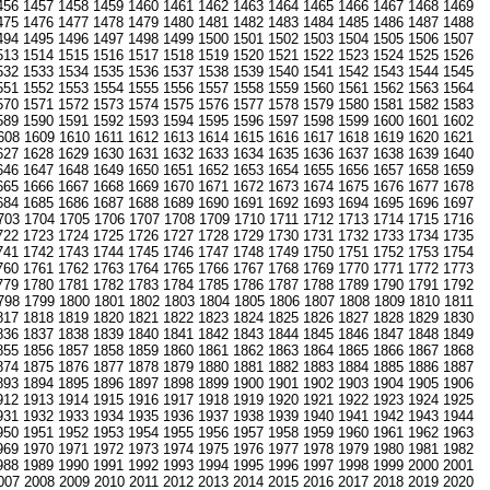
456
1457
1458
1459
1460
1461
1462
1463
1464
1465
1466
1467
1468
1469
475
1476
1477
1478
1479
1480
1481
1482
1483
1484
1485
1486
1487
1488
494
1495
1496
1497
1498
1499
1500
1501
1502
1503
1504
1505
1506
1507
513
1514
1515
1516
1517
1518
1519
1520
1521
1522
1523
1524
1525
1526
532
1533
1534
1535
1536
1537
1538
1539
1540
1541
1542
1543
1544
1545
551
1552
1553
1554
1555
1556
1557
1558
1559
1560
1561
1562
1563
1564
570
1571
1572
1573
1574
1575
1576
1577
1578
1579
1580
1581
1582
1583
589
1590
1591
1592
1593
1594
1595
1596
1597
1598
1599
1600
1601
1602
608
1609
1610
1611
1612
1613
1614
1615
1616
1617
1618
1619
1620
1621
627
1628
1629
1630
1631
1632
1633
1634
1635
1636
1637
1638
1639
1640
646
1647
1648
1649
1650
1651
1652
1653
1654
1655
1656
1657
1658
1659
665
1666
1667
1668
1669
1670
1671
1672
1673
1674
1675
1676
1677
1678
684
1685
1686
1687
1688
1689
1690
1691
1692
1693
1694
1695
1696
1697
703
1704
1705
1706
1707
1708
1709
1710
1711
1712
1713
1714
1715
1716
722
1723
1724
1725
1726
1727
1728
1729
1730
1731
1732
1733
1734
1735
741
1742
1743
1744
1745
1746
1747
1748
1749
1750
1751
1752
1753
1754
760
1761
1762
1763
1764
1765
1766
1767
1768
1769
1770
1771
1772
1773
779
1780
1781
1782
1783
1784
1785
1786
1787
1788
1789
1790
1791
1792
798
1799
1800
1801
1802
1803
1804
1805
1806
1807
1808
1809
1810
1811
817
1818
1819
1820
1821
1822
1823
1824
1825
1826
1827
1828
1829
1830
836
1837
1838
1839
1840
1841
1842
1843
1844
1845
1846
1847
1848
1849
855
1856
1857
1858
1859
1860
1861
1862
1863
1864
1865
1866
1867
1868
874
1875
1876
1877
1878
1879
1880
1881
1882
1883
1884
1885
1886
1887
893
1894
1895
1896
1897
1898
1899
1900
1901
1902
1903
1904
1905
1906
912
1913
1914
1915
1916
1917
1918
1919
1920
1921
1922
1923
1924
1925
931
1932
1933
1934
1935
1936
1937
1938
1939
1940
1941
1942
1943
1944
950
1951
1952
1953
1954
1955
1956
1957
1958
1959
1960
1961
1962
1963
969
1970
1971
1972
1973
1974
1975
1976
1977
1978
1979
1980
1981
1982
988
1989
1990
1991
1992
1993
1994
1995
1996
1997
1998
1999
2000
2001
007
2008
2009
2010
2011
2012
2013
2014
2015
2016
2017
2018
2019
2020