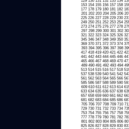
129
130
131
132
133
134
13
153
154
155
156
157
158
15
177
178
179
180
181
182
18
201
202
203
204
205
206
20
225
226
227
228
229
230
23
249
250
251
252
253
254
25
273
274
275
276
277
278
27
297
298
299
300
301
302
30
321
322
323
324
325
326
32
345
346
347
348
349
350
35
369
370
371
372
373
374
37
393
394
395
396
397
398
39
417
418
419
420
421
422
42
441
442
443
444
445
446
44
465
466
467
468
469
470
47
489
490
491
492
493
494
49
513
514
515
516
517
518
51
537
538
539
540
541
542
54
561
562
563
564
565
566
56
585
586
587
588
589
590
59
609
610
611
612
613
614
61
633
634
635
636
637
638
63
657
658
659
660
661
662
66
681
682
683
684
685
686
68
705
706
707
708
709
710
71
729
730
731
732
733
734
73
753
754
755
756
757
758
75
777
778
779
780
781
782
78
801
802
803
804
805
806
80
825
826
827
828
829
830
83