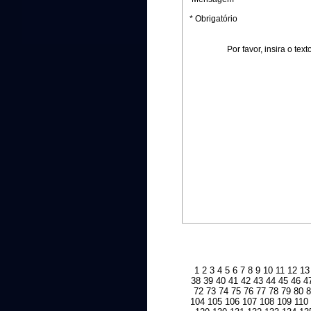
* Obrigatório
Por favor, insira o te
1
2
3
4
5
6
7
8
9
10
11
12
13
38
39
40
41
42
43
44
45
46
4
72
73
74
75
76
77
78
79
80
104
105
106
107
108
109
110