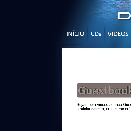
Sejam bem vindos ao meu Guest
a minha carreira, ou mesmo crít