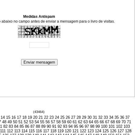
Medidas Antispam
xto abaixo no campo antes de enviar a mensagem para o livro de visitas.
(43464)
14
15
16
17
18
19
20
21
22
23
24
25
26
27
28
29
30
31
32
33
34
35
36
37
7
48
49
50
51
52
53
54
55
56
57
58
59
60
61
62
63
64
65
66
67
68
69
70
71
81
82
83
84
85
86
87
88
89
90
91
92
93
94
95
96
97
98
99
100
101
102
103
111
112
113
114
115
116
117
118
119
120
121
122
123
124
125
126
127
128