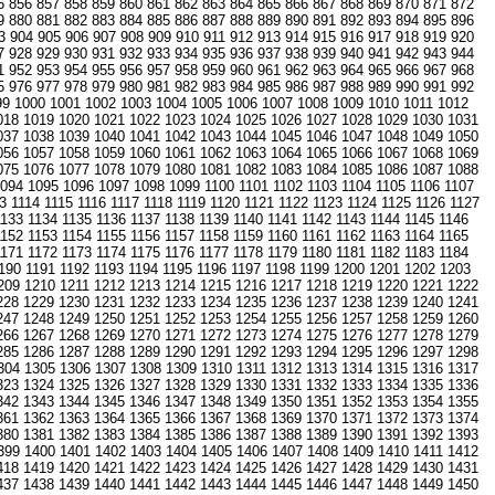
5
856
857
858
859
860
861
862
863
864
865
866
867
868
869
870
871
872
9
880
881
882
883
884
885
886
887
888
889
890
891
892
893
894
895
896
3
904
905
906
907
908
909
910
911
912
913
914
915
916
917
918
919
920
7
928
929
930
931
932
933
934
935
936
937
938
939
940
941
942
943
944
1
952
953
954
955
956
957
958
959
960
961
962
963
964
965
966
967
968
5
976
977
978
979
980
981
982
983
984
985
986
987
988
989
990
991
992
99
1000
1001
1002
1003
1004
1005
1006
1007
1008
1009
1010
1011
1012
018
1019
1020
1021
1022
1023
1024
1025
1026
1027
1028
1029
1030
1031
037
1038
1039
1040
1041
1042
1043
1044
1045
1046
1047
1048
1049
1050
056
1057
1058
1059
1060
1061
1062
1063
1064
1065
1066
1067
1068
1069
075
1076
1077
1078
1079
1080
1081
1082
1083
1084
1085
1086
1087
1088
1094
1095
1096
1097
1098
1099
1100
1101
1102
1103
1104
1105
1106
1107
3
1114
1115
1116
1117
1118
1119
1120
1121
1122
1123
1124
1125
1126
1127
1133
1134
1135
1136
1137
1138
1139
1140
1141
1142
1143
1144
1145
1146
1152
1153
1154
1155
1156
1157
1158
1159
1160
1161
1162
1163
1164
1165
1171
1172
1173
1174
1175
1176
1177
1178
1179
1180
1181
1182
1183
1184
190
1191
1192
1193
1194
1195
1196
1197
1198
1199
1200
1201
1202
1203
209
1210
1211
1212
1213
1214
1215
1216
1217
1218
1219
1220
1221
1222
228
1229
1230
1231
1232
1233
1234
1235
1236
1237
1238
1239
1240
1241
247
1248
1249
1250
1251
1252
1253
1254
1255
1256
1257
1258
1259
1260
266
1267
1268
1269
1270
1271
1272
1273
1274
1275
1276
1277
1278
1279
285
1286
1287
1288
1289
1290
1291
1292
1293
1294
1295
1296
1297
1298
304
1305
1306
1307
1308
1309
1310
1311
1312
1313
1314
1315
1316
1317
323
1324
1325
1326
1327
1328
1329
1330
1331
1332
1333
1334
1335
1336
342
1343
1344
1345
1346
1347
1348
1349
1350
1351
1352
1353
1354
1355
361
1362
1363
1364
1365
1366
1367
1368
1369
1370
1371
1372
1373
1374
380
1381
1382
1383
1384
1385
1386
1387
1388
1389
1390
1391
1392
1393
399
1400
1401
1402
1403
1404
1405
1406
1407
1408
1409
1410
1411
1412
418
1419
1420
1421
1422
1423
1424
1425
1426
1427
1428
1429
1430
1431
437
1438
1439
1440
1441
1442
1443
1444
1445
1446
1447
1448
1449
1450