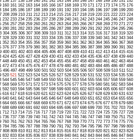
5
136
137
138
139
140
141
142
143
144
145
146
147
148
149
150
151
152
9
160
161
162
163
164
165
166
167
168
169
170
171
172
173
174
175
176
3
184
185
186
187
188
189
190
191
192
193
194
195
196
197
198
199
200
7
208
209
210
211
212
213
214
215
216
217
218
219
220
221
222
223
224
1
232
233
234
235
236
237
238
239
240
241
242
243
244
245
246
247
248
5
256
257
258
259
260
261
262
263
264
265
266
267
268
269
270
271
272
9
280
281
282
283
284
285
286
287
288
289
290
291
292
293
294
295
296
3
304
305
306
307
308
309
310
311
312
313
314
315
316
317
318
319
320
7
328
329
330
331
332
333
334
335
336
337
338
339
340
341
342
343
344
1
352
353
354
355
356
357
358
359
360
361
362
363
364
365
366
367
368
5
376
377
378
379
380
381
382
383
384
385
386
387
388
389
390
391
392
9
400
401
402
403
404
405
406
407
408
409
410
411
412
413
414
415
416
3
424
425
426
427
428
429
430
431
432
433
434
435
436
437
438
439
440
7
448
449
450
451
452
453
454
455
456
457
458
459
460
461
462
463
464
1
472
473
474
475
476
477
478
479
480
481
482
483
484
485
486
487
488
5
496
497
498
499
500
501
502
503
504
505
506
507
508
509
510
511
512
9
520
521
522
523
524
525
526
527
528
529
530
531
532
533
534
535
536
3
544
545
546
547
548
549
550
551
552
553
554
555
556
557
558
559
560
7
568
569
570
571
572
573
574
575
576
577
578
579
580
581
582
583
584
1
592
593
594
595
596
597
598
599
600
601
602
603
604
605
606
607
608
5
616
617
618
619
620
621
622
623
624
625
626
627
628
629
630
631
632
9
640
641
642
643
644
645
646
647
648
649
650
651
652
653
654
655
656
3
664
665
666
667
668
669
670
671
672
673
674
675
676
677
678
679
680
7
688
689
690
691
692
693
694
695
696
697
698
699
700
701
702
703
704
1
712
713
714
715
716
717
718
719
720
721
722
723
724
725
726
727
728
5
736
737
738
739
740
741
742
743
744
745
746
747
748
749
750
751
752
9
760
761
762
763
764
765
766
767
768
769
770
771
772
773
774
775
776
3
784
785
786
787
788
789
790
791
792
793
794
795
796
797
798
799
800
7
808
809
810
811
812
813
814
815
816
817
818
819
820
821
822
823
824
1
832
833
834
835
836
837
838
839
840
841
842
843
844
845
846
847
848