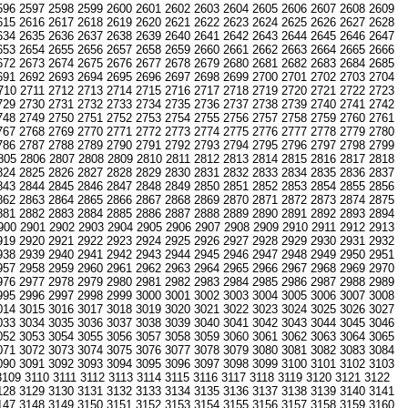
596
2597
2598
2599
2600
2601
2602
2603
2604
2605
2606
2607
2608
2609
615
2616
2617
2618
2619
2620
2621
2622
2623
2624
2625
2626
2627
2628
634
2635
2636
2637
2638
2639
2640
2641
2642
2643
2644
2645
2646
2647
653
2654
2655
2656
2657
2658
2659
2660
2661
2662
2663
2664
2665
2666
672
2673
2674
2675
2676
2677
2678
2679
2680
2681
2682
2683
2684
2685
691
2692
2693
2694
2695
2696
2697
2698
2699
2700
2701
2702
2703
2704
710
2711
2712
2713
2714
2715
2716
2717
2718
2719
2720
2721
2722
2723
729
2730
2731
2732
2733
2734
2735
2736
2737
2738
2739
2740
2741
2742
748
2749
2750
2751
2752
2753
2754
2755
2756
2757
2758
2759
2760
2761
767
2768
2769
2770
2771
2772
2773
2774
2775
2776
2777
2778
2779
2780
786
2787
2788
2789
2790
2791
2792
2793
2794
2795
2796
2797
2798
2799
805
2806
2807
2808
2809
2810
2811
2812
2813
2814
2815
2816
2817
2818
824
2825
2826
2827
2828
2829
2830
2831
2832
2833
2834
2835
2836
2837
843
2844
2845
2846
2847
2848
2849
2850
2851
2852
2853
2854
2855
2856
862
2863
2864
2865
2866
2867
2868
2869
2870
2871
2872
2873
2874
2875
881
2882
2883
2884
2885
2886
2887
2888
2889
2890
2891
2892
2893
2894
900
2901
2902
2903
2904
2905
2906
2907
2908
2909
2910
2911
2912
2913
919
2920
2921
2922
2923
2924
2925
2926
2927
2928
2929
2930
2931
2932
938
2939
2940
2941
2942
2943
2944
2945
2946
2947
2948
2949
2950
2951
957
2958
2959
2960
2961
2962
2963
2964
2965
2966
2967
2968
2969
2970
976
2977
2978
2979
2980
2981
2982
2983
2984
2985
2986
2987
2988
2989
995
2996
2997
2998
2999
3000
3001
3002
3003
3004
3005
3006
3007
3008
014
3015
3016
3017
3018
3019
3020
3021
3022
3023
3024
3025
3026
3027
033
3034
3035
3036
3037
3038
3039
3040
3041
3042
3043
3044
3045
3046
052
3053
3054
3055
3056
3057
3058
3059
3060
3061
3062
3063
3064
3065
071
3072
3073
3074
3075
3076
3077
3078
3079
3080
3081
3082
3083
3084
090
3091
3092
3093
3094
3095
3096
3097
3098
3099
3100
3101
3102
3103
3109
3110
3111
3112
3113
3114
3115
3116
3117
3118
3119
3120
3121
3122
128
3129
3130
3131
3132
3133
3134
3135
3136
3137
3138
3139
3140
3141
147
3148
3149
3150
3151
3152
3153
3154
3155
3156
3157
3158
3159
3160