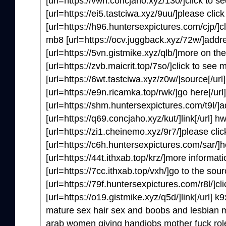
[url=https://vwn.concjaho.xyz/130/]click to se
[url=https://ei5.tastciwa.xyz/9uu/]please clic
[url=https://h96.huntersexpictures.com/cjp/]cli
mb8 [url=https://ocv.juggback.xyz/72w/]addres
[url=https://5vn.gistmike.xyz/qlb/]more on th
[url=https://zvb.maicrit.top/7so/]click to see 
[url=https://6wt.tastciwa.xyz/z0w/]source[/url]
[url=https://e9n.ricamka.top/rwk/]go here[/ur
[url=https://shm.huntersexpictures.com/t9l/]ad
[url=https://q69.concjaho.xyz/kut/]link[/url] h
[url=https://zi1.cheinemo.xyz/9r7/]please clic
[url=https://c6h.huntersexpictures.com/sar/]he
[url=https://44t.ithxab.top/krz/]more informat
[url=https://7cc.ithxab.top/vxh/]go to the sou
[url=https://79f.huntersexpictures.com/r8l/]cli
[url=https://o19.gistmike.xyz/q5d/]link[/url] k9
mature sex hair sex and boobs and lesbian m
arab women giving handjobs mother fuck rol