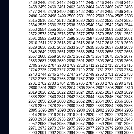
2439
2440
2441
2442
2443
2444
2445
2446
2447
2448
2449
2458
2459
2460
2461
2462
2463
2464
2465
2466
2467
2468
2477
2478
2479
2480
2481
2482
2483
2484
2485
2486
2487
2496
2497
2498
2499
2500
2501
2502
2503
2504
2505
2506
2515
2516
2517
2518
2519
2520
2521
2522
2523
2524
2525
2534
2535
2536
2537
2538
2539
2540
2541
2542
2543
2544
2553
2554
2555
2556
2557
2558
2559
2560
2561
2562
2563
2572
2573
2574
2575
2576
2577
2578
2579
2580
2581
2582
2591
2592
2593
2594
2595
2596
2597
2598
2599
2600
2601
2610
2611
2612
2613
2614
2615
2616
2617
2618
2619
2620
2629
2630
2631
2632
2633
2634
2635
2636
2637
2638
2639
2648
2649
2650
2651
2652
2653
2654
2655
2656
2657
2658
2667
2668
2669
2670
2671
2672
2673
2674
2675
2676
2677
2686
2687
2688
2689
2690
2691
2692
2693
2694
2695
2696
2705
2706
2707
2708
2709
2710
2711
2712
2713
2714
2715
2724
2725
2726
2727
2728
2729
2730
2731
2732
2733
2734
2743
2744
2745
2746
2747
2748
2749
2750
2751
2752
2753
2762
2763
2764
2765
2766
2767
2768
2769
2770
2771
2772
2781
2782
2783
2784
2785
2786
2787
2788
2789
2790
2791
2800
2801
2802
2803
2804
2805
2806
2807
2808
2809
2810
2819
2820
2821
2822
2823
2824
2825
2826
2827
2828
2829
2838
2839
2840
2841
2842
2843
2844
2845
2846
2847
2848
2857
2858
2859
2860
2861
2862
2863
2864
2865
2866
2867
2876
2877
2878
2879
2880
2881
2882
2883
2884
2885
2886
2895
2896
2897
2898
2899
2900
2901
2902
2903
2904
2905
2914
2915
2916
2917
2918
2919
2920
2921
2922
2923
2924
2933
2934
2935
2936
2937
2938
2939
2940
2941
2942
2943
2952
2953
2954
2955
2956
2957
2958
2959
2960
2961
2962
2971
2972
2973
2974
2975
2976
2977
2978
2979
2980
2981
2990
2991
2992
2993
2994
2995
2996
2997
2998
2999
3000