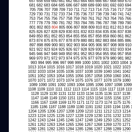
657
658
659
660
661
662
663
664
665
666
667
668
669
670
681
682
683
684
685
686
687
688
689
690
691
692
693
694
705
706
707
708
709
710
711
712
713
714
715
716
717
718
729
730
731
732
733
734
735
736
737
738
739
740
741
742
753
754
755
756
757
758
759
760
761
762
763
764
765
766
777
778
779
780
781
782
783
784
785
786
787
788
789
790
801
802
803
804
805
806
807
808
809
810
811
812
813
814
825
826
827
828
829
830
831
832
833
834
835
836
837
838
849
850
851
852
853
854
855
856
857
858
859
860
861
862
873
874
875
876
877
878
879
880
881
882
883
884
885
886
897
898
899
900
901
902
903
904
905
906
907
908
909
910
921
922
923
924
925
926
927
928
929
930
931
932
933
934
945
946
947
948
949
950
951
952
953
954
955
956
957
958
969
970
971
972
973
974
975
976
977
978
979
980
981
982
993
994
995
996
997
998
999
1000
1001
1002
1003
1004
1
1013
1014
1015
1016
1017
1018
1019
1020
1021
1022
1023
1032
1033
1034
1035
1036
1037
1038
1039
1040
1041
1042
1051
1052
1053
1054
1055
1056
1057
1058
1059
1060
1061
1070
1071
1072
1073
1074
1075
1076
1077
1078
1079
1080
1089
1090
1091
1092
1093
1094
1095
1096
1097
1098
1099
1108
1109
1110
1111
1112
1113
1114
1115
1116
1117
1118
111
1128
1129
1130
1131
1132
1133
1134
1135
1136
1137
1138
1147
1148
1149
1150
1151
1152
1153
1154
1155
1156
1157
1166
1167
1168
1169
1170
1171
1172
1173
1174
1175
1176
1185
1186
1187
1188
1189
1190
1191
1192
1193
1194
1195
1204
1205
1206
1207
1208
1209
1210
1211
1212
1213
1214
1223
1224
1225
1226
1227
1228
1229
1230
1231
1232
1233
1242
1243
1244
1245
1246
1247
1248
1249
1250
1251
1252
1261
1262
1263
1264
1265
1266
1267
1268
1269
1270
1271
1280
1281
1282
1283
1284
1285
1286
1287
1288
1289
1290