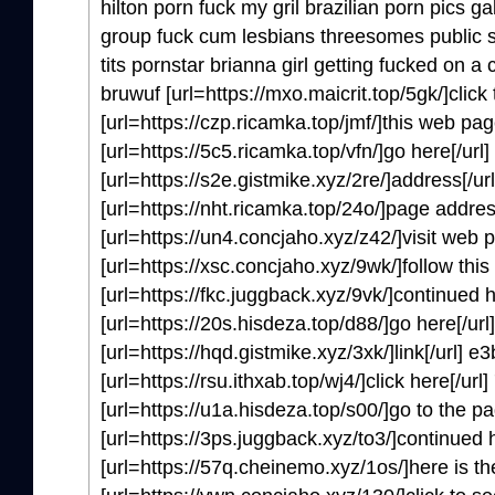
hilton porn fuck my gril brazilian porn pics g
group fuck cum lesbians threesomes public 
tits pornstar brianna girl getting fucked on a c
bruwuf [url=https://mxo.maicrit.top/5gk/]click 
[url=https://czp.ricamka.top/jmf/]this web pag
[url=https://5c5.ricamka.top/vfn/]go here[/ur
[url=https://s2e.gistmike.xyz/2re/]address[/ur
[url=https://nht.ricamka.top/24o/]page addres
[url=https://un4.concjaho.xyz/z42/]visit web pa
[url=https://xsc.concjaho.xyz/9wk/]follow this 
[url=https://fkc.juggback.xyz/9vk/]continued h
[url=https://20s.hisdeza.top/d88/]go here[/url
[url=https://hqd.gistmike.xyz/3xk/]link[/url] 
[url=https://rsu.ithxab.top/wj4/]click here[/ur
[url=https://u1a.hisdeza.top/s00/]go to the pag
[url=https://3ps.juggback.xyz/to3/]continued 
[url=https://57q.cheinemo.xyz/1os/]here is the