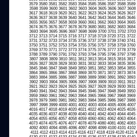
3579
3580
3581
3582
3583
3584
3585
3586
3587
3588
3589
3598
3599
3600
3601
3602
3603
3604
3605
3606
3607
3608
3617
3618
3619
3620
3621
3622
3623
3624
3625
3626
3627
3636
3637
3638
3639
3640
3641
3642
3643
3644
3645
3646
3655
3656
3657
3658
3659
3660
3661
3662
3663
3664
3665
3674
3675
3676
3677
3678
3679
3680
3681
3682
3683
3684
3693
3694
3695
3696
3697
3698
3699
3700
3701
3702
3703
3712
3713
3714
3715
3716
3717
3718
3719
3720
3721
3722
3731
3732
3733
3734
3735
3736
3737
3738
3739
3740
3741
3750
3751
3752
3753
3754
3755
3756
3757
3758
3759
3760
3769
3770
3771
3772
3773
3774
3775
3776
3777
3778
3779
3788
3789
3790
3791
3792
3793
3794
3795
3796
3797
3798
3807
3808
3809
3810
3811
3812
3813
3814
3815
3816
3817
3826
3827
3828
3829
3830
3831
3832
3833
3834
3835
3836
3845
3846
3847
3848
3849
3850
3851
3852
3853
3854
3855
3864
3865
3866
3867
3868
3869
3870
3871
3872
3873
3874
3883
3884
3885
3886
3887
3888
3889
3890
3891
3892
3893
3902
3903
3904
3905
3906
3907
3908
3909
3910
3911
3912
3921
3922
3923
3924
3925
3926
3927
3928
3929
3930
3931
3940
3941
3942
3943
3944
3945
3946
3947
3948
3949
3950
3959
3960
3961
3962
3963
3964
3965
3966
3967
3968
3969
3978
3979
3980
3981
3982
3983
3984
3985
3986
3987
3988
3997
3998
3999
4000
4001
4002
4003
4004
4005
4006
4007
4016
4017
4018
4019
4020
4021
4022
4023
4024
4025
4026
4035
4036
4037
4038
4039
4040
4041
4042
4043
4044
4045
4054
4055
4056
4057
4058
4059
4060
4061
4062
4063
4064
4073
4074
4075
4076
4077
4078
4079
4080
4081
4082
4083
4092
4093
4094
4095
4096
4097
4098
4099
4100
4101
4102
4111
4112
4113
4114
4115
4116
4117
4118
4119
4120
4121
4130
4131
4132
4133
4134
4135
4136
4137
4138
4139
4140