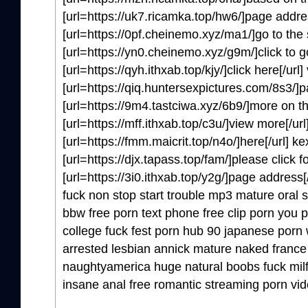
[url=https://uk7.ricamka.top/hw6/]page addres
[url=https://0pf.cheinemo.xyz/ma1/]go to the 
[url=https://yn0.cheinemo.xyz/g9m/]click to go
[url=https://qyh.ithxab.top/kjy/]click here[/ur
[url=https://qiq.huntersexpictures.com/8s3/]pa
[url=https://9m4.tastciwa.xyz/6b9/]more on th
[url=https://mff.ithxab.top/c3u/]view more[/ur
[url=https://fmm.maicrit.top/n4o/]here[/url] k
[url=https://djx.tapass.top/fam/]please click f
[url=https://3i0.ithxab.top/y2g/]page address[
fuck non stop start trouble mp3 mature oral 
bbw free porn text phone free clip porn you p
college fuck fest porn hub 90 japanese por
arrested lesbian annick mature naked franc
naughtyamerica huge natural boobs fuck milf
insane anal free romantic streaming porn vid