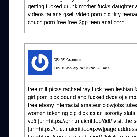
getting fucked drunk mother fucks daughter 
videos tatjana gsell video porn big titty tee
couch porn free free 3gp teen anal porn .
(35425) Grantglorm
Tue, 10 January 2023 08:04:23 +0000
free milf picss rachael ray fuck teen lesbian f
girl porn pics bound and fucked dvds oj simp
free ebony interracial amateur blowjobs tub
women takening big dick asian sorority sluts 
yc8 [url=https://ghn.maicrit.top/8dl/]visit the 
[url=https://1le.maicrit.top/qxw/]page address