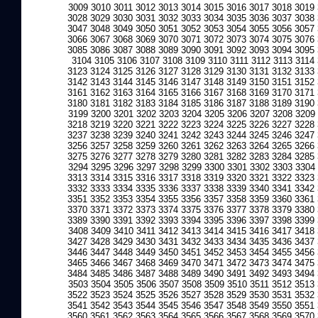
3009
3010
3011
3012
3013
3014
3015
3016
3017
3018
3019
3028
3029
3030
3031
3032
3033
3034
3035
3036
3037
3038
3047
3048
3049
3050
3051
3052
3053
3054
3055
3056
3057
3066
3067
3068
3069
3070
3071
3072
3073
3074
3075
3076
3085
3086
3087
3088
3089
3090
3091
3092
3093
3094
3095
3104
3105
3106
3107
3108
3109
3110
3111
3112
3113
3114
3123
3124
3125
3126
3127
3128
3129
3130
3131
3132
3133
3142
3143
3144
3145
3146
3147
3148
3149
3150
3151
3152
3161
3162
3163
3164
3165
3166
3167
3168
3169
3170
3171
3180
3181
3182
3183
3184
3185
3186
3187
3188
3189
3190
3199
3200
3201
3202
3203
3204
3205
3206
3207
3208
3209
3218
3219
3220
3221
3222
3223
3224
3225
3226
3227
3228
3237
3238
3239
3240
3241
3242
3243
3244
3245
3246
3247
3256
3257
3258
3259
3260
3261
3262
3263
3264
3265
3266
3275
3276
3277
3278
3279
3280
3281
3282
3283
3284
3285
3294
3295
3296
3297
3298
3299
3300
3301
3302
3303
3304
3313
3314
3315
3316
3317
3318
3319
3320
3321
3322
3323
3332
3333
3334
3335
3336
3337
3338
3339
3340
3341
3342
3351
3352
3353
3354
3355
3356
3357
3358
3359
3360
3361
3370
3371
3372
3373
3374
3375
3376
3377
3378
3379
3380
3389
3390
3391
3392
3393
3394
3395
3396
3397
3398
3399
3408
3409
3410
3411
3412
3413
3414
3415
3416
3417
3418
3427
3428
3429
3430
3431
3432
3433
3434
3435
3436
3437
3446
3447
3448
3449
3450
3451
3452
3453
3454
3455
3456
3465
3466
3467
3468
3469
3470
3471
3472
3473
3474
3475
3484
3485
3486
3487
3488
3489
3490
3491
3492
3493
3494
3503
3504
3505
3506
3507
3508
3509
3510
3511
3512
3513
3522
3523
3524
3525
3526
3527
3528
3529
3530
3531
3532
3541
3542
3543
3544
3545
3546
3547
3548
3549
3550
3551
3560
3561
3562
3563
3564
3565
3566
3567
3568
3569
3570