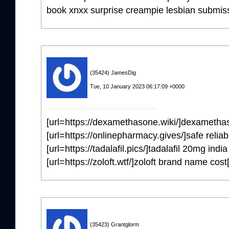
book xnxx surprise creampie lesbian submiss
(35424) JamesDig
Tue, 10 January 2023 06:17:09 +0000
[url=https://dexamethasone.wiki/]dexamethas
[url=https://onlinepharmacy.gives/]safe relia
[url=https://tadalafil.pics/]tadalafil 20mg india 
[url=https://zoloft.wtf/]zoloft brand name cost[
(35423) Grantglorm