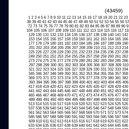
(43459)
1
2
3
4
5
6
7
8
9
10
11
12
13
14
15
16
17
18
19
20
21
22
23
38
39
40
41
42
43
44
45
46
47
48
49
50
51
52
53
54
55
56
5
72
73
74
75
76
77
78
79
80
81
82
83
84
85
86
87
88
89
90
9
104
105
106
107
108
109
110
111
112
113
114
115
116
117
11
129
130
131
132
133
134
135
136
137
138
139
140
141
142
153
154
155
156
157
158
159
160
161
162
163
164
165
166
177
178
179
180
181
182
183
184
185
186
187
188
189
190
201
202
203
204
205
206
207
208
209
210
211
212
213
214
225
226
227
228
229
230
231
232
233
234
235
236
237
238
249
250
251
252
253
254
255
256
257
258
259
260
261
262
273
274
275
276
277
278
279
280
281
282
283
284
285
286
297
298
299
300
301
302
303
304
305
306
307
308
309
310
321
322
323
324
325
326
327
328
329
330
331
332
333
334
345
346
347
348
349
350
351
352
353
354
355
356
357
358
369
370
371
372
373
374
375
376
377
378
379
380
381
382
393
394
395
396
397
398
399
400
401
402
403
404
405
406
417
418
419
420
421
422
423
424
425
426
427
428
429
430
441
442
443
444
445
446
447
448
449
450
451
452
453
454
465
466
467
468
469
470
471
472
473
474
475
476
477
478
489
490
491
492
493
494
495
496
497
498
499
500
501
502
513
514
515
516
517
518
519
520
521
522
523
524
525
526
537
538
539
540
541
542
543
544
545
546
547
548
549
550
561
562
563
564
565
566
567
568
569
570
571
572
573
574
585
586
587
588
589
590
591
592
593
594
595
596
597
598
609
610
611
612
613
614
615
616
617
618
619
620
621
622
633
634
635
636
637
638
639
640
641
642
643
644
645
646