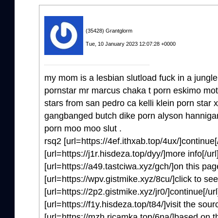
(35428) Grantglorm
Tue, 10 January 2023 12:07:28 +0000
my mom is a lesbian slutload fuck in a jungle
pornstar mr marcus chaka t porn eskimo moth
stars from san pedro ca kelli klein porn star 
gangbanged butch dike porn alyson hannigan
porn moo moo slut .
rsq2 [url=https://4ef.ithxab.top/4ux/]continue
[url=https://j1r.hisdeza.top/dyy/]more info[/ur
[url=https://a49.tastciwa.xyz/gch/]on this pa
[url=https://wpv.gistmike.xyz/8cu/]click to se
[url=https://2p2.gistmike.xyz/jr0/]continue[/u
[url=https://f1y.hisdeza.top/t84/]visit the sou
[url=https://mzh.ricamka.top/6na/]based on th