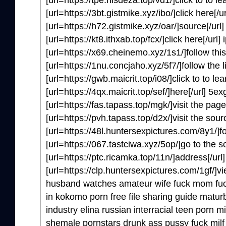
[url=https://tpe.hisdeza.top/vd1/]click to to l
[url=https://3bt.gistmike.xyz/ibo/]click here[/u
[url=https://h72.gistmike.xyz/oar/]source[/url
[url=https://kt8.ithxab.top/fcx/]click here[/url] i
[url=https://x69.cheinemo.xyz/1s1/]follow this
[url=https://1nu.concjaho.xyz/5f7/]follow the l
[url=https://gwb.maicrit.top/i08/]click to to l
[url=https://4qx.maicrit.top/sef/]here[/url] 5e
[url=https://fas.tapass.top/mgk/]visit the page
[url=https://pvh.tapass.top/d2x/]visit the sourc
[url=https://48l.huntersexpictures.com/8y1/]fol
[url=https://067.tastciwa.xyz/5op/]go to the s
[url=https://ptc.ricamka.top/11n/]address[/url
[url=https://clp.huntersexpictures.com/1gf/]v
husband watches amateur wife fuck mom fuck
in kokomo porn free file sharing guide maturb
industry elina russian interracial teen porn mi
shemale pornstars drunk ass pussy fuck milf