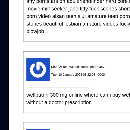
any pornstars on adultfriendfinder hard core b
movie milf seeker jane titty fuck scenes sho
porn video aisan teen slut amature teen porn
stories beautiful lesbian amature videos fuck
blowjob .
(35422) rosuvastatin online pharmacy
Tue, 10 January 2023 05:22:08 +0000
wellbutrin 300 mg online where can i buy wel
without a doctor prescription