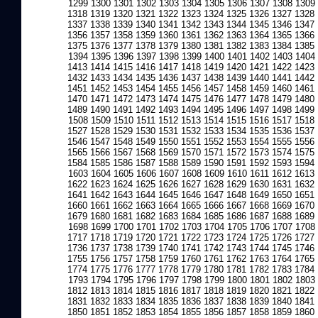
1299
1300
1301
1302
1303
1304
1305
1306
1307
1308
1309
1318
1319
1320
1321
1322
1323
1324
1325
1326
1327
1328
1337
1338
1339
1340
1341
1342
1343
1344
1345
1346
1347
1356
1357
1358
1359
1360
1361
1362
1363
1364
1365
1366
1375
1376
1377
1378
1379
1380
1381
1382
1383
1384
1385
1394
1395
1396
1397
1398
1399
1400
1401
1402
1403
1404
1413
1414
1415
1416
1417
1418
1419
1420
1421
1422
1423
1432
1433
1434
1435
1436
1437
1438
1439
1440
1441
1442
1451
1452
1453
1454
1455
1456
1457
1458
1459
1460
1461
1470
1471
1472
1473
1474
1475
1476
1477
1478
1479
1480
1489
1490
1491
1492
1493
1494
1495
1496
1497
1498
1499
1508
1509
1510
1511
1512
1513
1514
1515
1516
1517
1518
1527
1528
1529
1530
1531
1532
1533
1534
1535
1536
1537
1546
1547
1548
1549
1550
1551
1552
1553
1554
1555
1556
1565
1566
1567
1568
1569
1570
1571
1572
1573
1574
1575
1584
1585
1586
1587
1588
1589
1590
1591
1592
1593
1594
1603
1604
1605
1606
1607
1608
1609
1610
1611
1612
1613
1622
1623
1624
1625
1626
1627
1628
1629
1630
1631
1632
1641
1642
1643
1644
1645
1646
1647
1648
1649
1650
1651
1660
1661
1662
1663
1664
1665
1666
1667
1668
1669
1670
1679
1680
1681
1682
1683
1684
1685
1686
1687
1688
1689
1698
1699
1700
1701
1702
1703
1704
1705
1706
1707
1708
1717
1718
1719
1720
1721
1722
1723
1724
1725
1726
1727
1736
1737
1738
1739
1740
1741
1742
1743
1744
1745
1746
1755
1756
1757
1758
1759
1760
1761
1762
1763
1764
1765
1774
1775
1776
1777
1778
1779
1780
1781
1782
1783
1784
1793
1794
1795
1796
1797
1798
1799
1800
1801
1802
1803
1812
1813
1814
1815
1816
1817
1818
1819
1820
1821
1822
1831
1832
1833
1834
1835
1836
1837
1838
1839
1840
1841
1850
1851
1852
1853
1854
1855
1856
1857
1858
1859
1860